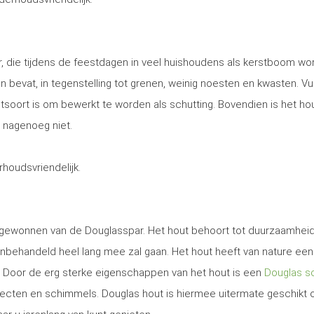
, die tijdens de feestdagen in veel huishoudens als kerstboom wo
 en bevat, in tegenstelling tot grenen, weinig noesten en kwasten. Vu
utsoort is om bewerkt te worden als schutting. Bovendien is het ho
 nagenoeg niet.
erhoudsvriendelijk.
t gewonnen van de Douglasspar. Het hout behoort tot duurzaamhei
nbehandeld heel lang mee zal gaan. Het hout heeft van nature een
. Door de erg sterke eigenschappen van het hout is een
Douglas sc
secten en schimmels. Douglas hout is hiermee uitermate geschikt