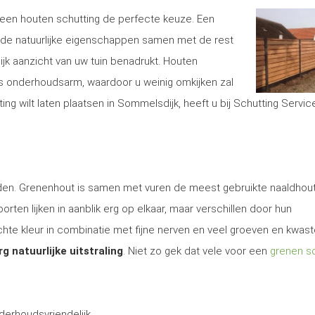
is een houten schutting de perfecte keuze. Een
de natuurlijke eigenschappen samen met de rest
lijk aanzicht van uw tuin benadrukt. Houten
s onderhoudsarm, waardoor u weinig omkijken zal
g wilt laten plaatsen in Sommelsdijk, heeft u bij Schutting Servi
 den. Grenenhout is samen met vuren de meest gebruikte naaldhout
rten lijken in aanblik erg op elkaar, maar verschillen door hun
te kleur in combinatie met fijne nerven en veel groeven en kwas
rg natuurlijke uitstraling
. Niet zo gek dat vele voor een
grenen sc
derhoudsvriendelijk.