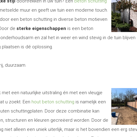
ke stijl
doortrekken in uw tuin? Een
beton schutting
gemetselde muur en geeft uw tuin een moderne touch.
door een beton schutting in diverse beton motieven
 Door de
sterke eigenschappen
is een beton
onderhoudsarm en zal het in weer en wind stevig in de tuin blijven 
 plaatsen is dé oplossing.
j, duurzaam.
 met een natuurlijke uitstraling én met een vleugje
at u zoekt. Een
hout beton schutting
is namelijk een
uten schuttingplaten. Door deze combinatie kan
len, structuren en kleuren gecreëerd worden. Door de
g niet alleen een uniek uiterlijk, maar is het bovendien een erg ste