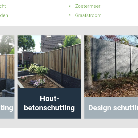
cht
Zoetermeer
rden
Graafstroom
ut-
hutting
Design schutting