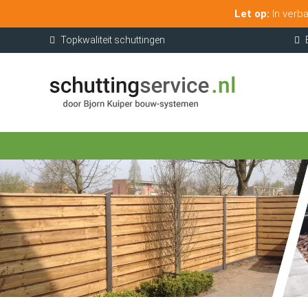
Let op:
In verba
Topkwaliteit schuttingen