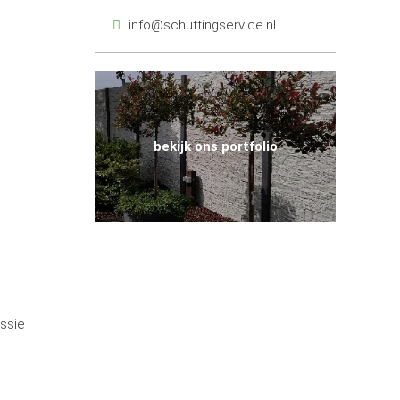
info@schuttingservice.nl
bekijk ons portfolio
assie