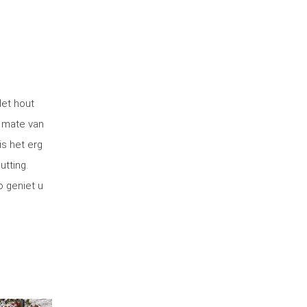
Het hout
 mate van
is het erg
utting.
o geniet u