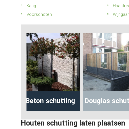
Kaag
Haastre
Voorschoten
Wijngaa
Ho
schutting
Douglas schutting
betonsc
Houten schutting laten plaatsen