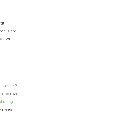
rdt
ren is erg
utsoort
dsklasse 3
 rood-roze
hutting
 om een