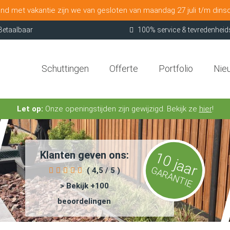
nd met vakantie zijn we van gesloten van maandag 27 juli t/m dins
Betaalbaar
100% service & tevredenheid
Schuttingen
Offerte
Portfolio
Nie
Let op:
Onze openingstijden zijn gewijzigd. Bekijk ze
hier
!
Klanten geven ons:
10 jaar
GARANTIE
( 4,5 / 5 )
> Bekijk +100
beoordelingen