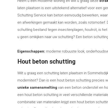
Heeft u een moderne woning en wilt u graag deze
strak
laten plaatsen is een uitstekend alternatief voor een 
Schutting Service kan beton eenvoudig bewerken, waar
en afwerkingen gemaakt kan worden, zoals rotsmotief.
schutting bestand tegen insectenplagen, houtrot, is het 
u geen omkijken naar uw schutting? Een beton schutting
Eigenschappen:
moderne robuuste look, onderhoudsvri
Hout beton schutting
Wilt u graag een schutting laten plaatsen in Sommelsdijk
moderniteit? Dan is een hout beton schutting precies w
unieke samensmelting
van een beton onderstel en ho
een hout beton schutting in veel verschillende materia
combinatie van materialen krijgt een hout beton schuttin