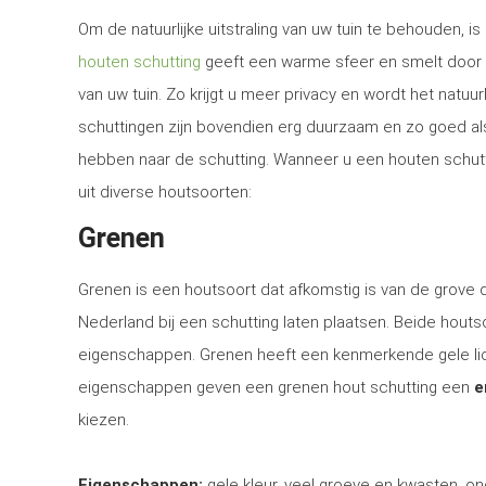
Om de natuurlijke uitstraling van uw tuin te behouden, 
houten schutting
geeft een warme sfeer en smelt door 
van uw tuin. Zo krijgt u meer privacy en wordt het natuur
schuttingen zijn bovendien erg duurzaam en zo goed al
hebben naar de schutting. Wanneer u een houten schuttin
uit diverse houtsoorten:
Grenen
Grenen is een houtsoort dat afkomstig is van de grove
Nederland bij een schutting laten plaatsen. Beide houtsoo
eigenschappen. Grenen heeft een kenmerkende gele lich
eigenschappen geven een grenen hout schutting een
e
kiezen.
Eigenschappen:
gele kleur, veel groeve en kwasten, on