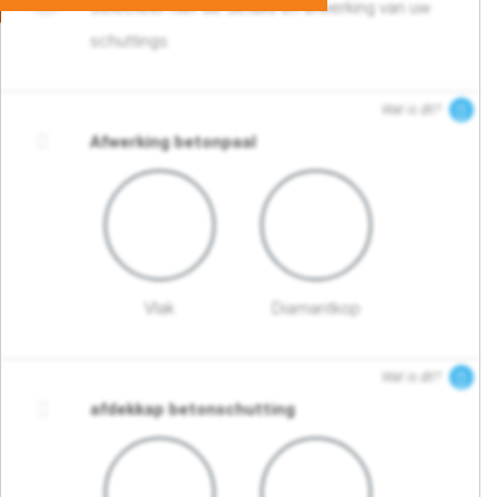
Selecteer hier de details en afwerking van uw
schuttings.
Wat is dit?
Afwerking betonpaal
Vlak
Diamantkop
Wat is dit?
afdekkap betonschutting