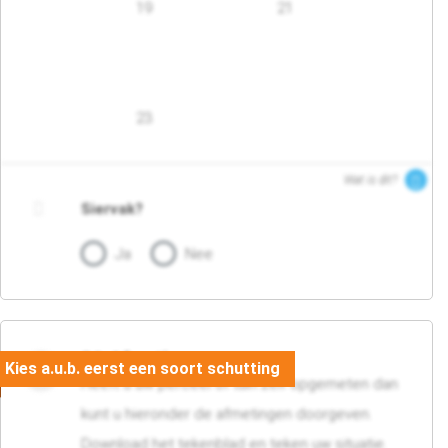
19
21
23
Wat is dit?
Siervak?
Ja
Nee
04. Afmetingen
Heeft u uw perceel of tuin zelf opgemeten dan
kunt u hieronder de afmetingen doorgeven.
Download het tekenblad en teken uw situatie.