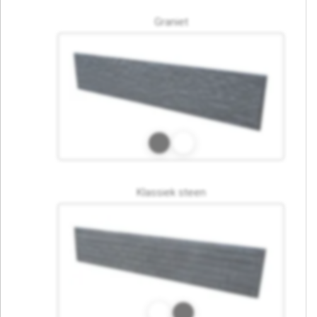
Graniet
Klassiek steen