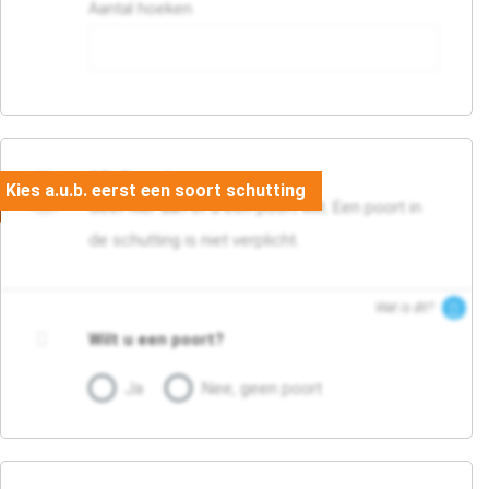
Aantal hoeken
05. Poort
Geef hier aan of u een poort wilt. Een poort in
de schutting is niet verplicht.
Wat is dit?
Wilt u een poort?
Ja
Nee, geen poort