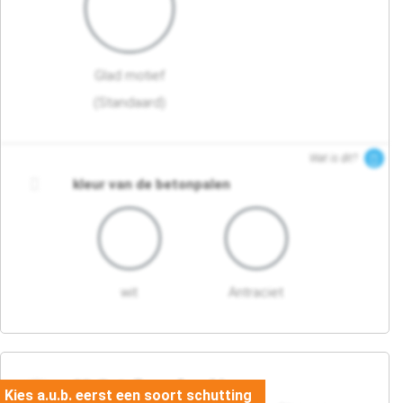
Glad motief
(Standaard)
Wat is dit?
kleur van de betonpalen
wit
Antraciet
03. Detail en afwerking