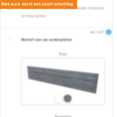
02. Motief en kleur
Maak een keuze uit de onderstaande motieven
en kleuropties
Wat is dit?
Motief van uw onderplaten
Rots
Nostalgie