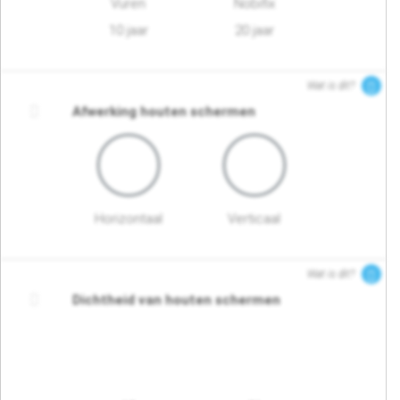
Vuren
Nobifix
10 jaar
20 jaar
Wat is dit?
Afwerking houten schermen
Horizontaal
Verticaal
Wat is dit?
Dichtheid van houten schermen