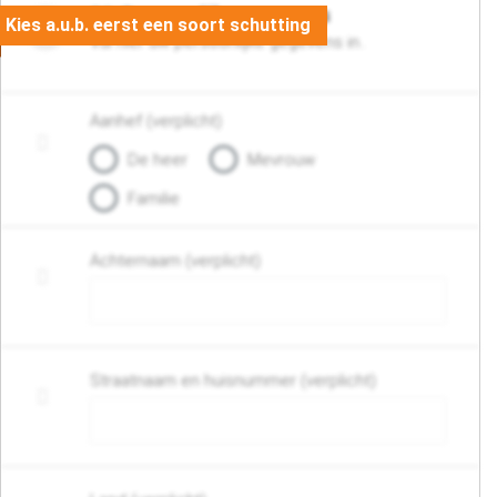
06. Persoonlijke gegevens
Vul hier uw persoonlijke gegevens in..
Aanhef (verplicht)
De heer
Mevrouw
Familie
Achternaam (verplicht)
Straatnaam en huisnummer (verplicht)