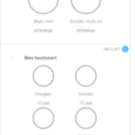
Muts met
Zonder muts en
afdekkap
afdekkap
Wat is dit?
Kies houtsoort
Douglas
Grenen
10 jaar
10 jaar