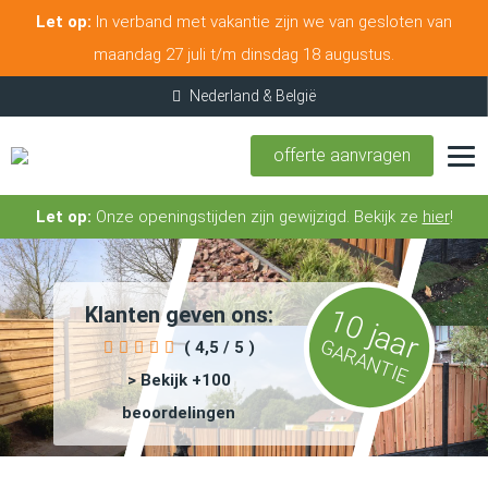
Let op:
In verband met vakantie zijn we van gesloten van
maandag 27 juli t/m dinsdag 18 augustus.
offerte aanvragen
Let op:
Onze openingstijden zijn gewijzigd. Bekijk ze
hier
!
Klanten geven ons:
10 jaar
GARANTIE
( 4,5 / 5 )
> Bekijk +100
beoordelingen