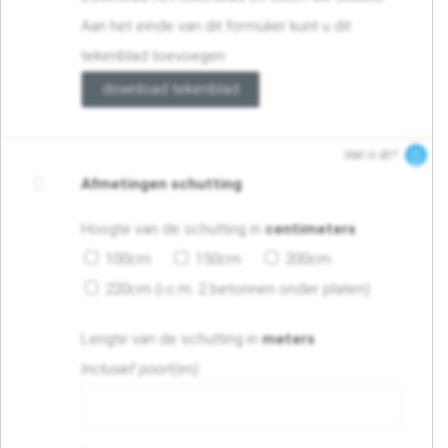
Aan het einde van dit formulier kunt u dit
tekenblad toevoegen
download tekenblad
Wat is dit?
Afmetingen schutting
Hoogte van de schutting in
centimeters
100cm
150cm
200cm
220cm (i.c.m. 2 betonnen onder platen)
Lengte van de schutting in
meters
Inclusief poort(en)