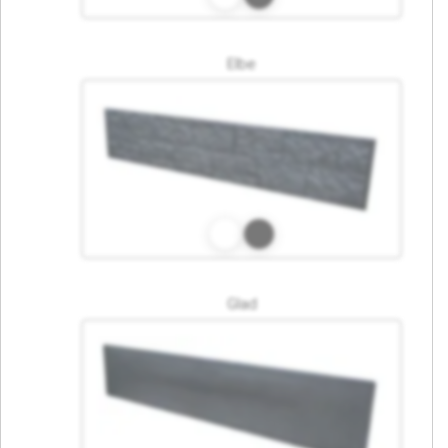
Elbe
Glad