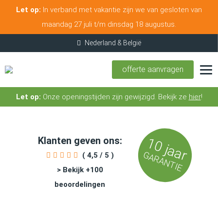
Let op:
In verband met vakantie zijn we van gesloten van
maandag 27 juli t/m dinsdag 18 augustus.
offerte aanvragen
Let op:
Onze openingstijden zijn gewijzigd. Bekijk ze
hier
!
Klanten geven ons:
10 jaar
GARANTIE
( 4,5 / 5 )
> Bekijk +100
beoordelingen