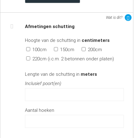
Wat is dit?
Afmetingen schutting
Hoogte van de schutting in
centimeters
100cm
150cm
200cm
220cm (i.c.m. 2 betonnen onder platen)
Lengte van de schutting in
meters
Inclusief poort(en)
Aantal hoeken