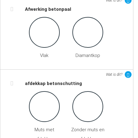
Wat is dit?
Afwerking betonpaal
Vlak
Diamantkop
Wat is dit?
afdekkap betonschutting
Muts met
Zonder muts en