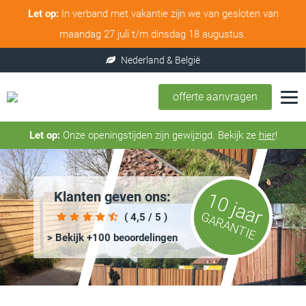
Let op:
In verband met vakantie zijn we van gesloten van
maandag 27 juli t/m dinsdag 18 augustus.
offerte aanvragen
Let op:
Onze openingstijden zijn gewijzigd. Bekijk ze
hier
!
Klanten geven ons:
10 jaar
GARANTIE
( 4,5 / 5 )
> Bekijk +100 beoordelingen