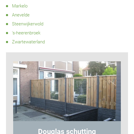
Markelo
Anevelde
Steenwijkerwold
's-heerenbroek
Zwartewaterland
ng
Hout-betonschutting