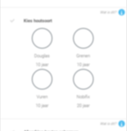
Wat is dit?
Kies houtsoort
Douglas
Grenen
10 jaar
10 jaar
Vuren
Nobifix
10 jaar
20 jaar
Wat is dit?