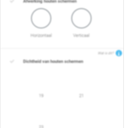
Afwerking houten schermen
Horizontaal
Verticaal
Wat is dit?
Dichtheid van houten schermen
19
21
23