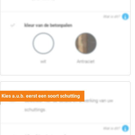
Wat is dit?
kleur van de betonpalen
wit
Antraciet
03. Detail en afwerking
Selecteer hier de details en afwerking van uw
schuttings.
Wat is dit?