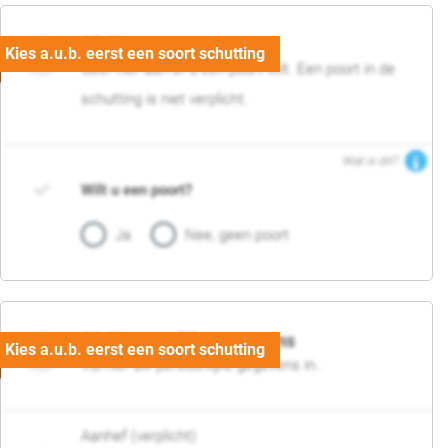
05. Poort
Geef hier aan of u een poort wilt. Een poort in de
schutting is niet verplicht.
Wat is dit?
Wilt u een poort?
Ja
Nee, geen poort
06. Persoonlijke gegevens
Vul hier uw persoonlijke gegevens in..
Aanhef (verplicht)