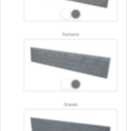
Romeins
Graniet