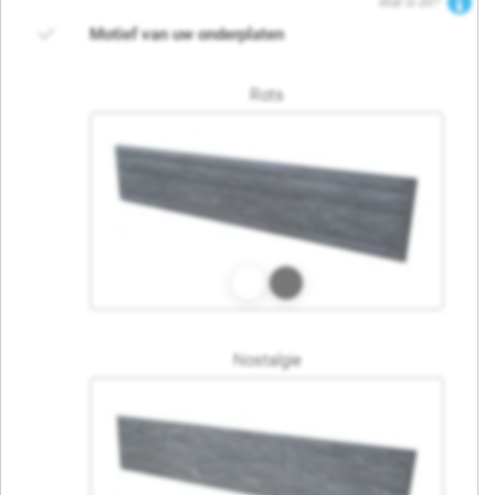
Wat is dit?
Motief van uw onderplaten
Rots
Nostalgie