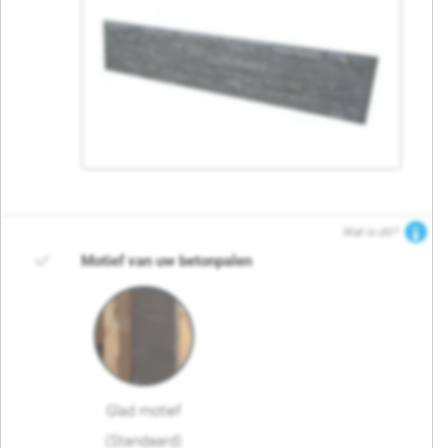
Wat is dit?
Motief van uw betonpalen
Glad motief
(Standaard)