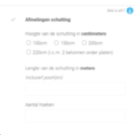
Wat is dit?
Afmetingen schutting
Hoogte van de schutting in
centimeters
100cm
150cm
200cm
220cm (i.c.m. 2 betonnen onder platen)
Lengte van de schutting in
meters
Inclusief poort(en)
Aantal hoeken