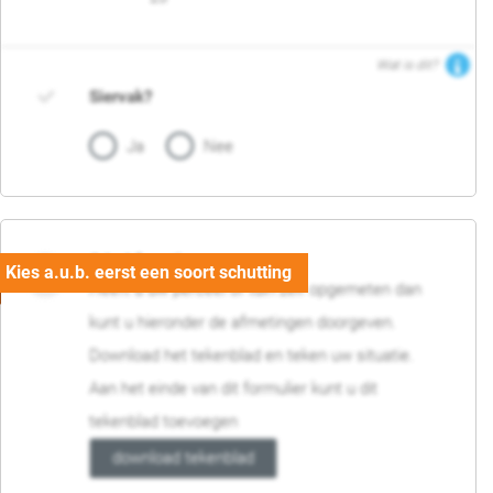
Wat is dit?
Siervak?
Ja
Nee
04. Afmetingen
Heeft u uw perceel of tuin zelf opgemeten dan
kunt u hieronder de afmetingen doorgeven.
Download het tekenblad en teken uw situatie.
Aan het einde van dit formulier kunt u dit
tekenblad toevoegen
download tekenblad