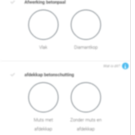
Afwerking betonpaal
Vlak
Diamantkop
Wat is dit?
afdekkap betonschutting
Muts met
Zonder muts en
afdekkap
afdekkap