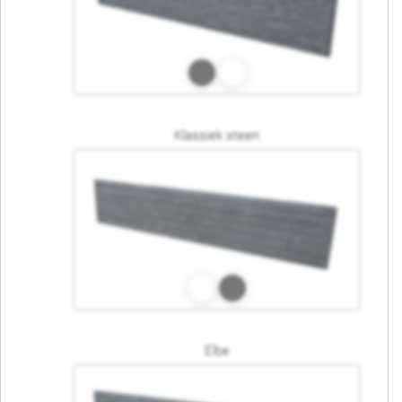
Klassiek steen
Elbe