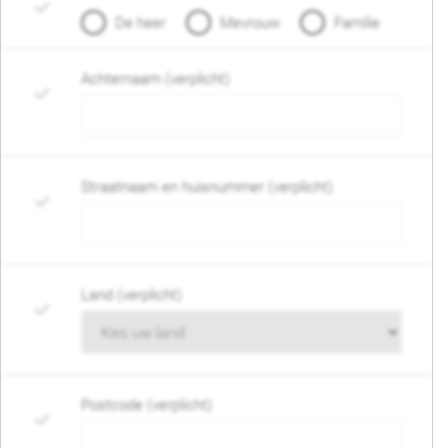
De heer
Mevrouw
Familie
Achternaam (verplicht)
Straatnaam en huisnummer (verplicht)
Land (verplicht)
Postcode (verplicht)