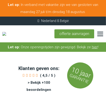
Let op:
In verband met vakantie zijn we van gesloten van
maandag 27 juli t/m dinsdag 18 augustus.
offerte aanvragen
Let op:
Onze openingstijden zijn gewijzigd. Bekijk ze
hier
!
Klanten geven ons:
10 jaar
GARANTIE
( 4,5 / 5 )
> Bekijk +100
beoordelingen