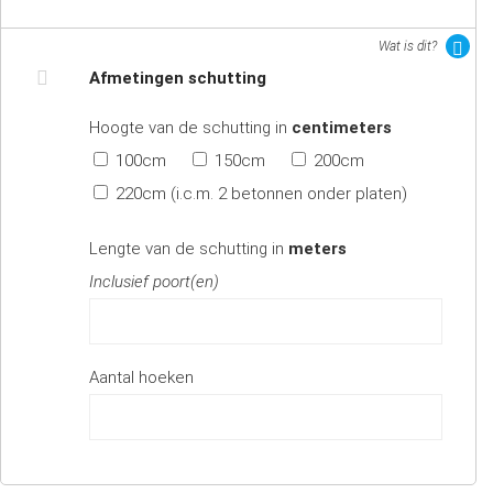
Wat is dit?
Afmetingen schutting
Hoogte van de schutting in
centimeters
100cm
150cm
200cm
220cm (i.c.m. 2 betonnen onder platen)
Lengte van de schutting in
meters
Inclusief poort(en)
Aantal hoeken