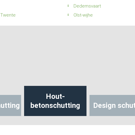
Dedemsvaart
 Twente
Olst-wijhe
Hout-
utting
betonschutting
Design schut