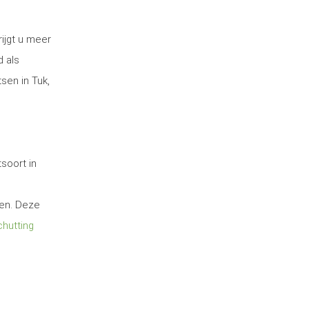
ijgt u meer
d als
sen in Tuk,
soort in
ten. Deze
hutting