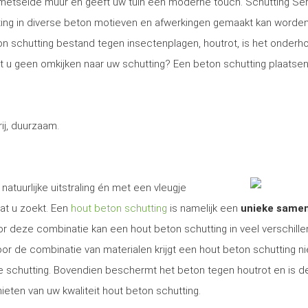
gemetselde muur en geeft uw tuin een moderne touch. Schutting Se
ng in diverse beton motieven en afwerkingen gemaakt kan worden
on schutting bestand tegen insectenplagen, houtrot, is het onder
Wilt u geen omkijken naar uw schutting? Een beton schutting plaatsen
j, duurzaam.
natuurlijke uitstraling én met een vleugje
at u zoekt. Een
hout beton schutting
is namelijk een
unieke same
r deze combinatie kan een hout beton schutting in veel verschill
r de combinatie van materialen krijgt een hout beton schutting ni
ige schutting. Bovendien beschermt het beton tegen houtrot en is d
ieten van uw kwaliteit hout beton schutting.