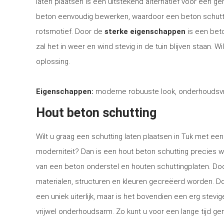
laten plaatsen is een uitstekend alternatief voor een 
beton eenvoudig bewerken, waardoor een beton schutti
rotsmotief. Door de
sterke eigenschappen
is een bet
zal het in weer en wind stevig in de tuin blijven staan. 
oplossing.
Eigenschappen:
moderne robuuste look, onderhoudsvri
Hout beton schutting
Wilt u graag een schutting laten plaatsen in Tuk met een 
moderniteit? Dan is een hout beton schutting precies w
van een beton onderstel en houten schuttingplaten. Doo
materialen, structuren en kleuren gecreëerd worden. Doo
een uniek uiterlijk, maar is het bovendien een erg stev
vrijwel onderhoudsarm. Zo kunt u voor een lange tijd gen