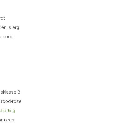
rdt
ren is erg
utsoort
dsklasse 3
 rood-roze
hutting
 om een