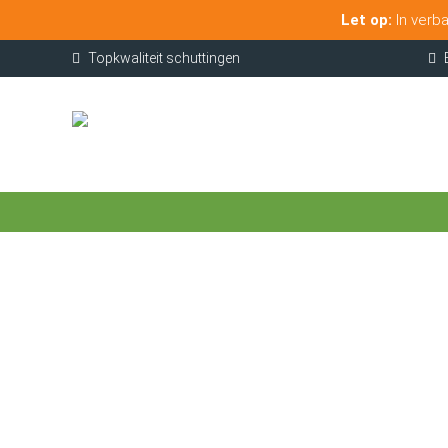
Let op:
In verba
Topkwaliteit schuttingen