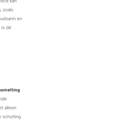
rvice kan
, zoals
houdsarm en
 is dé
nsmelting
ende
et alleen
e schutting