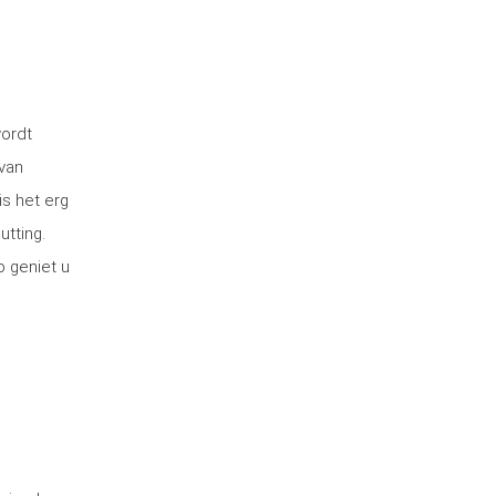
wordt
van
is het erg
utting.
o geniet u