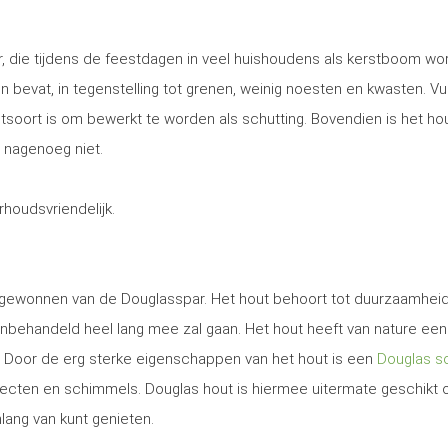
, die tijdens de feestdagen in veel huishoudens als kerstboom wo
 en bevat, in tegenstelling tot grenen, weinig noesten en kwasten. Vu
utsoort is om bewerkt te worden als schutting. Bovendien is het ho
 nagenoeg niet.
erhoudsvriendelijk.
t gewonnen van de Douglasspar. Het hout behoort tot duurzaamhei
nbehandeld heel lang mee zal gaan. Het hout heeft van nature een
. Door de erg sterke eigenschappen van het hout is een
Douglas sc
secten en schimmels. Douglas hout is hiermee uitermate geschikt
nlang van kunt genieten.