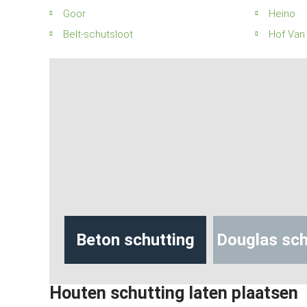
Goor
Heino
Belt-schutsloot
Hof Van
hutting
Beton schutting
Douglas sch
Houten schutting laten plaatsen