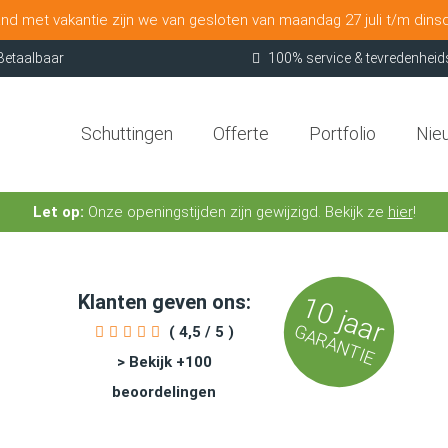
nd met vakantie zijn we van gesloten van maandag 27 juli t/m dins
Betaalbaar
100% service & tevredenheid
Schuttingen
Offerte
Portfolio
Nie
Let op:
Onze openingstijden zijn gewijzigd. Bekijk ze
hier
!
Klanten geven ons:
10 jaar
GARANTIE
( 4,5 / 5 )
> Bekijk +100
beoordelingen