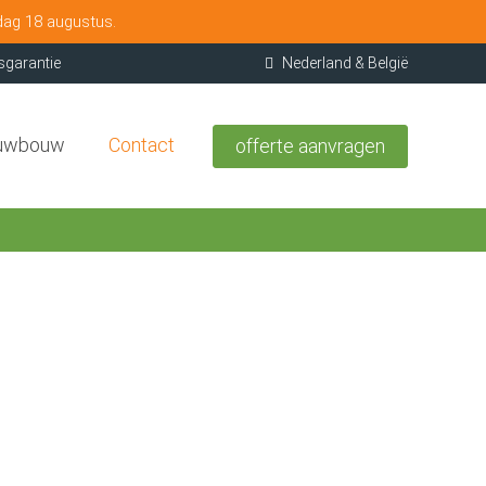
dag 18 augustus.
sgarantie
Nederland & België
uwbouw
Contact
offerte aanvragen