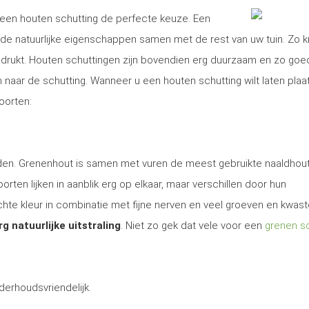
is een houten schutting de perfecte keuze. Een
e natuurlijke eigenschappen samen met de rest van uw tuin. Zo kr
nadrukt. Houten schuttingen zijn bovendien erg duurzaam en zo goe
aar de schutting. Wanneer u een houten schutting wilt laten plaat
oorten:
 den. Grenenhout is samen met vuren de meest gebruikte naaldhout
rten lijken in aanblik erg op elkaar, maar verschillen door hun
te kleur in combinatie met fijne nerven en veel groeven en kwas
rg natuurlijke uitstraling
. Niet zo gek dat vele voor een
grenen sc
derhoudsvriendelijk.