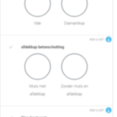
Vlak
Diamantkop
Wat is dit?
afdekkap betonschutting
Muts met
Zonder muts en
afdekkap
afdekkap
Wat is dit?