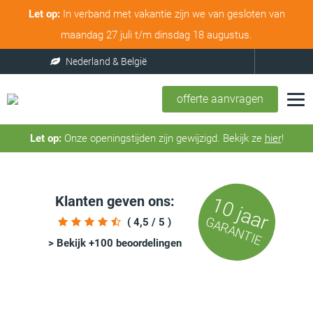
Let op:
In verband met vakantie zijn we van gesloten van
maandag 27 juli t/m dinsdag 18 augustus.
offerte aanvragen
Let op:
Onze openingstijden zijn gewijzigd. Bekijk ze
hier
!
Klanten geven ons:
10 jaar
GARANTIE
( 4,5 / 5 )
> Bekijk +100 beoordelingen