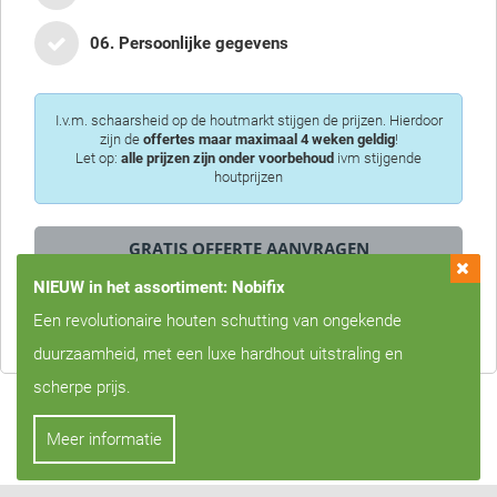
06. Persoonlijke gegevens
I.v.m. schaarsheid op de houtmarkt stijgen de prijzen. Hierdoor
zijn de
offertes maar maximaal 4 weken geldig
!
Let op:
alle prijzen zijn onder voorbehoud
ivm stijgende
houtprijzen
NIEUW in het assortiment: Nobifix
Privacy is voor ons erg belangrijk, we zullen uw gegevens nooit met
Een revolutionaire houten schutting van ongekende
derden delen!
duurzaamheid, met een luxe hardhout uitstraling en
scherpe prijs.
Meer informatie