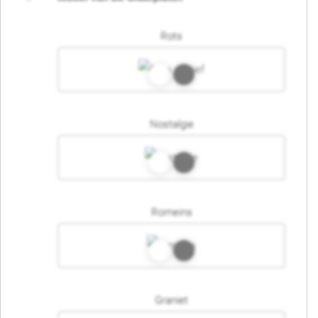
Rots
Nostalgie
Romeins
Graniet