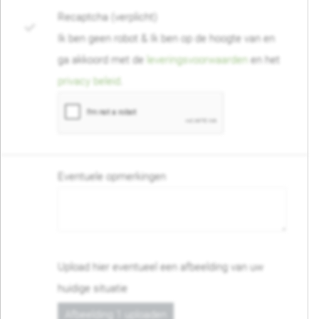
Recaptcha (verplicht)
Ik ben geen robot & Ik ben op de hoogte van en
ga akkoord met de
leveringsvoorwaarden
en het
privacy beleid
.
Eventuele opmerkingen
Upload hier eventueel een afbeelding van uw
huidige situatie
Afbeelding 1 uploaden