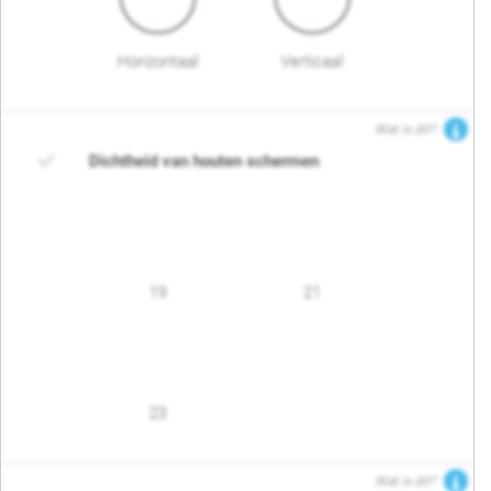
Horizontaal
Verticaal
Wat is dit?
Dichtheid van houten schermen
19
21
23
Wat is dit?