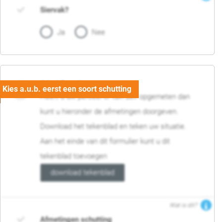
Siervak?
Ja
Nee
04. Afmetingen
Heeft u uw perceel of tuin zelf opgemeten dan
kunt u hieronder de afmetingen doorgeven.
Download het tekenblad en teken uw situatie.
Aan het einde van dit formulier kunt u dit
tekenblad toevoegen
download tekenblad
Wat is dit?
Afmetingen schutting