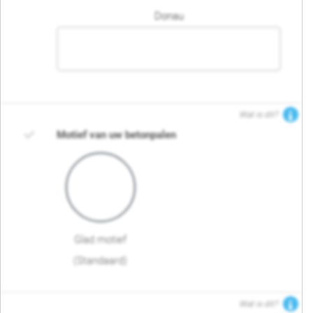
Donau
Wat is dit?
Motief van uw betonpalen
Glad motief
(Standaard)
Wat is dit?