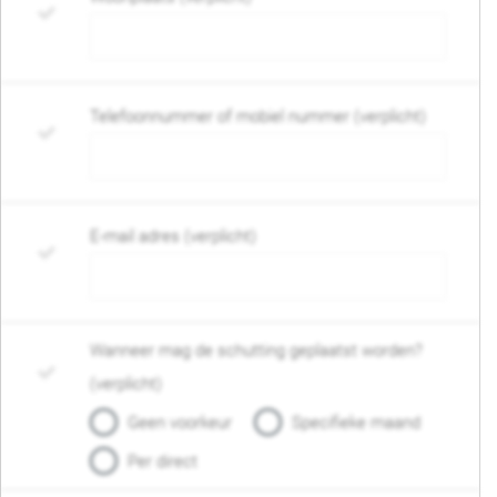
Telefoonnummer of mobiel nummer (verplicht)
E-mail adres (verplicht)
Wanneer mag de schutting geplaatst worden?
(verplicht)
Geen voorkeur
Specifieke maand
Per direct