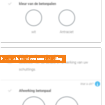
kleur van de betonpalen
wit
Antraciet
03. Detail en afwerking
Selecteer hier de details en afwerking van uw
schuttings.
Wat is dit?
Afwerking betonpaal