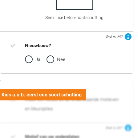
Semi luxe beton-houtschutting
Wat is dit?
Nieuwbouw?
Ja
Nee
02. Motief en kleur
Maak een keuze uit de onderstaande motieven
en kleuropties
Wat is dit?
Motief van uw onderplaten