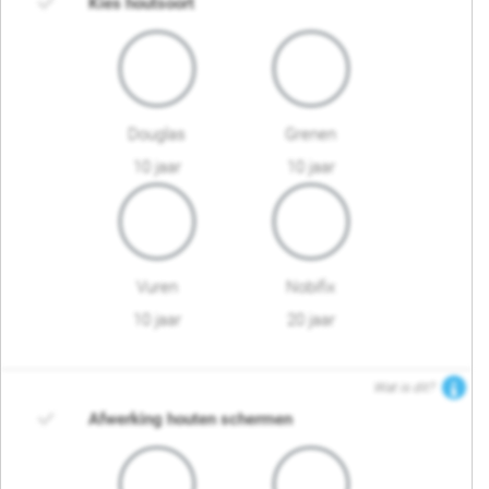
Kies houtsoort
Douglas
Grenen
10 jaar
10 jaar
Vuren
Nobifix
10 jaar
20 jaar
Wat is dit?
Afwerking houten schermen