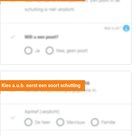
Geef hier aan of u een poort wilt. Een poort in de
schutting is niet verplicht.
Wat is dit?
Wilt u een poort?
Ja
Nee, geen poort
06. Persoonlijke gegevens
Vul hier uw persoonlijke gegevens in..
Aanhef (verplicht)
De heer
Mevrouw
Familie