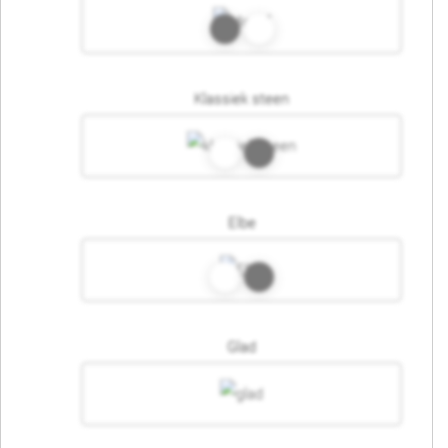
Klassiek steen
Elbe
Glad