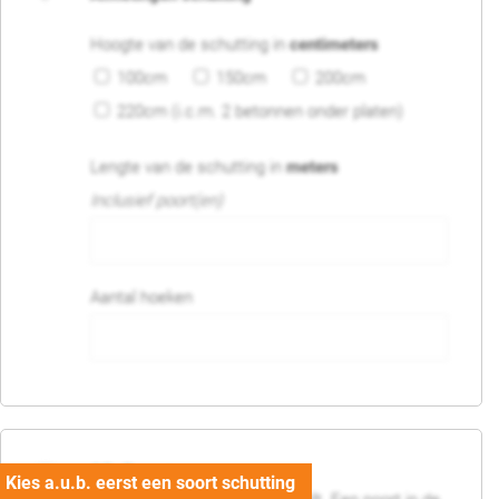
Hoogte van de schutting in
centimeters
100cm
150cm
200cm
220cm (i.c.m. 2 betonnen onder platen)
Lengte van de schutting in
meters
Inclusief poort(en)
Aantal hoeken
05. Poort