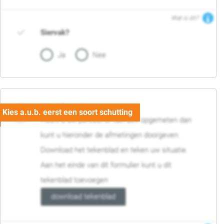
Wat is dit?
Siervak?
Ja
Nee
04. Afmetingen
Heeft u uw perceel of tuin zelf opgemeten dan
kunt u hieronder de afmetingen doorgeven.
Download het tekenblad en teken uw situatie.
Aan het einde van dit formulier kunt u dit
tekenblad toevoegen
download tekenblad