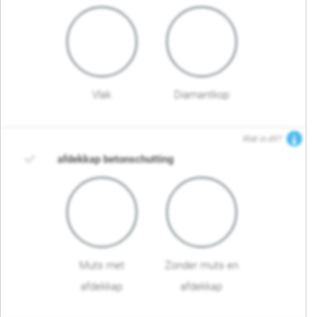
Vlak
Diamantkop
Wat is dit?
afdekkap betonschutting
Muts met
Zonder muts en
afdekkap
afdekkap