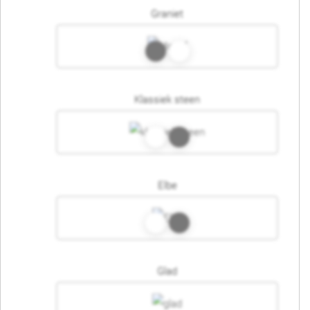
Graniet
Klassiek steen
Elbe
Glad