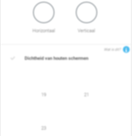
Horizontaal
Verticaal
Wat is dit?
Dichtheid van houten schermen
19
21
23