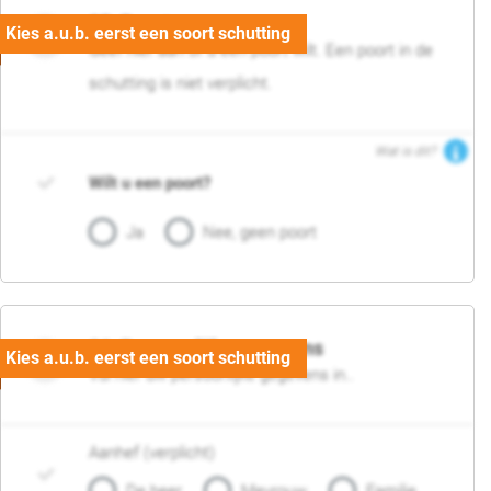
05. Poort
Geef hier aan of u een poort wilt. Een poort in de
schutting is niet verplicht.
Wat is dit?
Wilt u een poort?
Ja
Nee, geen poort
06. Persoonlijke gegevens
Vul hier uw persoonlijke gegevens in..
Aanhef (verplicht)