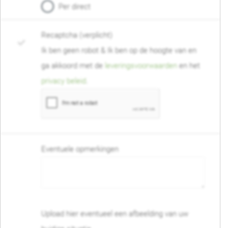
Per direct
Recaptcha (verplicht)
Ik ben geen robot & Ik ben op de hoogte van en
ga akkoord met de
leveringsvoorwaarden
en het
privacy beleid
.
Eventuele opmerkingen
Upload hier eventueel een afbeelding van uw