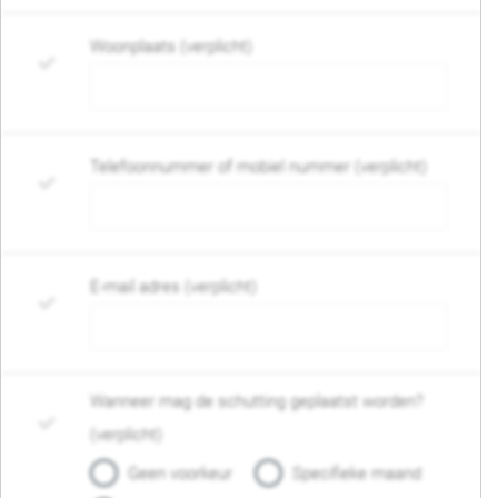
Woonplaats (verplicht)
Telefoonnummer of mobiel nummer (verplicht)
E-mail adres (verplicht)
Wanneer mag de schutting geplaatst worden?
(verplicht)
Geen voorkeur
Specifieke maand