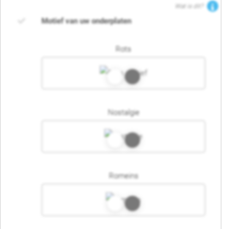
Wat is dit?
Motief van uw onderplaten
Rots
Nostalgie
Romeins