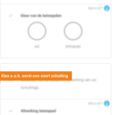
Wat is dit?
kleur van de betonpalen
wit
Antraciet
03. Detail en afwerking
Selecteer hier de details en afwerking van uw
schuttings.
Wat is dit?
Afwerking betonpaal