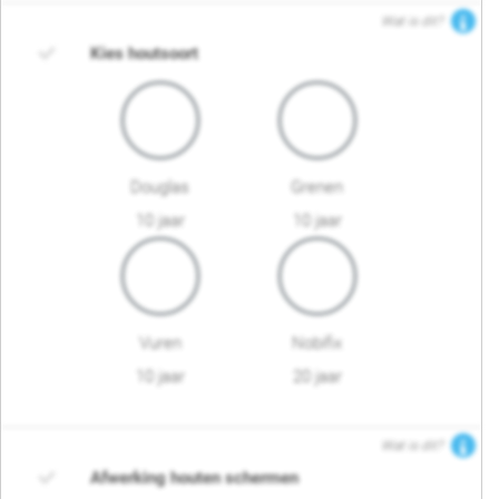
Wat is dit?
Kies houtsoort
Douglas
Grenen
10 jaar
10 jaar
Vuren
Nobifix
10 jaar
20 jaar
Wat is dit?
Afwerking houten schermen