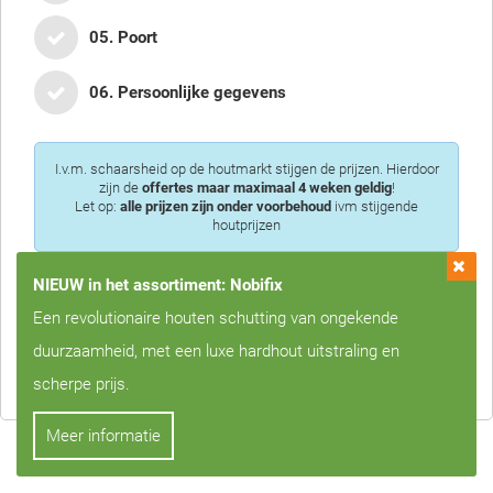
05. Poort
06. Persoonlijke gegevens
I.v.m. schaarsheid op de houtmarkt stijgen de prijzen. Hierdoor
zijn de
offertes maar maximaal 4 weken geldig
!
Let op:
alle prijzen zijn onder voorbehoud
ivm stijgende
houtprijzen
NIEUW in het assortiment: Nobifix
Een revolutionaire houten schutting van ongekende
Privacy is voor ons erg belangrijk, we zullen uw gegevens nooit met
duurzaamheid, met een luxe hardhout uitstraling en
derden delen!
scherpe prijs.
Meer informatie