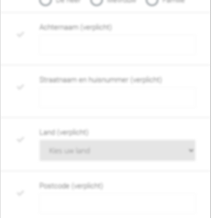
De heer
Mevrouw
Familie
Achternaam (verplicht)
Straatnaam en huisnummer (verplicht)
Land (verplicht)
Postcode (verplicht)