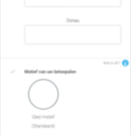
Donau
Wat is dit?
Motief van uw betonpalen
Glad motief
(Standaard)