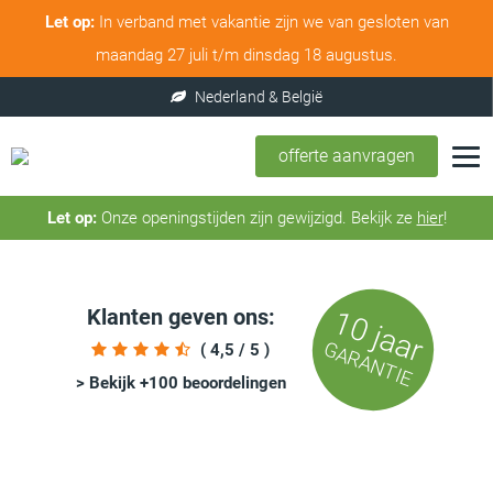
Let op:
In verband met vakantie zijn we van gesloten van
maandag 27 juli t/m dinsdag 18 augustus.
offerte aanvragen
Let op:
Onze openingstijden zijn gewijzigd. Bekijk ze
hier
!
Klanten geven ons:
10 jaar
GARANTIE
( 4,5 / 5 )
> Bekijk +100 beoordelingen