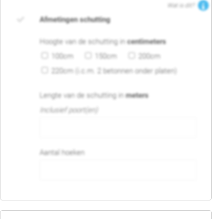
Wat is dit?
Afmetingen schutting
Hoogte van de schutting in
centimeters
100cm
150cm
200cm
220cm (i.c.m. 2 betonnen onder platen)
Lengte van de schutting in
meters
Inclusief poort(en)
Aantal hoeken