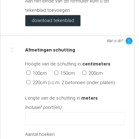
Aan het einde van dit formulier kunt u dit
tekenblad toevoegen
download tekenblad
Wat is dit?
Afmetingen schutting
Hoogte van de schutting in
centimeters
100cm
150cm
200cm
220cm (i.c.m. 2 betonnen onder platen)
Lengte van de schutting in
meters
Inclusief poort(en)
Aantal hoeken