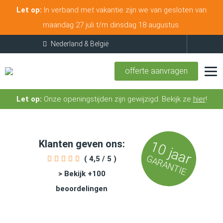
Let op:
In verband met vakantie zijn we van gesloten van
maandag 27 juli t/m dinsdag 18 augustus.
offerte aanvragen
Let op:
Onze openingstijden zijn gewijzigd. Bekijk ze
hier
!
Klanten geven ons:
10 jaar
GARANTIE
( 4,5 / 5 )
> Bekijk +100
beoordelingen