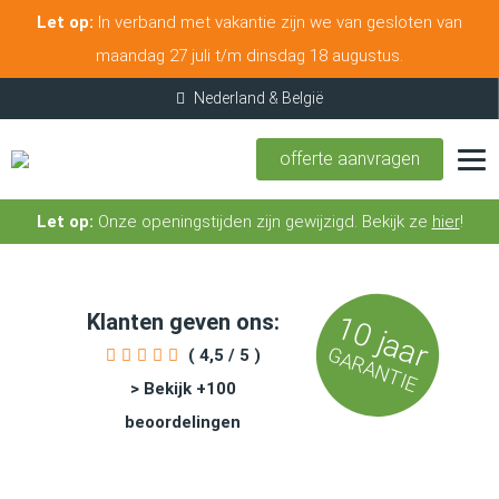
Let op:
In verband met vakantie zijn we van gesloten van
maandag 27 juli t/m dinsdag 18 augustus.
offerte aanvragen
Let op:
Onze openingstijden zijn gewijzigd. Bekijk ze
hier
!
Klanten geven ons:
10 jaar
GARANTIE
( 4,5 / 5 )
> Bekijk +100
beoordelingen