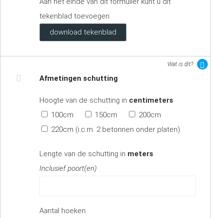
Aan het einde van dit formulier kunt u dit
tekenblad toevoegen
download tekenblad
Wat is dit?
Afmetingen schutting
Hoogte van de schutting in
centimeters
100cm
150cm
200cm
220cm (i.c.m. 2 betonnen onder platen)
Lengte van de schutting in
meters
Inclusief poort(en)
Aantal hoeken