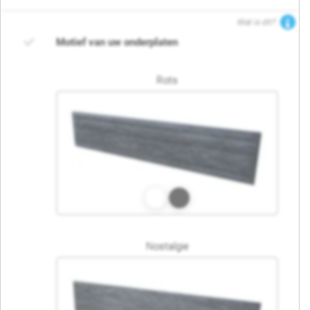
Wat is dit?
Motief van uw onderplaten
Rots
Nostalgie