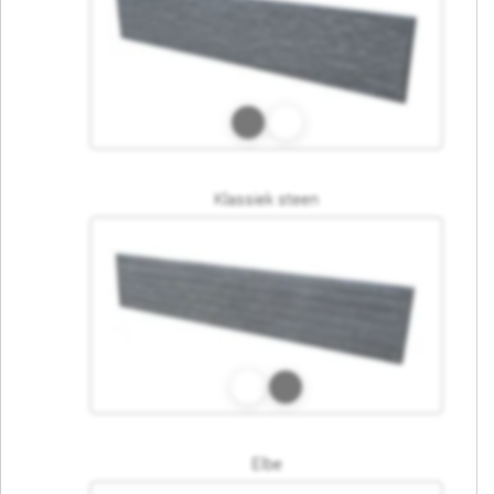
Klassiek steen
Elbe