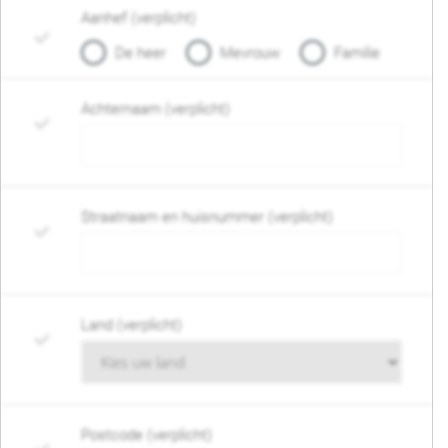
Aanhef (verplicht)
De heer
Mevrouw
Familie
Achternaam (verplicht)
Straatnaam en huisnummer (verplicht)
Land (verplicht)
Postcode (verplicht)