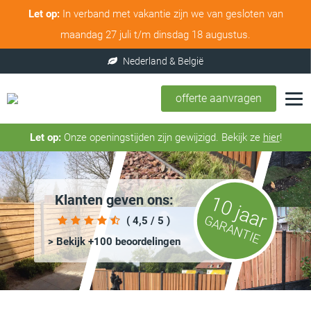
Let op:
In verband met vakantie zijn we van gesloten van
maandag 27 juli t/m dinsdag 18 augustus.
offerte aanvragen
Let op:
Onze openingstijden zijn gewijzigd. Bekijk ze
hier
!
Klanten geven ons:
10 jaar
GARANTIE
( 4,5 / 5 )
> Bekijk +100 beoordelingen