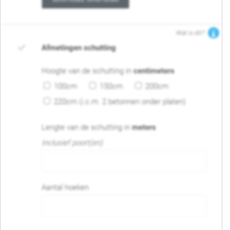
Wat is dit?
Afmetingen schutting
Hoogte van de schutting in
centimeters
100cm
150cm
200cm
220cm (i.c.m. 2 betonnen onder platen)
Lengte van de schutting in
meters
Inclusief poort(en)
Aantal hoeken