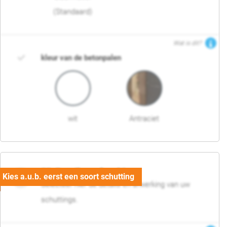
(Standaard)
Wat is dit?
kleur van de betonpalen
wit
Antraciet
03. Detail en afwerking
Selecteer hier de details en afwerking van uw
schuttings.