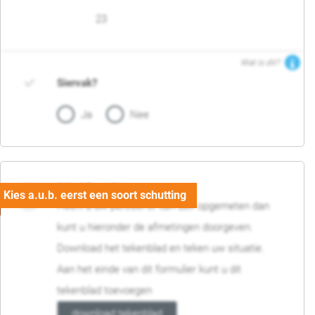
23
Wat is dit?
Siervak?
Ja
Nee
04. Afmetingen
Heeft u uw perceel of tuin zelf opgemeten dan
kunt u hieronder de afmetingen doorgeven.
Download het tekenblad en teken uw situatie.
Aan het einde van dit formulier kunt u dit
tekenblad toevoegen
download tekenblad