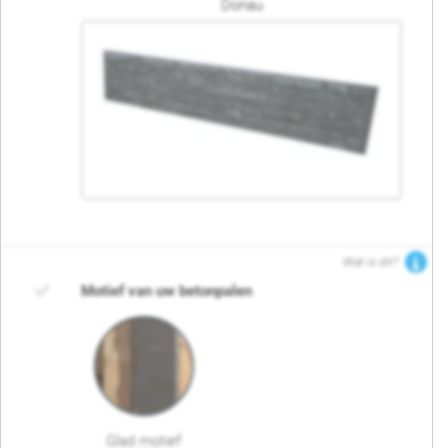
Donau
Wat is dit?
Motief van uw betonpalen
Glad motief