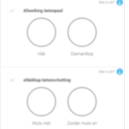
Wat is dit?
Afwerking betonpaal
Vlak
Diamantkop
Wat is dit?
afdekkap betonschutting
Muts met
Zonder muts en