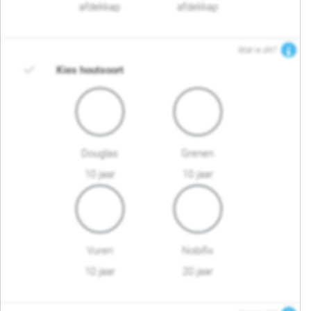
afdekkap
afdekkap
Wat is dit?
Kies houtsoort
Douglas
Grenen
10 jaar
10 jaar
Vuren
Nobifix
10 jaar
20 jaar