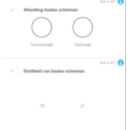
Wat is dit?
Afwerking houten schermen
Horizontaal
Verticaal
Wat is dit?
Dichtheid van houten schermen
19
21