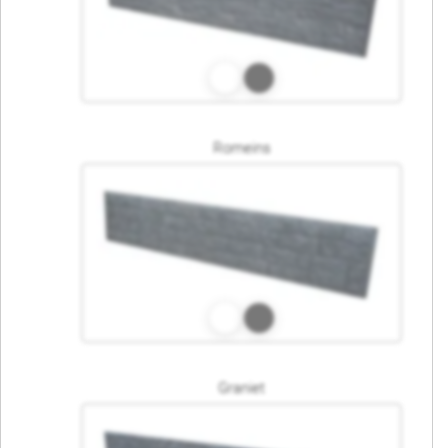
Romeins
Graniet