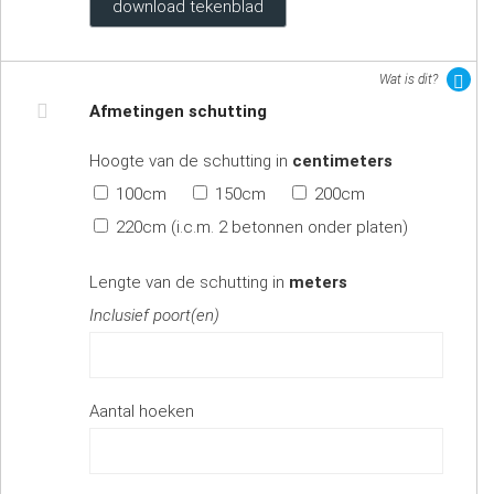
download tekenblad
Wat is dit?
Afmetingen schutting
Hoogte van de schutting in
centimeters
100cm
150cm
200cm
220cm (i.c.m. 2 betonnen onder platen)
Lengte van de schutting in
meters
Inclusief poort(en)
Aantal hoeken