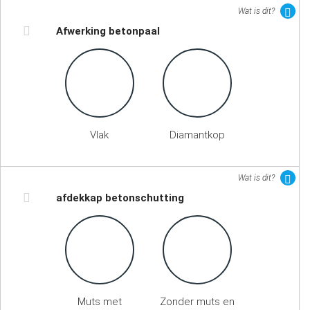
Wat is dit?
Afwerking betonpaal
Vlak
Diamantkop
Wat is dit?
afdekkap betonschutting
Muts met
Zonder muts en