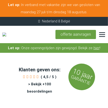
Let op:
In verband met vakantie zijn we van gesloten van
maandag 27 juli t/m dinsdag 18 augustus.
offerte aanvragen
Let op:
Onze openingstijden zijn gewijzigd. Bekijk ze
hier
!
Klanten geven ons:
10 jaar
GARANTIE
( 4,5 / 5 )
> Bekijk +100
beoordelingen