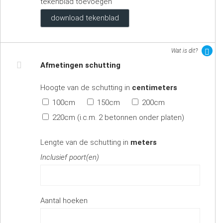
tekenblad toevoegen
download tekenblad
Wat is dit?
Afmetingen schutting
Hoogte van de schutting in
centimeters
100cm
150cm
200cm
220cm (i.c.m. 2 betonnen onder platen)
Lengte van de schutting in
meters
Inclusief poort(en)
Aantal hoeken