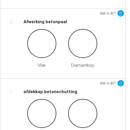
Wat is dit?
Afwerking betonpaal
Vlak
Diamantkop
Wat is dit?
afdekkap betonschutting