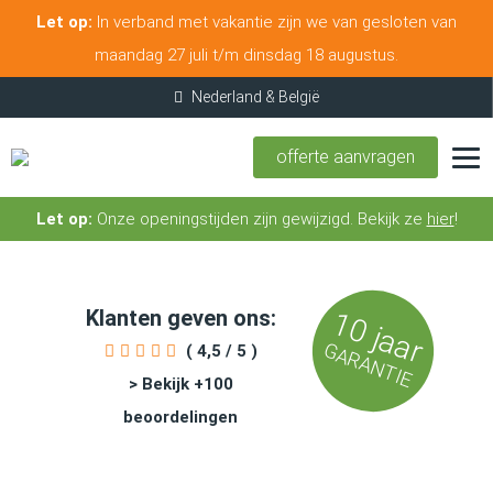
Let op:
In verband met vakantie zijn we van gesloten van
maandag 27 juli t/m dinsdag 18 augustus.
offerte aanvragen
Let op:
Onze openingstijden zijn gewijzigd. Bekijk ze
hier
!
Klanten geven ons:
10 jaar
GARANTIE
( 4,5 / 5 )
> Bekijk +100
beoordelingen