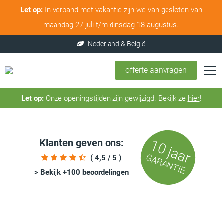
Let op:
In verband met vakantie zijn we van gesloten van
maandag 27 juli t/m dinsdag 18 augustus.
offerte aanvragen
Let op:
Onze openingstijden zijn gewijzigd. Bekijk ze
hier
!
Klanten geven ons:
10 jaar
GARANTIE
( 4,5 / 5 )
> Bekijk +100 beoordelingen