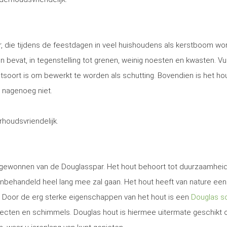
, die tijdens de feestdagen in veel huishoudens als kerstboom wo
 en bevat, in tegenstelling tot grenen, weinig noesten en kwasten. Vu
utsoort is om bewerkt te worden als schutting. Bovendien is het ho
 nagenoeg niet.
erhoudsvriendelijk.
t gewonnen van de Douglasspar. Het hout behoort tot duurzaamhei
nbehandeld heel lang mee zal gaan. Het hout heeft van nature een
. Door de erg sterke eigenschappen van het hout is een
Douglas sc
secten en schimmels. Douglas hout is hiermee uitermate geschikt