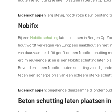
houten te schutting te laten plaatsen in Bergen Op Zoom
Eigenschappen
: erg stevig, rood/ roze kleur, bestand 
Nobifix
Bij een
Nobifix schutting
laten plaatsen in Bergen Op Zoo
hout wordt verkregen van Europees naaldhout en met i
van duurzaamheid. Dit geeft de een Nobifix schutting m
erg milieuvriendelijk en is een Nobifix schutting laten 
Bovendien is een Nobifix houten schutting volledig ond
tegen een scherpe prijs van een extreem sterke schutti
Eigenschappen:
ongekende duurzaamheid, onderhoudsvrij
Beton schutting laten plaatsen 