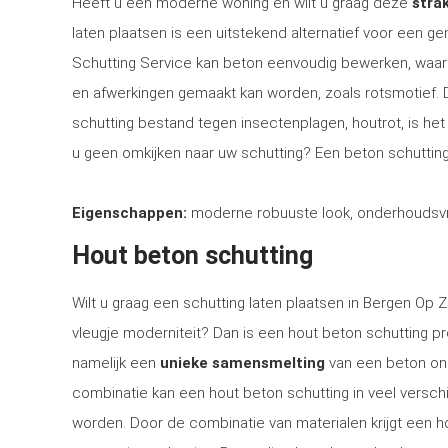
Heeft u een moderne woning en wilt u graag deze
strak
laten plaatsen is een uitstekend alternatief voor een 
Schutting Service kan beton eenvoudig bewerken, waar
en afwerkingen gemaakt kan worden, zoals rotsmotief.
schutting bestand tegen insectenplagen, houtrot, is het 
u geen omkijken naar uw schutting? Een beton schutting
Eigenschappen:
moderne robuuste look, onderhoudsvri
Hout beton schutting
Wilt u graag een schutting laten plaatsen in Bergen Op 
vleugje moderniteit? Dan is een hout beton schutting p
namelijk een
unieke samensmelting
van een beton ond
combinatie kan een hout beton schutting in veel versch
worden. Door de combinatie van materialen krijgt een hou