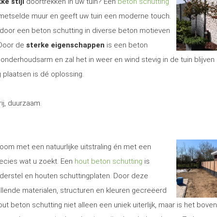
ke stijl
doortrekken in uw tuin? Een
beton schutting
gemetselde muur en geeft uw tuin een moderne touch.
door een beton schutting in diverse beton motieven
 Door de
sterke eigenschappen
is een beton
onderhoudsarm en zal het in weer en wind stevig in de tuin blijven 
 plaatsen is dé oplossing.
j, duurzaam.
Zoom met een natuurlijke uitstraling én met een
recies wat u zoekt. Een
hout beton schutting
is
erstel en houten schuttingplaten. Door deze
illende materialen, structuren en kleuren gecreëerd
t beton schutting niet alleen een uniek uiterlijk, maar is het bove