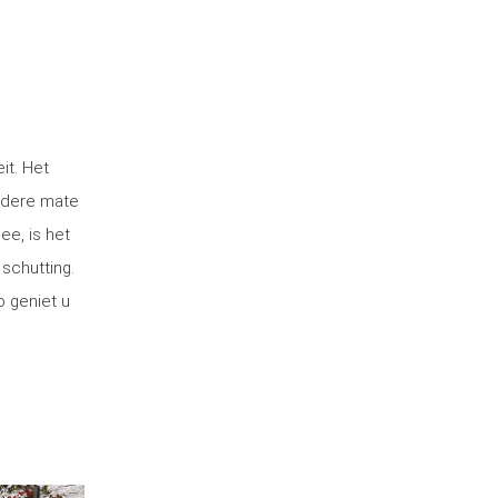
it. Het
ndere mate
ee, is het
 schutting.
o geniet u