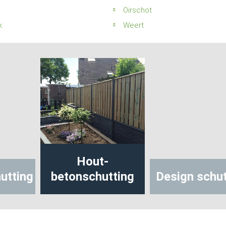
Oirschot
k
Weert
Hout-
utting
betonschutting
Design schut