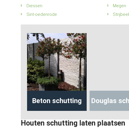
Diessen
Megen
Sint-oedenrode
Strijbee
hutting
Beton schutting
Douglas sch
Houten schutting laten plaatsen