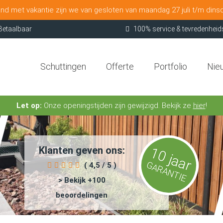
nd met vakantie zijn we van gesloten van maandag 27 juli t/m dins
Betaalbaar
100% service & tevredenheid
Schuttingen
Offerte
Portfolio
Nie
Let op:
Onze openingstijden zijn gewijzigd. Bekijk ze
hier
!
Klanten geven ons:
10 jaar
GARANTIE
( 4,5 / 5 )
> Bekijk +100
beoordelingen