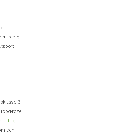
rdt
ren is erg
utsoort
dsklasse 3
 rood-roze
hutting
 om een