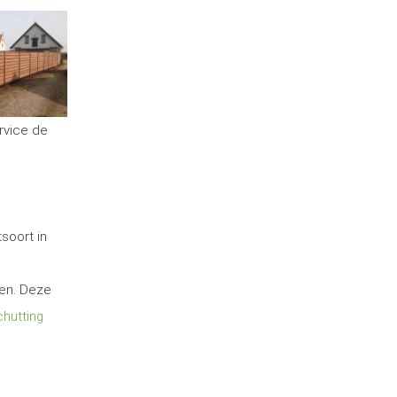
rvice de
soort in
ten. Deze
hutting