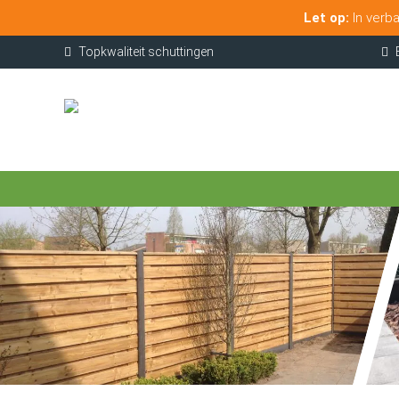
Let op:
In verba
Topkwaliteit schuttingen