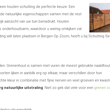
is een houten schutting de perfecte keuze. Een
de natuurlijke eigenschappen samen met de rest
lijk aanzicht van uw tuin benadrukt. Houten
s onderhoudsarm, waardoor u weinig omkijken zal
ng wilt laten plaatsen in Bergen Op Zoom, heeft u bij Schutting Se
 den. Grenenhout is samen met vuren de meest gebruikte naaldhout
rten lijken in aanblik erg op elkaar, maar verschillen door hun
te kleur in combinatie met fijne nerven en veel groeven en kwas
rg natuurlijke uitstraling
. Niet zo gek dat vele voor een
grenen sc
derhoudsvriendelijk.