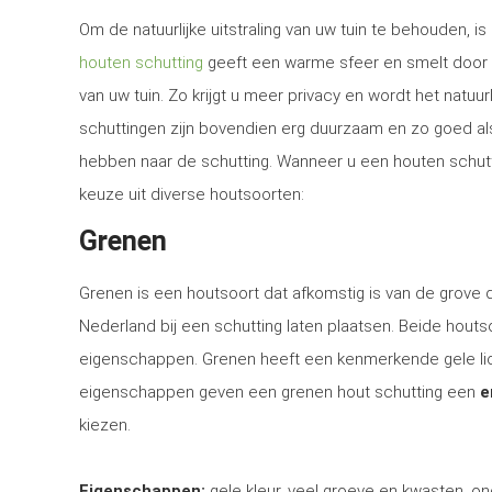
Om de natuurlijke uitstraling van uw tuin te behouden, 
houten schutting
geeft een warme sfeer en smelt door 
van uw tuin. Zo krijgt u meer privacy en wordt het natuur
schuttingen zijn bovendien erg duurzaam en zo goed al
hebben naar de schutting. Wanneer u een houten schutti
keuze uit diverse houtsoorten:
Grenen
Grenen is een houtsoort dat afkomstig is van de grove
Nederland bij een schutting laten plaatsen. Beide houtsoo
eigenschappen. Grenen heeft een kenmerkende gele lich
eigenschappen geven een grenen hout schutting een
e
kiezen.
Eigenschappen:
gele kleur, veel groeve en kwasten, on