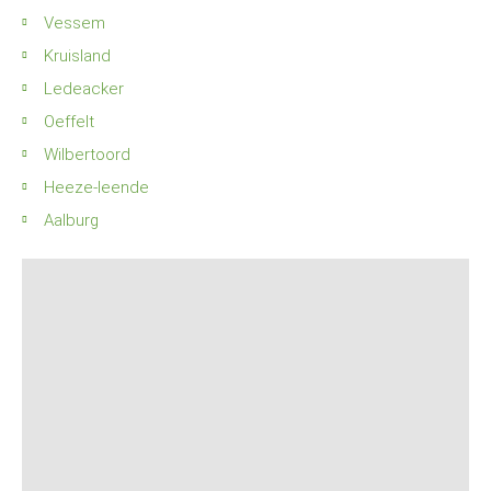
Vessem
Kruisland
Ledeacker
Oeffelt
Wilbertoord
Heeze-leende
Aalburg