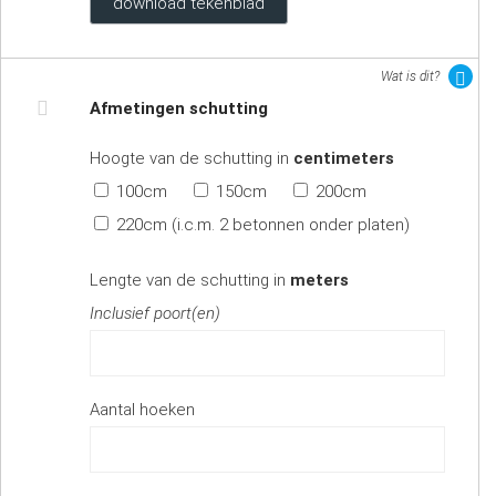
download tekenblad
Wat is dit?
Afmetingen schutting
Hoogte van de schutting in
centimeters
100cm
150cm
200cm
220cm (i.c.m. 2 betonnen onder platen)
Lengte van de schutting in
meters
Inclusief poort(en)
Aantal hoeken