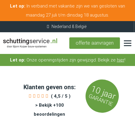
Let op:
In verband met vakantie zijn we van gesloten van
maandag 27 juli t/m dinsdag 18 augustus.
offerte aanvragen
Let op:
Onze openingstijden zijn gewijzigd. Bekijk ze
hier
!
Klanten geven ons:
10 jaar
GARANTIE
( 4,5 / 5 )
> Bekijk +100
beoordelingen