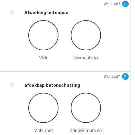
Wat is dit?
Afwerking betonpaal
Vlak
Diamantkop
Wat is dit?
afdekkap betonschutting
Muts met
Zonder muts en