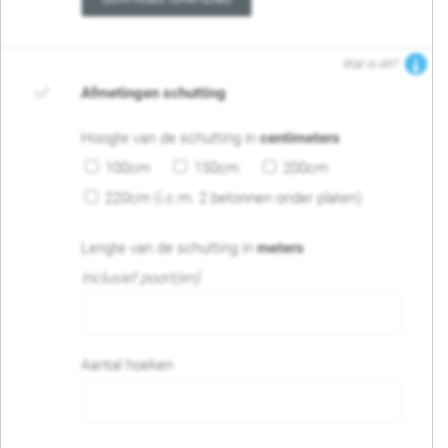
Wat is dit?
Afmetingen schutting
Hoogte van de schutting in
centimeters
100cm
150cm
200cm
220cm (i.c.m. 2 betonnen onder platen)
Lengte van de schutting in
meters
Inclusief poort(en)
Aantal hoeken