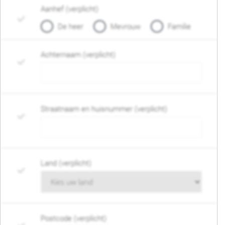
Aanhef (verplicht)
De heer
Mevrouw
Familie
Achternaam (verplicht)
Straatnaam en huisnummer (verplicht)
Land (verplicht)
Postcode (verplicht)