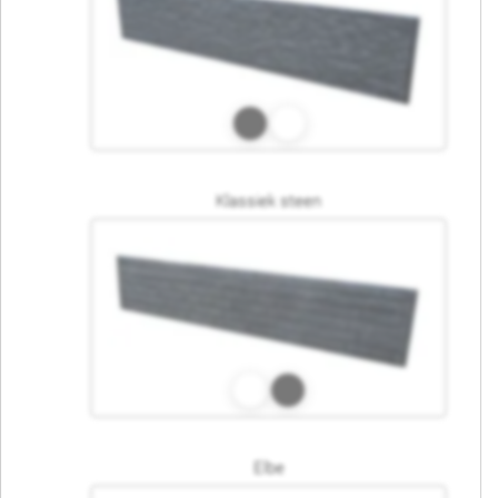
Klassiek steen
Elbe