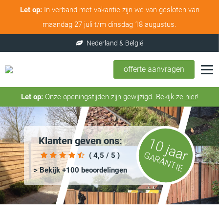
Let op:
In verband met vakantie zijn we van gesloten van
maandag 27 juli t/m dinsdag 18 augustus.
offerte aanvragen
Let op:
Onze openingstijden zijn gewijzigd. Bekijk ze
hier
!
Klanten geven ons:
10 jaar
GARANTIE
( 4,5 / 5 )
> Bekijk +100 beoordelingen