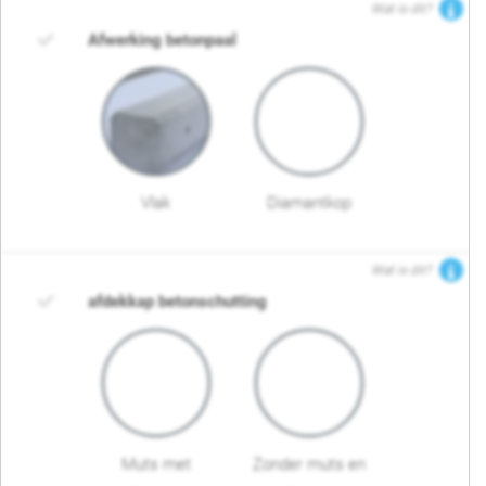
Wat is dit?
Afwerking betonpaal
Vlak
Diamantkop
Wat is dit?
afdekkap betonschutting
Muts met
Zonder muts en