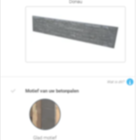
Donau
Wat is dit?
Motief van uw betonpalen
Glad motief