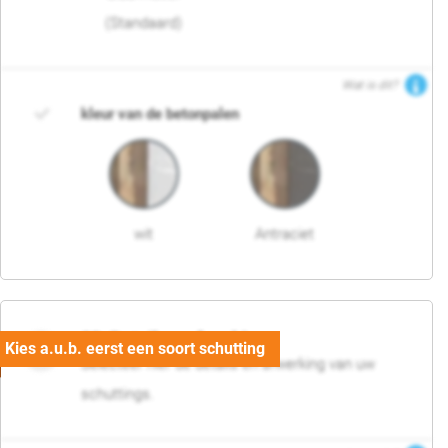
(Standaard)
Wat is dit?
kleur van de betonpalen
wit
Antraciet
03. Detail en afwerking
Selecteer hier de details en afwerking van uw
schuttings.