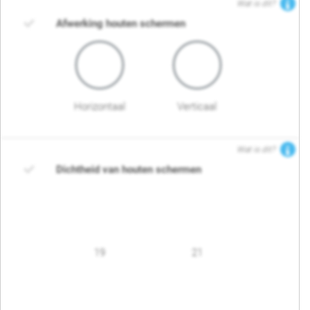
Wat is dit?
Afwerking houten schermen
Horizontaal
Verticaal
Wat is dit?
Dichtheid van houten schermen
19
21