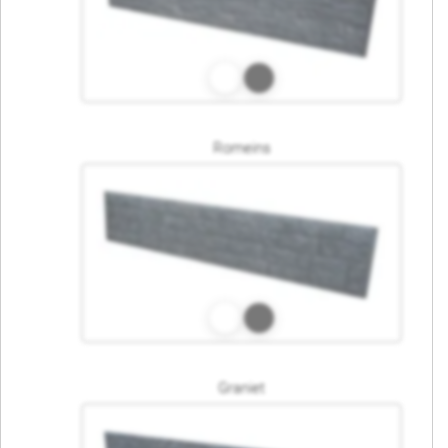
Romeins
Graniet