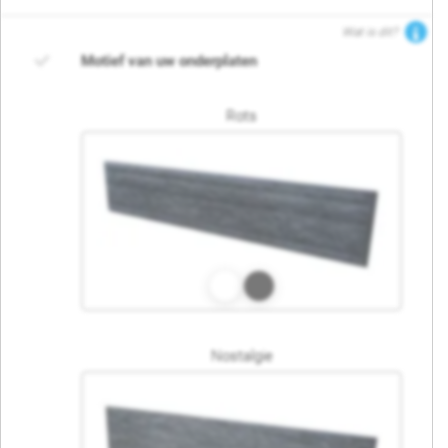
Wat is dit?
Motief van uw onderplaten
Rots
Nostalgie