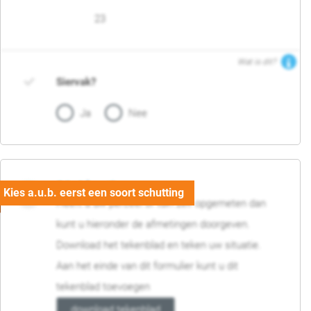
23
Wat is dit?
Siervak?
Ja
Nee
04. Afmetingen
Heeft u uw perceel of tuin zelf opgemeten dan
kunt u hieronder de afmetingen doorgeven.
Download het tekenblad en teken uw situatie.
Aan het einde van dit formulier kunt u dit
tekenblad toevoegen
download tekenblad