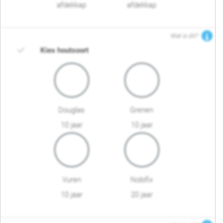
afdekkap
afdekkap
Wat is dit?
Kies houtsoort
Douglas
Grenen
10 jaar
10 jaar
Vuren
Nobifix
10 jaar
20 jaar