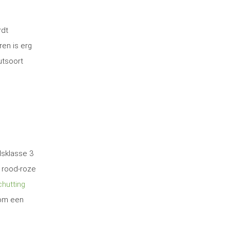
rdt
ren is erg
utsoort
dsklasse 3
 rood-roze
hutting
 om een