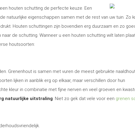
is een houten schutting de perfecte keuze. Een
e natuurlijke eigenschappen samen met de rest van uw tuin. Zo kr
nadrukt. Houten schuttingen zijn bovendien erg duurzaam en zo goe
aar de schutting. Wanneer u een houten schutting wilt laten plaa
verse houtsoorten:
 den. Grenenhout is samen met vuren de meest gebruikte naaldhout
rten lijken in aanblik erg op elkaar, maar verschillen door hun
te kleur in combinatie met fijne nerven en veel groeven en kwas
rg natuurlijke uitstraling
. Niet zo gek dat vele voor een
grenen sc
derhoudsvriendelijk.