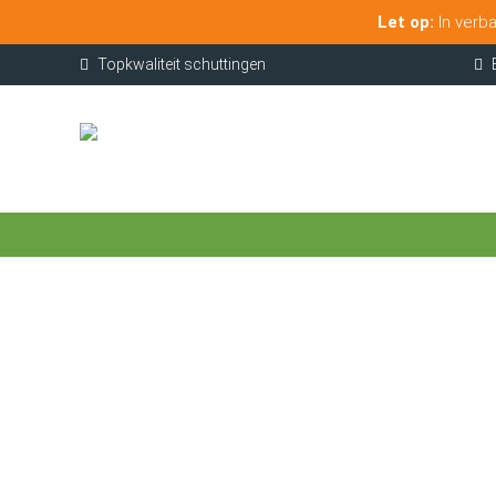
Let op:
In verba
Topkwaliteit schuttingen