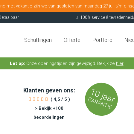
nd met vakantie zijn we van gesloten van maandag 27 juli t/m dins
Betaalbaar
100% service & tevredenheid
Schuttingen
Offerte
Portfolio
Nie
Let op:
Onze openingstijden zijn gewijzigd. Bekijk ze
hier
!
Klanten geven ons:
10 jaar
GARANTIE
( 4,5 / 5 )
> Bekijk +100
beoordelingen