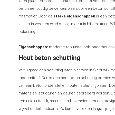
laten plaatsen is een uitstekend alternatief voor een 
beton eenvoudig bewerken, waardoor een beton schutti
rotsmotief. Door de
sterke eigenschappen
is een bet
zal het in weer en wind stevig in de tuin blijven staan. 
oplossing.
Eigenschappen:
moderne robuuste look, onderhoudsvri
Hout beton schutting
Wilt u graag een schutting laten plaatsen in Sleeuwijk me
moderniteit? Dan is een hout beton schutting precies w
van een beton onderstel en houten schuttingplaten. Doo
materialen, structuren en kleuren gecreëerd worden. Doo
een uniek uiterlijk, maar is het bovendien een erg stev
vrijwel onderhoudsarm. Zo kunt u voor een lange tijd gen