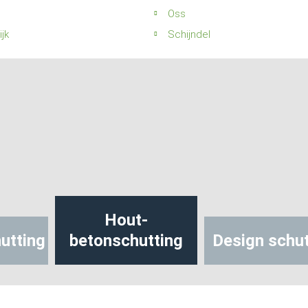
Oss
jk
Schijndel
Hout-
utting
betonschutting
Design schut