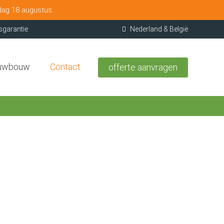
dag 18 augustus.
sgarantie
Nederland & België
uwbouw
Contact
offerte aanvragen