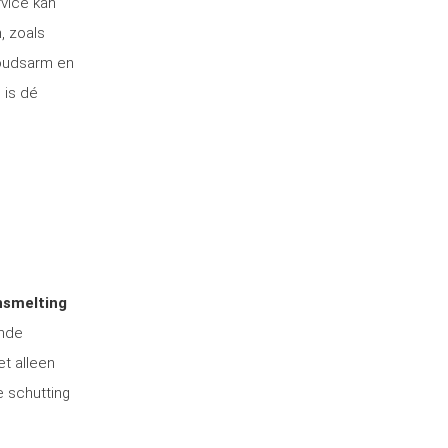
rvice kan
, zoals
houdsarm en
 is dé
nsmelting
ende
et alleen
e schutting