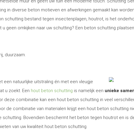
gemetselde muur en geeft uw tuin een moderne touch. Schutting Se
ng in diverse beton motieven en afwerkingen gemaakt kan worden
on schutting bestand tegen insectenplagen, houtrot, is het onder
Wilt u geen omkijken naar uw schutting? Een beton schutting plaatsen
j, duurzaam.
t een natuurlijke uitstraling én met een vleugje
at u zoekt. Een
hout beton schutting
is namelijk een
unieke same
r deze combinatie kan een hout beton schutting in veel verschill
r de combinatie van materialen krijgt een hout beton schutting ni
ige schutting. Bovendien beschermt het beton tegen houtrot en is d
ieten van uw kwaliteit hout beton schutting.