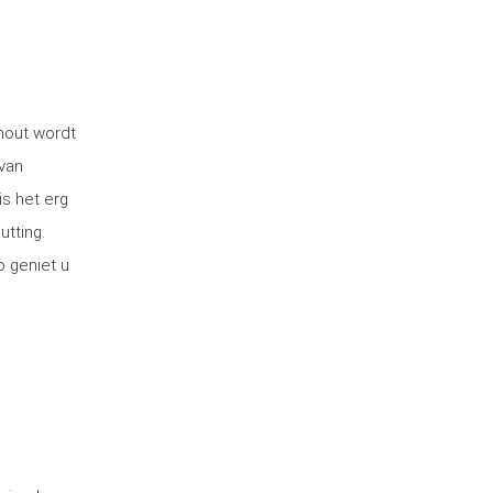
 hout wordt
van
is het erg
utting.
o geniet u