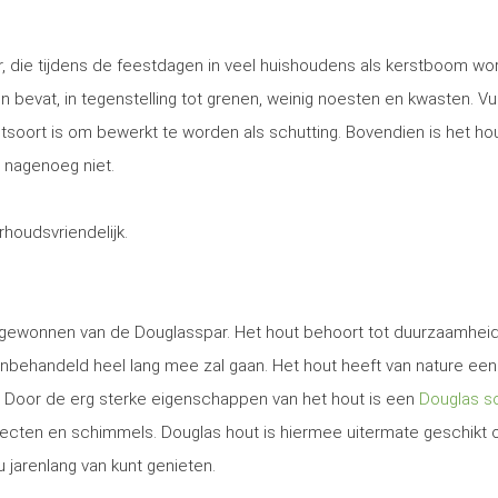
, die tijdens de feestdagen in veel huishoudens als kerstboom wo
 en bevat, in tegenstelling tot grenen, weinig noesten en kwasten. Vu
utsoort is om bewerkt te worden als schutting. Bovendien is het ho
 nagenoeg niet.
erhoudsvriendelijk.
t gewonnen van de Douglasspar. Het hout behoort tot duurzaamhei
nbehandeld heel lang mee zal gaan. Het hout heeft van nature een
. Door de erg sterke eigenschappen van het hout is een
Douglas sc
secten en schimmels. Douglas hout is hiermee uitermate geschikt
u jarenlang van kunt genieten.