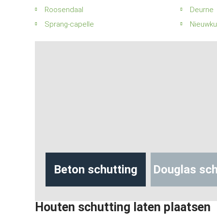
Roosendaal
Deurne
Sprang-capelle
Nieuwkui
hutting
Beton schutting
Douglas sch
Houten schutting laten plaatsen