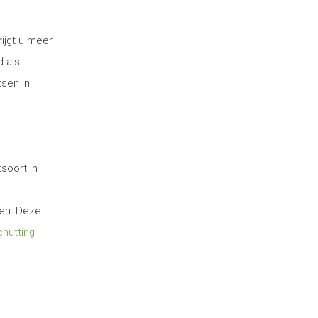
ijgt u meer
d als
tsen in
soort in
ten. Deze
hutting