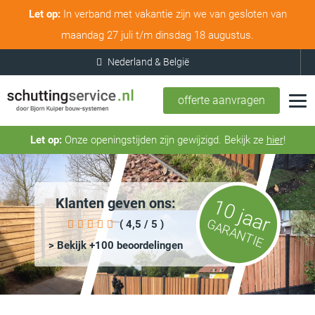
Let op:
In verband met vakantie zijn we van gesloten van
maandag 27 juli t/m dinsdag 18 augustus.
offerte aanvragen
Let op:
Onze openingstijden zijn gewijzigd. Bekijk ze
hier
!
Klanten geven ons:
10 jaar
GARANTIE
( 4,5 / 5 )
> Bekijk +100 beoordelingen