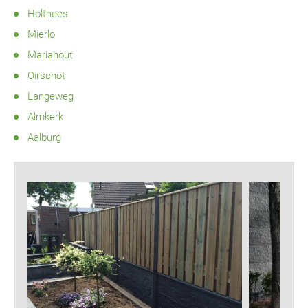
Holthees
Mierlo
Mariahout
Oirschot
Langeweg
Almkerk
Aalburg