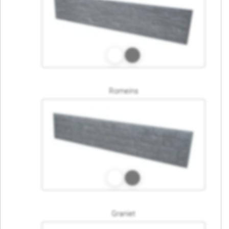
Romeins
Graniet