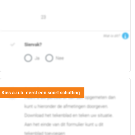
23
Wat is dit?
Siervak?
Ja
Nee
04. Afmetingen
Heeft u uw perceel of tuin zelf opgemeten dan
kunt u hieronder de afmetingen doorgeven.
Download het tekenblad en teken uw situatie.
Aan het einde van dit formulier kunt u dit
tekenblad toevoegen