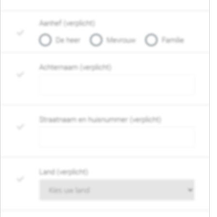
Aanhef (verplicht)
De heer
Mevrouw
Familie
Achternaam (verplicht)
Straatnaam en huisnummer (verplicht)
Land (verplicht)