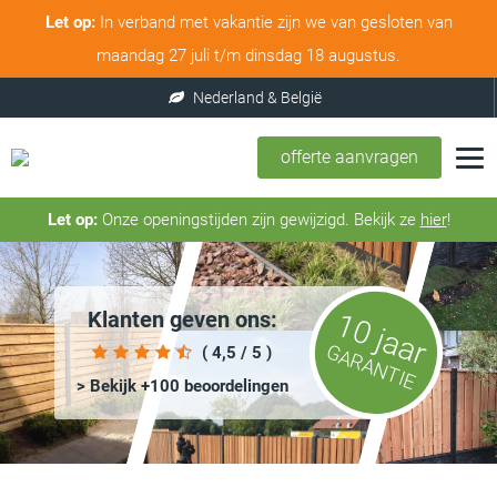
Let op:
In verband met vakantie zijn we van gesloten van
maandag 27 juli t/m dinsdag 18 augustus.
Nederland & België
offerte aanvragen
Let op:
Onze openingstijden zijn gewijzigd. Bekijk ze
hier
!
Klanten geven ons:
10 jaar
GARANTIE
( 4,5 / 5 )
> Bekijk +100 beoordelingen