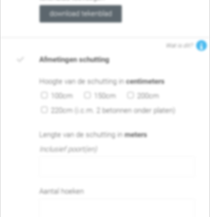
download tekenblad
Wat is dit?
Afmetingen schutting
Hoogte van de schutting in
centimeters
100cm
150cm
200cm
220cm (i.c.m. 2 betonnen onder platen)
Lengte van de schutting in
meters
Inclusief poort(en)
Aantal hoeken