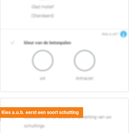
Glad motief
(Standaard)
Wat is dit?
kleur van de betonpalen
wit
Antraciet
03. Detail en afwerking
Selecteer hier de details en afwerking van uw
schuttings.