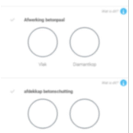
Wat is dit?
Afwerking betonpaal
Vlak
Diamantkop
Wat is dit?
afdekkap betonschutting