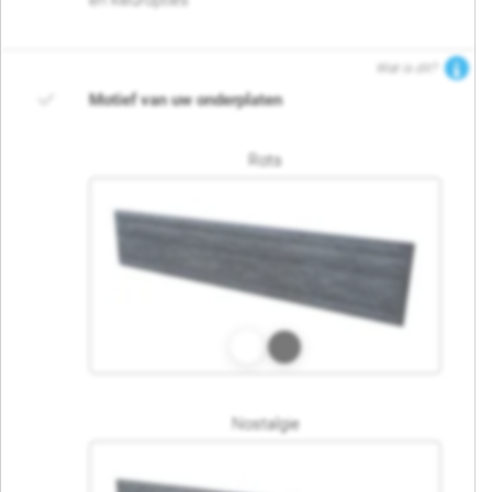
en kleuropties
Wat is dit?
Motief van uw onderplaten
Rots
Nostalgie