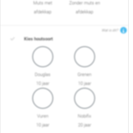
Muts met
Zonder muts en
afdekkap
afdekkap
Wat is dit?
Kies houtsoort
Douglas
Grenen
10 jaar
10 jaar
Vuren
Nobifix
10 jaar
20 jaar