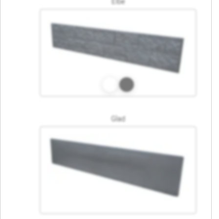
Elbe
Glad