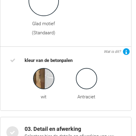
Glad motief
(Standaard)
Wat is dit?
kleur van de betonpalen
wit
Antraciet
03. Detail en afwerking