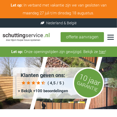
Let op:
In verband met vakantie zijn we van gesloten van
maandag 27 juli t/m dinsdag 18 augustus.
offerte aanvragen
Let op:
Onze openingstijden zijn gewijzigd. Bekijk ze
hier
!
Klanten geven ons:
10 jaar
GARANTIE
( 4,5 / 5 )
> Bekijk +100 beoordelingen