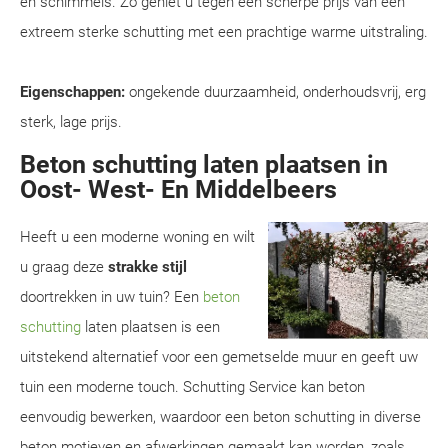
en schimmels. Zo geniet u tegen een scherpe prijs van een
extreem sterke schutting met een prachtige warme uitstraling.
Eigenschappen:
ongekende duurzaamheid, onderhoudsvrij, erg
sterk, lage prijs.
Beton schutting laten plaatsen in
Oost- West- En Middelbeers
Heeft u een moderne woning en wilt
u graag deze
strakke stijl
doortrekken in uw tuin? Een
beton
schutting
laten plaatsen is een
uitstekend alternatief voor een gemetselde muur en geeft uw
tuin een moderne touch. Schutting Service kan beton
eenvoudig bewerken, waardoor een beton schutting in diverse
beton motieven en afwerkingen gemaakt kan worden, zoals