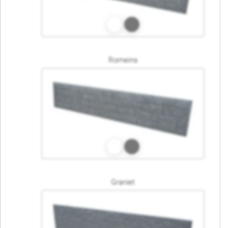
Romeins
Graniet