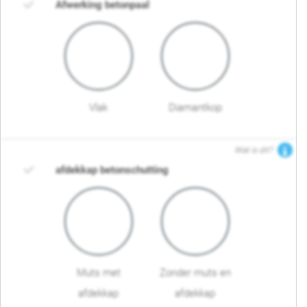
Afwerking betonpaal
Vlak
Diamantkop
Wat is dit?
afdekkap betonschutting
Muts met
Zonder muts en
afdekkap
afdekkap