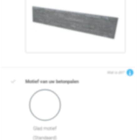
Wat is dit?
Motief van uw betonpalen
Glad motief
(Standaard)