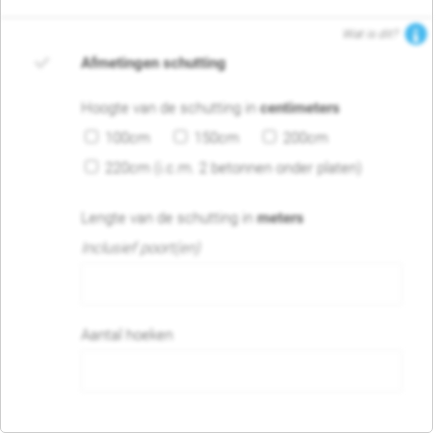
Wat is dit?
Afmetingen schutting
Hoogte van de schutting in
centimeters
100cm
150cm
200cm
220cm (i.c.m. 2 betonnen onder platen)
Lengte van de schutting in
meters
Inclusief poort(en)
Aantal hoeken