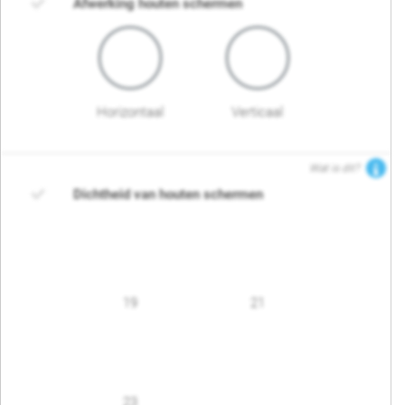
Afwerking houten schermen
Horizontaal
Verticaal
Wat is dit?
Dichtheid van houten schermen
19
21
23