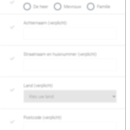
De heer
Mevrouw
Familie
Achternaam (verplicht)
Straatnaam en huisnummer (verplicht)
Land (verplicht)
Postcode (verplicht)