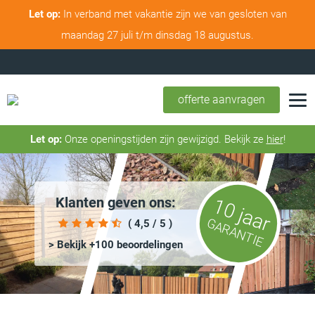
Let op:
In verband met vakantie zijn we van gesloten van
maandag 27 juli t/m dinsdag 18 augustus.
Nederland & België
offerte aanvragen
Let op:
Onze openingstijden zijn gewijzigd. Bekijk ze
hier
!
Klanten geven ons:
10 jaar
GARANTIE
( 4,5 / 5 )
> Bekijk +100 beoordelingen