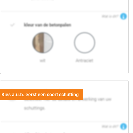
Wat is dit?
kleur van de betonpalen
wit
Antraciet
03. Detail en afwerking
Selecteer hier de details en afwerking van uw
schuttings.
Wat is dit?