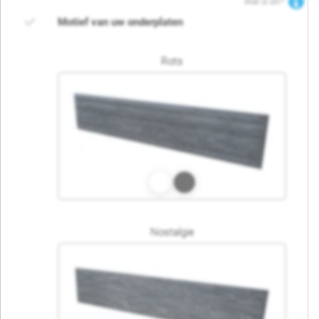
Wat is dit?
Motief van uw onderplaten
Rots
Nostalgie