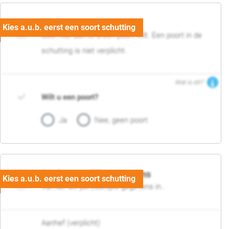
05. Poort
Geef hier aan of u een poort wilt. Een poort in de
schutting is niet verplicht.
Wat is dit?
Wilt u een poort?
Ja
Nee, geen poort
06. Persoonlijke gegevens
Vul hier uw persoonlijke gegevens in..
Aanhef (verplicht)