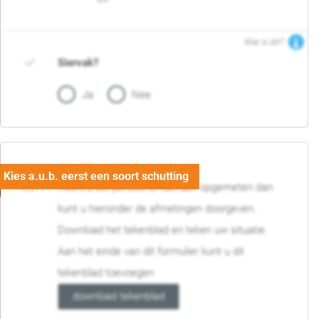
Wat is dit?
Siervak?
Ja
Nee
04. Afmetingen
Heeft u uw perceel of tuin zelf opgemeten dan
kunt u hieronder de afmetingen doorgeven.
Download het tekenblad en teken uw situatie.
Aan het einde van dit formulier kunt u dit
tekenblad toevoegen
download tekenblad