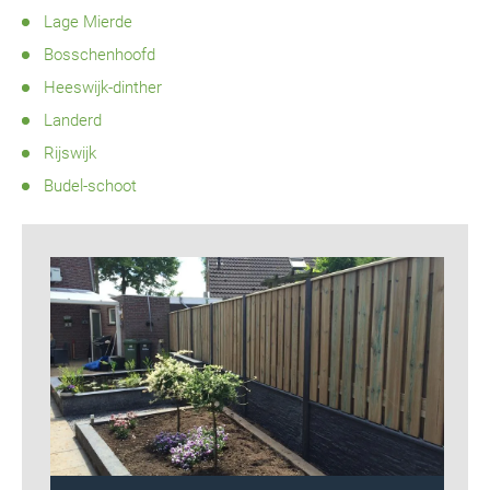
Lage Mierde
Bosschenhoofd
Heeswijk-dinther
Landerd
Rijswijk
Budel-schoot