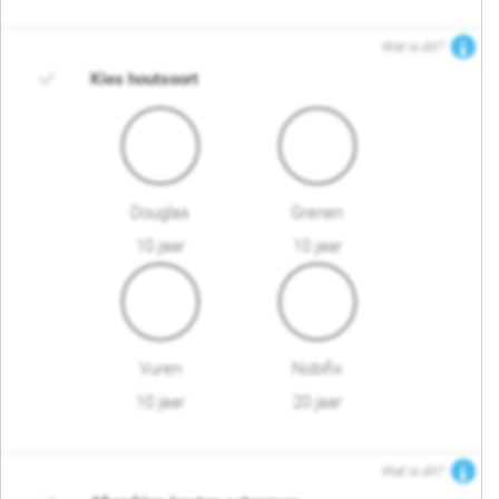
Wat is dit?
Kies houtsoort
Douglas
Grenen
10 jaar
10 jaar
Vuren
Nobifix
10 jaar
20 jaar
Wat is dit?