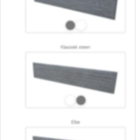
Klassiek steen
Elbe