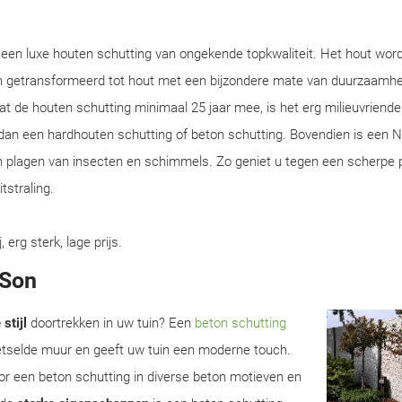
 een luxe houten schutting van ongekende topkwaliteit. Het hout wor
n getransformeerd tot hout met een bijzondere mate van duurzaamhei
 de houten schutting minimaal 25 jaar mee, is het erg milieuvriendeli
 dan een hardhouten schutting of beton schutting. Bovendien is een N
n plagen van insecten en schimmels. Zo geniet u tegen een scherpe p
straling.
rg sterk, lage prijs.
 Son
stijl
doortrekken in uw tuin? Een
beton schutting
metselde muur en geeft uw tuin een moderne touch.
r een beton schutting in diverse beton motieven en