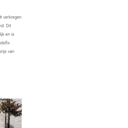
dt verkregen
d. Dit
jk en is
obifix
rijs van