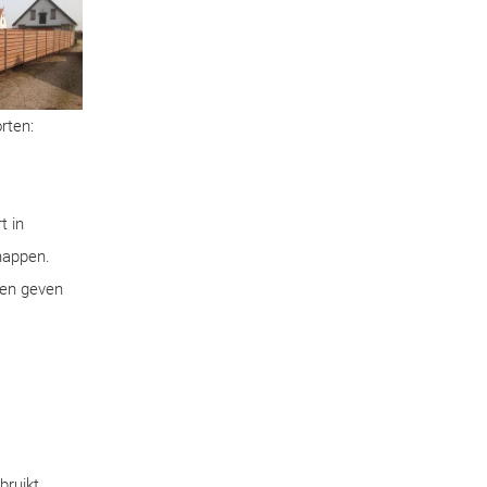
rten:
t in
chappen.
pen geven
bruikt.