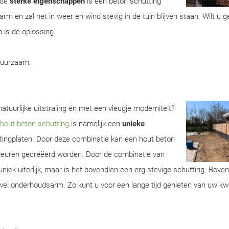
 de
sterke eigenschappen
is een beton schutting
m en zal het in weer en wind stevig in de tuin blijven staan. Wilt u 
 is dé oplossing.
duurzaam.
atuurlijke uitstraling én met een vleugje moderniteit?
hout beton schutting
is namelijk een
unieke
tingplaten. Door deze combinatie kan een hout beton
 kleuren gecreëerd worden. Door de combinatie van
uniek uiterlijk, maar is het bovendien een erg stevige schutting. Bove
wel onderhoudsarm. Zo kunt u voor een lange tijd genieten van uw kwa