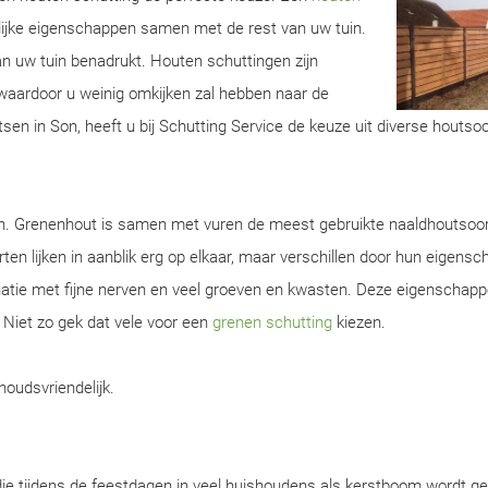
lijke eigenschappen samen met de rest van uw tuin.
van uw tuin benadrukt. Houten schuttingen zijn
aardoor u weinig omkijken zal hebben naar de
sen in Son, heeft u bij Schutting Service de keuze uit diverse houtsoo
en. Grenenhout is samen met vuren de meest gebruikte naaldhoutsoor
ten lijken in aanblik erg op elkaar, maar verschillen door hun eigens
natie met fijne nerven en veel groeven en kwasten. Deze eigenschap
. Niet zo gek dat vele voor een
grenen schutting
kiezen.
houdsvriendelijk.
ie tijdens de feestdagen in veel huishoudens als kerstboom wordt ge