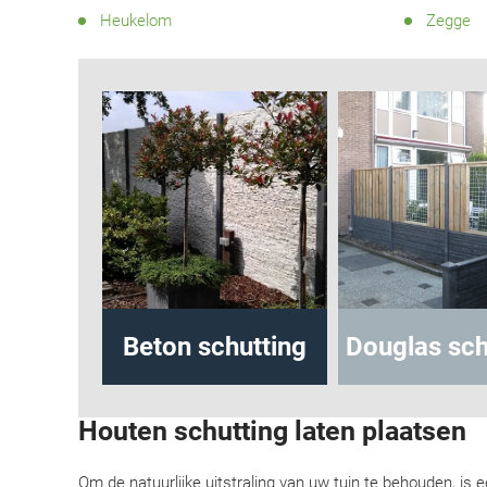
Heukelom
Zegge
utting
Beton schutting
Douglas schu
Houten schutting laten plaatsen
Om de natuurlijke uitstraling van uw tuin te behouden, is