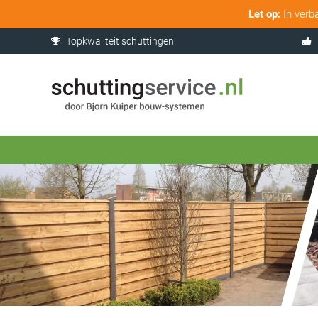
Let op:
In verb
Topkwaliteit schuttingen