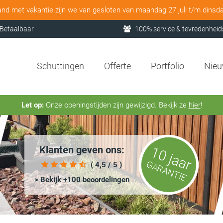
and met vakantie zijn we van gesloten van maandag 27 juli t/m dinsd
Betaalbaar
100% service & tevredenheid
Schuttingen
Offerte
Portfolio
Nie
Let op:
Onze openingstijden zijn gewijzigd. Bekijk ze
hier
!
Klanten geven ons:
10 jaar
GARANTIE
( 4,5 / 5 )
> Bekijk +100 beoordelingen