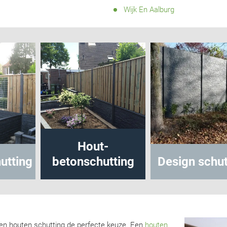
Wijk En Aalburg
Hout-
tting
betonschutting
Design schutt
 een houten schutting de perfecte keuze. Een
houten