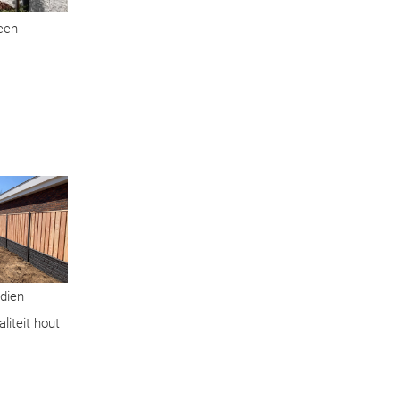
geen
ndien
liteit hout