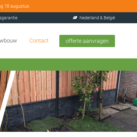
ag 18 augustus.
sgarantie
Nederland & België
uwbouw
Contact
offerte aanvragen