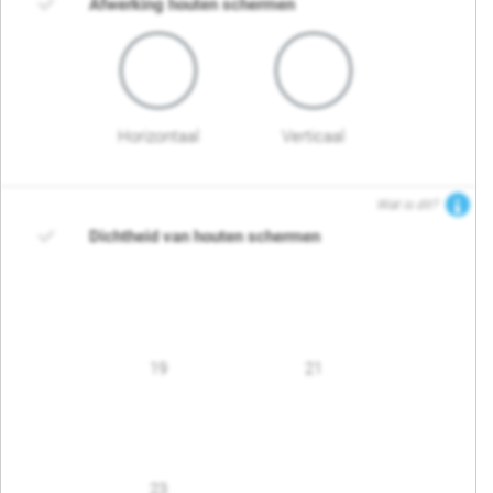
Afwerking houten schermen
Horizontaal
Verticaal
Wat is dit?
Dichtheid van houten schermen
19
21
23