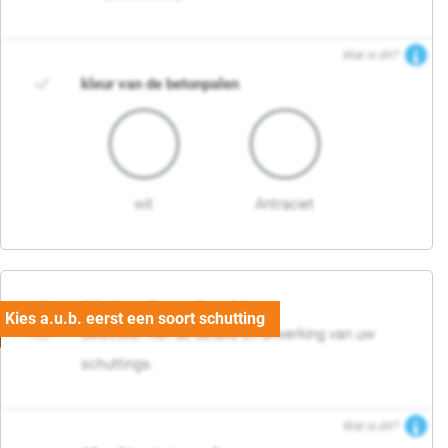
Wat is dit?
kleur van de betonpalen
wit
Antraciet
03. Detail en afwerking
Selecteer hier de details en afwerking van uw
schuttings.
Wat is dit?