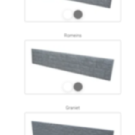
Romeins
Graniet