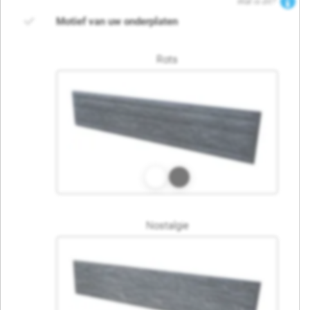
Wat is dit?
Motief van uw onderplaten
Rots
Nostalgie