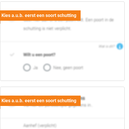
05. Poort
Geef hier aan of u een poort wilt. Een poort in de
schutting is niet verplicht.
Wat is dit?
Wilt u een poort?
Ja
Nee, geen poort
06. Persoonlijke gegevens
Vul hier uw persoonlijke gegevens in..
Aanhef (verplicht)