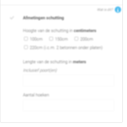
Wat is dit?
Afmetingen schutting
Hoogte van de schutting in
centimeters
100cm
150cm
200cm
220cm (i.c.m. 2 betonnen onder platen)
Lengte van de schutting in
meters
Inclusief poort(en)
Aantal hoeken