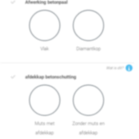
Afwerking betonpaal
Vlak
Diamantkop
Wat is dit?
afdekkap betonschutting
Muts met
Zonder muts en
afdekkap
afdekkap