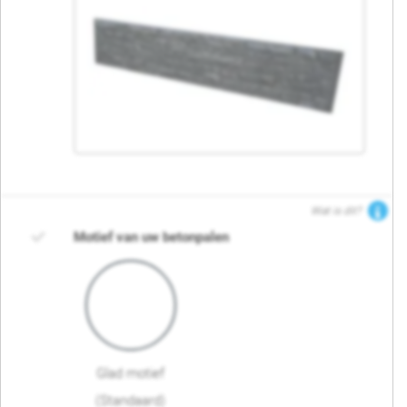
Wat is dit?
Motief van uw betonpalen
Glad motief
(Standaard)