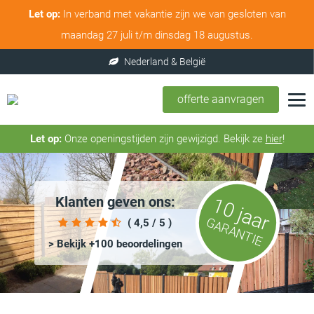
Let op:
In verband met vakantie zijn we van gesloten van
maandag 27 juli t/m dinsdag 18 augustus.
offerte aanvragen
Let op:
Onze openingstijden zijn gewijzigd. Bekijk ze
hier
!
Klanten geven ons:
10 jaar
GARANTIE
( 4,5 / 5 )
> Bekijk +100 beoordelingen