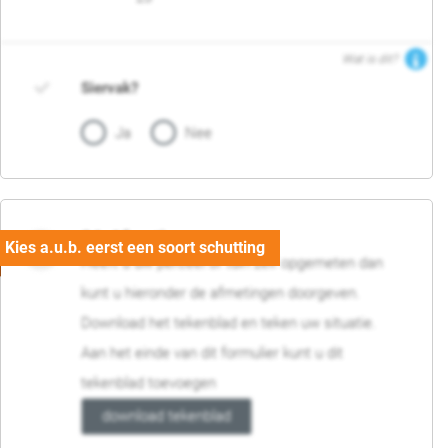
Wat is dit?
Siervak?
Ja
Nee
04. Afmetingen
Heeft u uw perceel of tuin zelf opgemeten dan
kunt u hieronder de afmetingen doorgeven.
Download het tekenblad en teken uw situatie.
Aan het einde van dit formulier kunt u dit
tekenblad toevoegen
download tekenblad