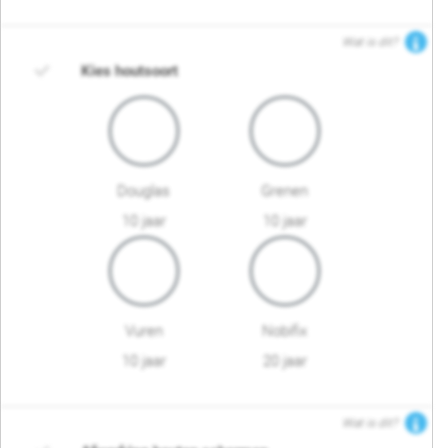
Wat is dit?
Kies houtsoort
Douglas
Grenen
10 jaar
10 jaar
Vuren
Nobifix
10 jaar
20 jaar
Wat is dit?