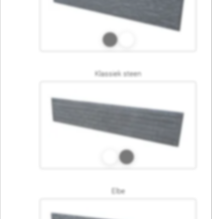
Klassiek steen
Elbe