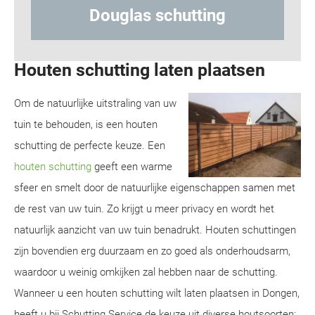
ting
Hout-betonschutting
Houten schutting laten plaatsen
Om de natuurlijke uitstraling van uw
tuin te behouden, is een houten
schutting de perfecte keuze. Een
houten schutting
geeft een warme
sfeer en smelt door de natuurlijke eigenschappen samen met
de rest van uw tuin. Zo krijgt u meer privacy en wordt het
natuurlijk aanzicht van uw tuin benadrukt. Houten schuttingen
zijn bovendien erg duurzaam en zo goed als onderhoudsarm,
waardoor u weinig omkijken zal hebben naar de schutting.
Wanneer u een houten schutting wilt laten plaatsen in Dongen,
heeft u bij Schutting Service de keuze uit diverse houtsoorten: