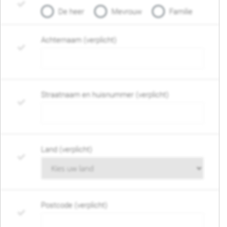
De heer
Mevrouw
Familie
Achternaam (verplicht)
Straatnaam en huisnummer (verplicht)
Land (verplicht)
Postcode (verplicht)