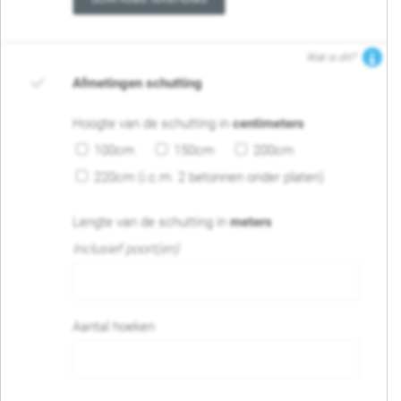
Wat is dit?
Afmetingen schutting
Hoogte van de schutting in
centimeters
100cm
150cm
200cm
220cm (i.c.m. 2 betonnen onder platen)
Lengte van de schutting in
meters
Inclusief poort(en)
Aantal hoeken