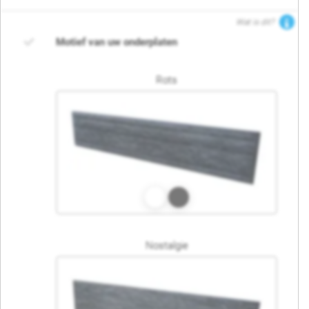
Wat is dit?
Motief van uw onderplaten
Rots
Nostalgie