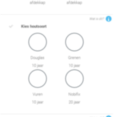
afdekkap
afdekkap
Wat is dit?
Kies houtsoort
Douglas
Grenen
10 jaar
10 jaar
Vuren
Nobifix
10 jaar
20 jaar