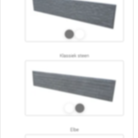
Klassiek steen
Elbe