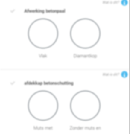
Wat is dit?
Afwerking betonpaal
Vlak
Diamantkop
Wat is dit?
afdekkap betonschutting
Muts met
Zonder muts en