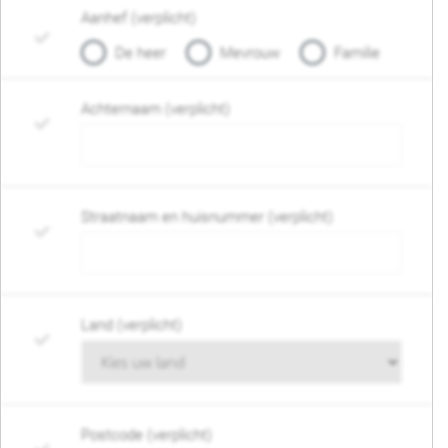
Aanhef (verplicht)
De heer
Mevrouw
Familie
Achternaam (verplicht)
Straatnaam en huisnummer (verplicht)
Land (verplicht)
Postcode (verplicht)