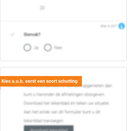
23
Wat is dit?
Siervak?
Ja
Nee
04. Afmetingen
Heeft u uw perceel of tuin zelf opgemeten dan
kunt u hieronder de afmetingen doorgeven.
Download het tekenblad en teken uw situatie.
Aan het einde van dit formulier kunt u dit
tekenblad toevoegen
download tekenblad