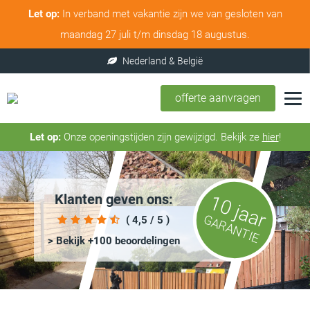
Let op:
In verband met vakantie zijn we van gesloten van
maandag 27 juli t/m dinsdag 18 augustus.
offerte aanvragen
Let op:
Onze openingstijden zijn gewijzigd. Bekijk ze
hier
!
Klanten geven ons:
10 jaar
GARANTIE
( 4,5 / 5 )
> Bekijk +100 beoordelingen