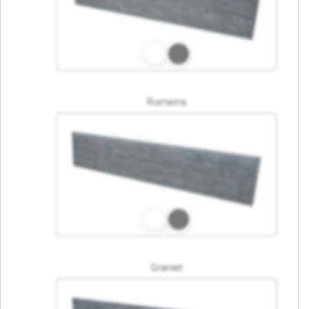
Romeins
Graniet