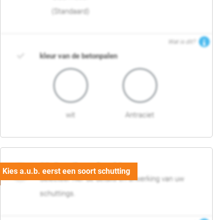
(Standaard)
Wat is dit?
kleur van de betonpalen
wit
Antraciet
03. Detail en afwerking
Selecteer hier de details en afwerking van uw
schuttings.