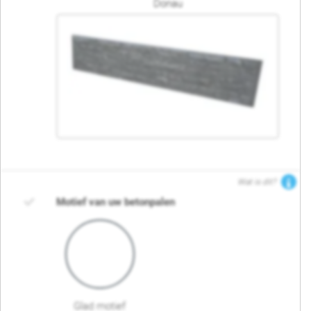
Donau
Wat is dit?
Motief van uw betonpalen
Glad motief