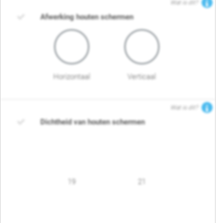
Wat is dit?
Afwerking houten schermen
Horizontaal
Verticaal
Wat is dit?
Dichtheid van houten schermen
19
21