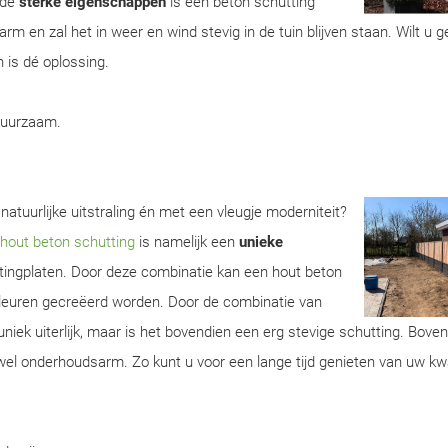
 de
sterke eigenschappen
is een beton schutting
m en zal het in weer en wind stevig in de tuin blijven staan. Wilt u 
 is dé oplossing.
duurzaam.
natuurlijke uitstraling én met een vleugje moderniteit?
hout beton schutting
is namelijk een
unieke
tingplaten. Door deze combinatie kan een hout beton
 kleuren gecreëerd worden. Door de combinatie van
uniek uiterlijk, maar is het bovendien een erg stevige schutting. Bove
wel onderhoudsarm. Zo kunt u voor een lange tijd genieten van uw kwa