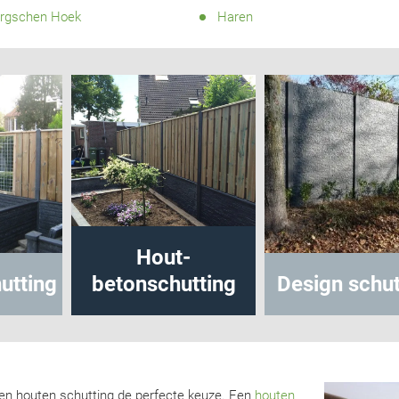
rgschen Hoek
Haren
Hout-
ing
betonschutting
Design schuttin
 een houten schutting de perfecte keuze. Een
houten