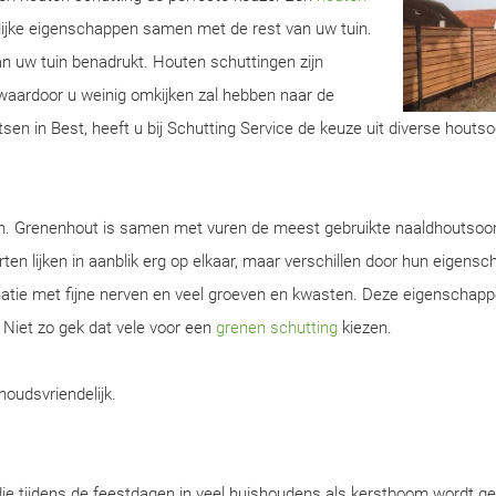
lijke eigenschappen samen met de rest van uw tuin.
van uw tuin benadrukt. Houten schuttingen zijn
aardoor u weinig omkijken zal hebben naar de
sen in Best, heeft u bij Schutting Service de keuze uit diverse houtso
en. Grenenhout is samen met vuren de meest gebruikte naaldhoutsoor
ten lijken in aanblik erg op elkaar, maar verschillen door hun eigens
natie met fijne nerven en veel groeven en kwasten. Deze eigenschap
. Niet zo gek dat vele voor een
grenen schutting
kiezen.
houdsvriendelijk.
ie tijdens de feestdagen in veel huishoudens als kerstboom wordt ge