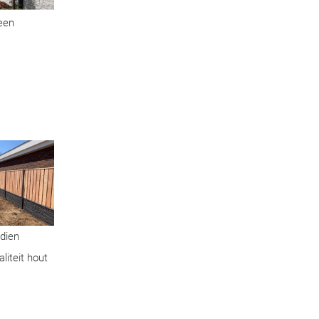
geen
ndien
liteit hout