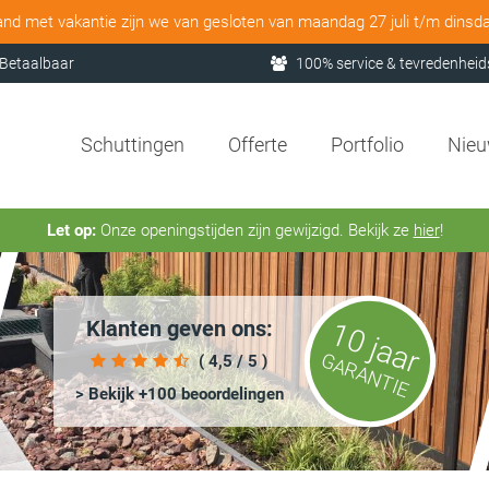
and met vakantie zijn we van gesloten van maandag 27 juli t/m dinsd
Betaalbaar
100% service & tevredenheid
Schuttingen
Offerte
Portfolio
Nie
Let op:
Onze openingstijden zijn gewijzigd. Bekijk ze
hier
!
Klanten geven ons:
10 jaar
GARANTIE
( 4,5 / 5 )
> Bekijk +100 beoordelingen