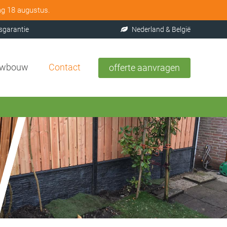
ag 18 augustus.
sgarantie
Nederland & België
uwbouw
Contact
offerte aanvragen