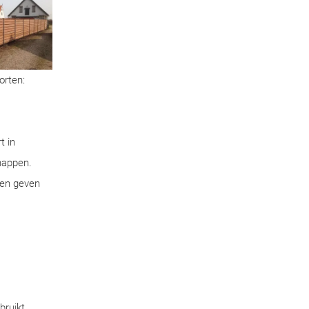
orten:
t in
chappen.
pen geven
bruikt.