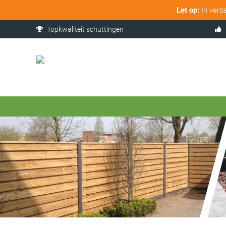
Let op:
In verb
Topkwaliteit schuttingen