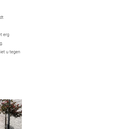
dt
t erg
g.
iet u tegen