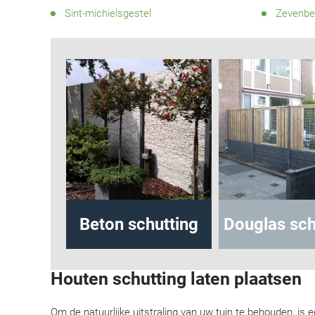
Sint-michielsgestel
Zevenbe
ing
Beton schutting
Douglas schutt
Houten schutting laten plaatsen
Om de natuurlijke uitstraling van uw tuin te behouden, is