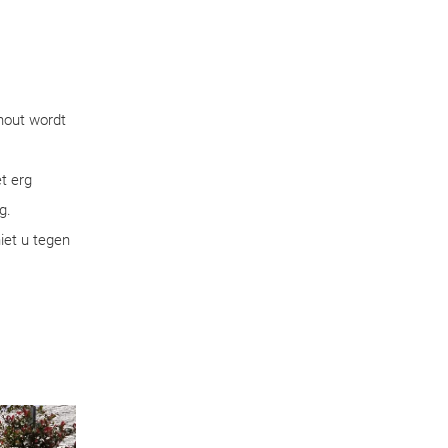
hout wordt
t erg
g.
iet u tegen