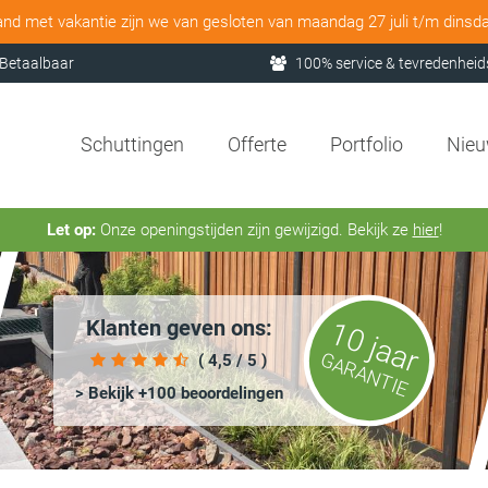
and met vakantie zijn we van gesloten van maandag 27 juli t/m dinsd
Betaalbaar
100% service & tevredenheid
Schuttingen
Offerte
Portfolio
Nie
Let op:
Onze openingstijden zijn gewijzigd. Bekijk ze
hier
!
Klanten geven ons:
10 jaar
GARANTIE
( 4,5 / 5 )
> Bekijk +100 beoordelingen