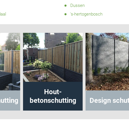
Dussen
aal
's-hertogenbosch
Hout-
tonschutting
Design schutting