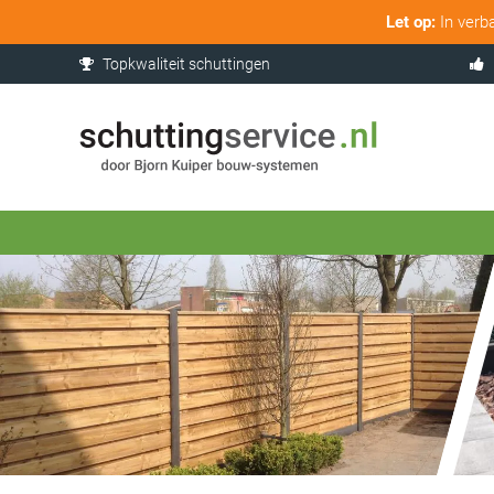
Let op:
In verb
Topkwaliteit schuttingen