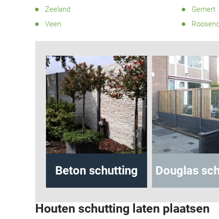
Zeeland
Gemert
Veen
Roosend
eton schutting
Douglas schutting
be
Houten schutting laten plaatsen