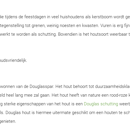
ie tijdens de feestdagen in veel huishoudens als kerstboom wordt ge
n tegenstelling tot grenen, weinig noesten en kwasten. Vuren is erg fijn
werkt te worden als schutting. Bovendien is het houtsoort weerbaar 
oudsvriendelijk.
gewonnen van de Douglasspar. Het hout behoort tot duurzaamheidskla
d heel lang mee zal gaan. Het hout heeft van nature een rood-roze k
rg sterke eigenschappen van het hout is een
Douglas schutting
weerb
s. Douglas hout is hiermee uitermate geschikt om een houten te sch
genieten.