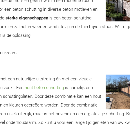
metselde muur en geeft uw tuin een moderne touch.
r een beton schutting in diverse beton motieven en
 de
sterke eigenschappen
is een beton schutting
m en zal het in weer en wind stevig in de tuin blijven staan. Wilt u 
 is dé oplossing.
duurzaam.
et een natuurlijke uitstraling én met een vleugje
 u zoekt. Een
hout beton schutting
is namelijk een
n schuttingplaten. Door deze combinatie kan een hout
ren en kleuren gecreëerd worden. Door de combinatie
een uniek uiterlijk, maar is het bovendien een erg stevige schutting. 
wel onderhoudsarm. Zo kunt u voor een lange tijd genieten van uw kwa