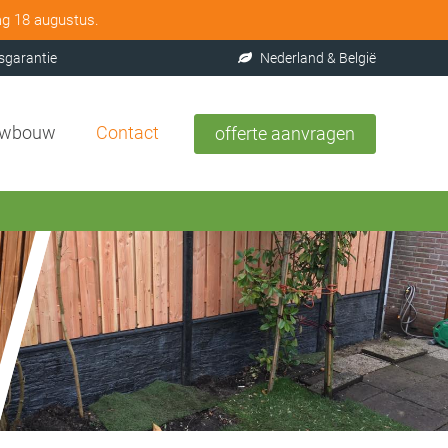
ag 18 augustus.
sgarantie
Nederland & België
uwbouw
Contact
offerte aanvragen