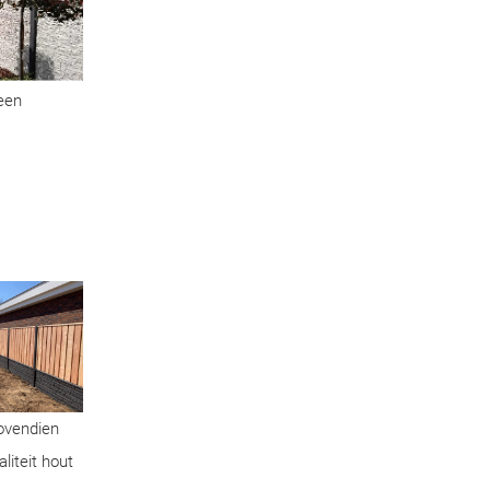
geen
Bovendien
liteit hout