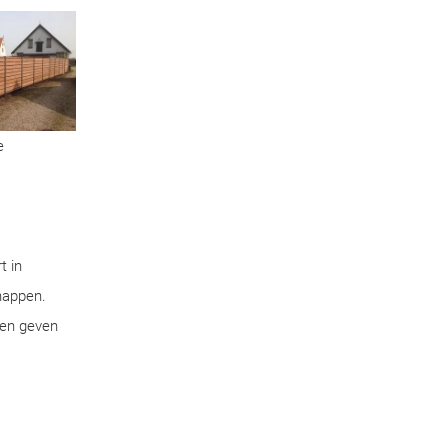
e
t in
chappen.
pen geven