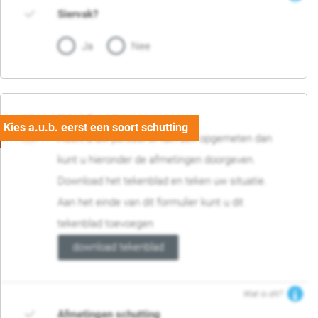
Siervak?
Ja
Nee
04. Afmetingen
Heeft u uw perceel of tuin zelf opgemeten dan
kunt u hieronder de afmetingen doorgeven.
Download het tekenblad en teken uw situatie.
Aan het einde van dit formulier kunt u dit
tekenblad toevoegen
download tekenblad
Wat is dit?
Afmetingen schutting