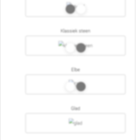
Klassiek steen
Elbe
Glad