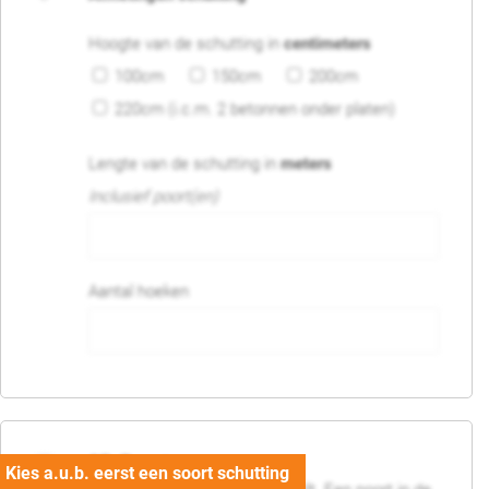
Hoogte van de schutting in
centimeters
100cm
150cm
200cm
220cm (i.c.m. 2 betonnen onder platen)
Lengte van de schutting in
meters
Inclusief poort(en)
Aantal hoeken
05. Poort