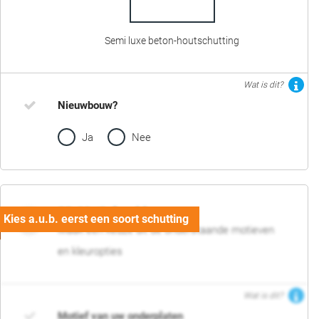
Semi luxe beton-houtschutting
Wat is dit?
Nieuwbouw?
Ja
Nee
02. Motief en kleur
Maak een keuze uit de onderstaande motieven
en kleuropties
Wat is dit?
Motief van uw onderplaten