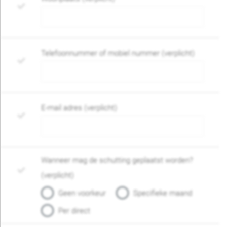
Telefoonnummer of mobiel nummer (verplicht)
E-mail adres (verplicht)
Wanneer mag de schutting geplaatst worden?
(verplicht)
Geen voorkeur
Specifieke maand
Per direct