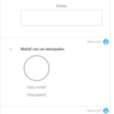
Donau
Wat is dit?
Motief van uw betonpalen
Glad motief
(Standaard)
Wat is dit?