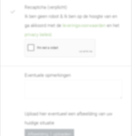
Recaptcha (verplicht)
Ik ben geen robot & Ik ben op de hoogte van en
ga akkoord met de
leveringsvoorwaarden
en het
privacy beleid
.
Eventuele opmerkingen
Upload hier eventueel een afbeelding van uw
huidige situatie
Afbeelding 1 uploaden