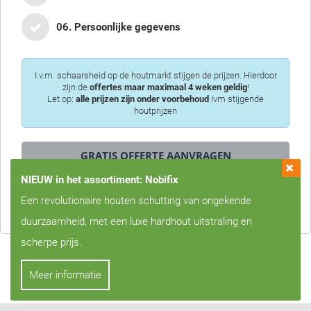
06. Persoonlijke gegevens
I.v.m. schaarsheid op de houtmarkt stijgen de prijzen. Hierdoor
zijn de
offertes maar maximaal 4 weken geldig
!
Let op:
alle prijzen zijn onder voorbehoud
ivm stijgende
houtprijzen
NIEUW in het assortiment: Nobifix
Privacy is voor ons erg belangrijk, we zullen uw gegevens nooit met
Een revolutionaire houten schutting van ongekende
derden delen!
duurzaamheid, met een luxe hardhout uitstraling en
scherpe prijs.
Meer informatie