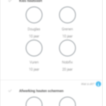
Kies houtsoort
Douglas
Grenen
10 jaar
10 jaar
Vuren
Nobifix
10 jaar
20 jaar
Wat is dit?
Afwerking houten schermen