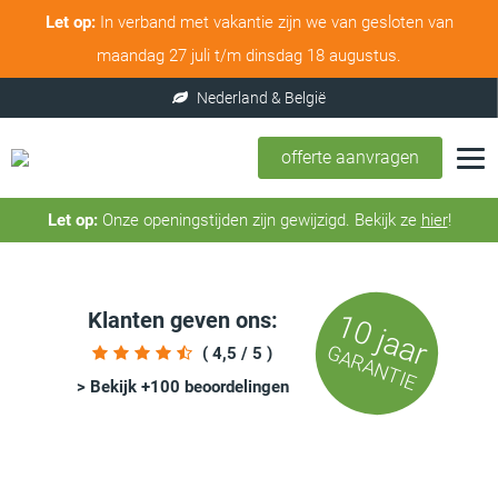
Let op:
In verband met vakantie zijn we van gesloten van
maandag 27 juli t/m dinsdag 18 augustus.
offerte aanvragen
Let op:
Onze openingstijden zijn gewijzigd. Bekijk ze
hier
!
Klanten geven ons:
10 jaar
GARANTIE
( 4,5 / 5 )
> Bekijk +100 beoordelingen