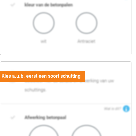
kleur van de betonpalen
wit
Antraciet
03. Detail en afwerking
Selecteer hier de details en afwerking van uw
schuttings.
Wat is dit?
Afwerking betonpaal