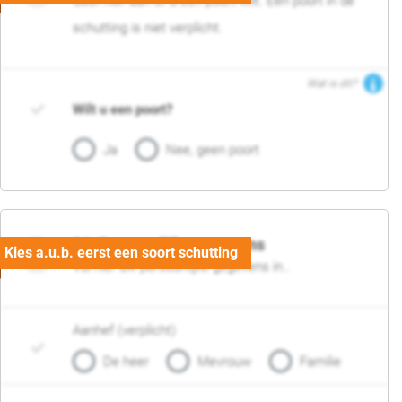
Geef hier aan of u een poort wilt. Een poort in de
schutting is niet verplicht.
Wat is dit?
Wilt u een poort?
Ja
Nee, geen poort
06. Persoonlijke gegevens
Vul hier uw persoonlijke gegevens in..
Aanhef (verplicht)
De heer
Mevrouw
Familie