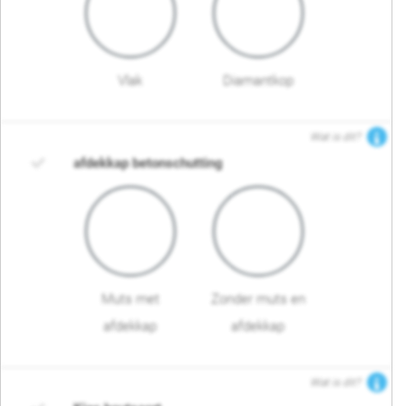
Vlak
Diamantkop
Wat is dit?
afdekkap betonschutting
Muts met
Zonder muts en
afdekkap
afdekkap
Wat is dit?