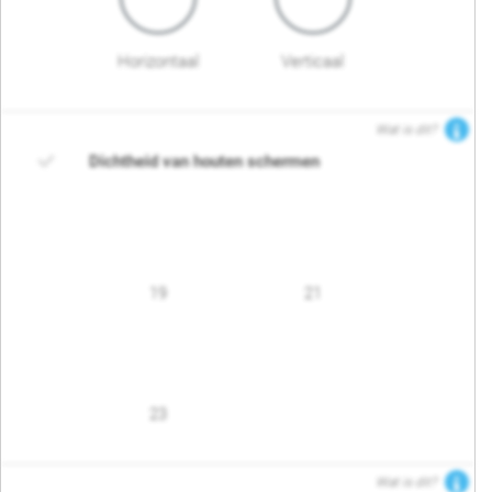
Horizontaal
Verticaal
Wat is dit?
Dichtheid van houten schermen
19
21
23
Wat is dit?