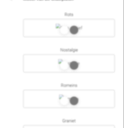
Rots
Nostalgie
Romeins
Graniet