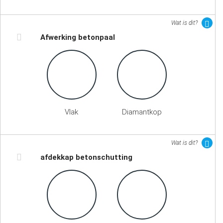
Wat is dit?
Afwerking betonpaal
Vlak
Diamantkop
Wat is dit?
afdekkap betonschutting