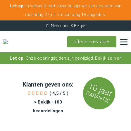
Let op:
In verband met vakantie zijn we van gesloten van
maandag 27 juli t/m dinsdag 18 augustus.
offerte aanvragen
Let op:
Onze openingstijden zijn gewijzigd. Bekijk ze
hier
!
Klanten geven ons:
10 jaar
GARANTIE
( 4,5 / 5 )
> Bekijk +100
beoordelingen