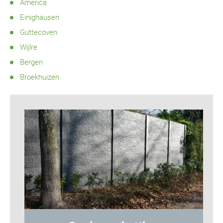
America
Einighausen
Guttecoven
Wijlre
Bergen
Broekhuizen