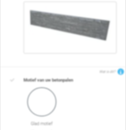
Wat is dit?
Motief van uw betonpalen
Glad motief