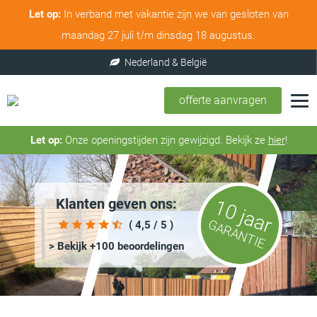
Let op:
In verband met vakantie zijn we van gesloten van
maandag 27 juli t/m dinsdag 18 augustus.
100% service & tevredenheidsgarantie
offerte aanvragen
Let op:
Onze openingstijden zijn gewijzigd. Bekijk ze
hier
!
Klanten geven ons:
10 jaar
GARANTIE
( 4,5 / 5 )
> Bekijk +100 beoordelingen