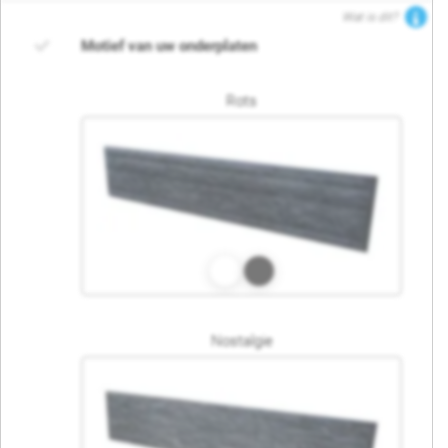
Wat is dit?
Motief van uw onderplaten
Rots
Nostalgie