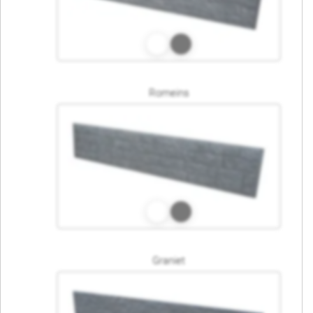
Romeins
Graniet