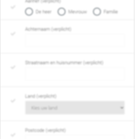
Aanhef (verplicht)
De heer
Mevrouw
Familie
Achternaam (verplicht)
Straatnaam en huisnummer (verplicht)
Land (verplicht)
Postcode (verplicht)