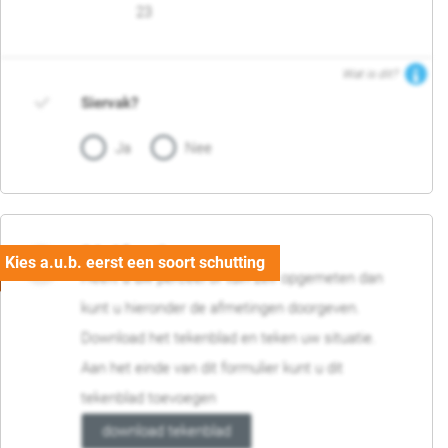
23
Wat is dit?
Siervak?
Ja
Nee
04. Afmetingen
Heeft u uw perceel of tuin zelf opgemeten dan
kunt u hieronder de afmetingen doorgeven.
Download het tekenblad en teken uw situatie.
Aan het einde van dit formulier kunt u dit
tekenblad toevoegen
download tekenblad