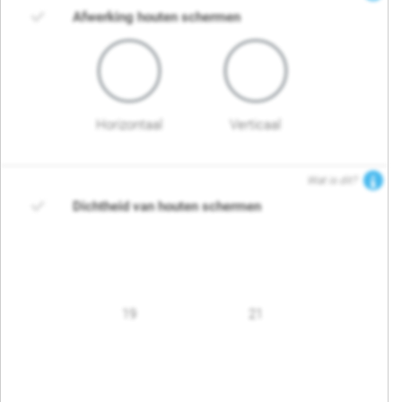
Afwerking houten schermen
Horizontaal
Verticaal
Wat is dit?
Dichtheid van houten schermen
19
21