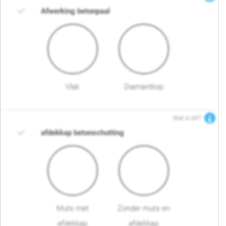
Afwerking betonpaal
Vlak
Diamantkop
Wat is dit?
afdekkap betonschutting
Muts met
Zonder muts en
afdekkap
afdekkap