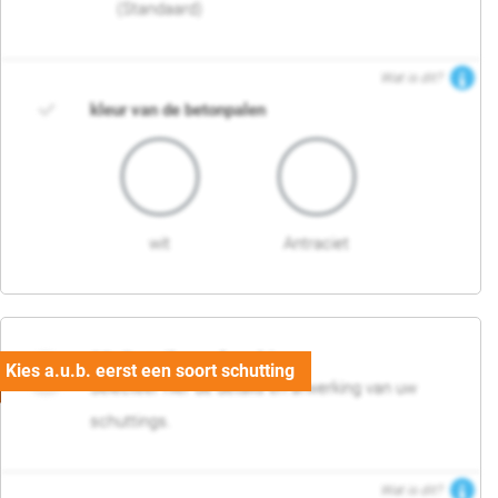
(Standaard)
Wat is dit?
kleur van de betonpalen
wit
Antraciet
03. Detail en afwerking
Selecteer hier de details en afwerking van uw
schuttings.
Wat is dit?