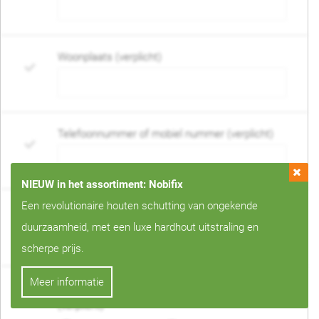
Woonplaats (verplicht)
Telefoonnummer of mobiel nummer (verplicht)
NIEUW in het assortiment: Nobifix
Een revolutionaire houten schutting van ongekende
E-mail adres (verplicht)
duurzaamheid, met een luxe hardhout uitstraling en
scherpe prijs.
Meer informatie
Wanneer mag de schutting geplaatst worden?
(verplicht)