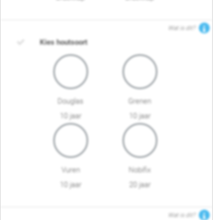
Wat is dit?
Kies houtsoort
Douglas
Grenen
10 jaar
10 jaar
Vuren
Nobifix
10 jaar
20 jaar
Wat is dit?