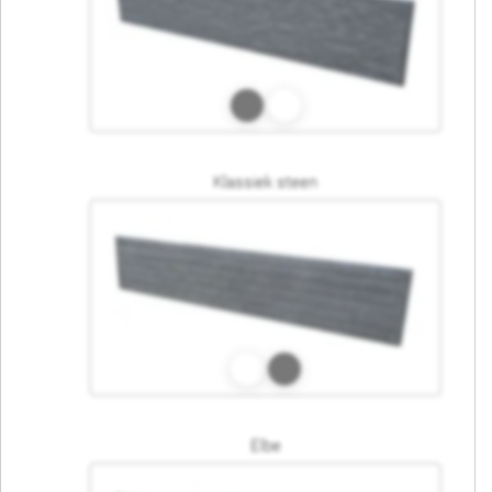
Klassiek steen
Elbe