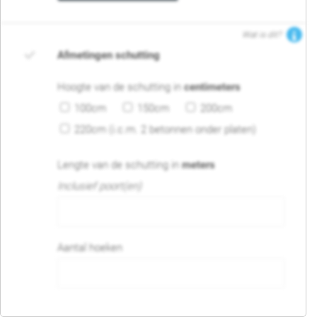
Wat is dit?
Afmetingen schutting
Hoogte van de schutting in
centimeters
100cm
150cm
200cm
220cm (i.c.m. 2 betonnen onder platen)
Lengte van de schutting in
meters
Inclusief poort(en)
Aantal hoeken