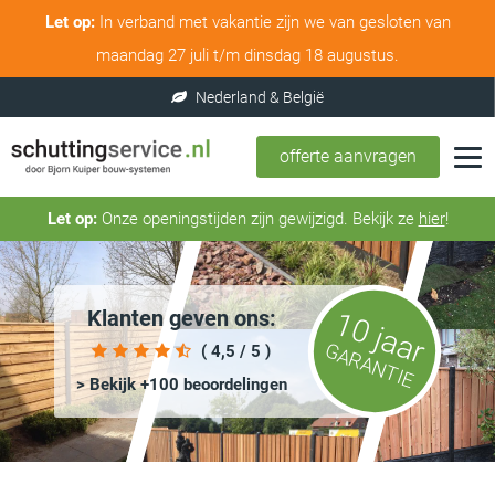
Let op:
In verband met vakantie zijn we van gesloten van
maandag 27 juli t/m dinsdag 18 augustus.
offerte aanvragen
Let op:
Onze openingstijden zijn gewijzigd. Bekijk ze
hier
!
Klanten geven ons:
10 jaar
GARANTIE
( 4,5 / 5 )
> Bekijk +100 beoordelingen