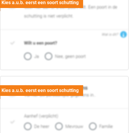
Geef hier aan of u een poort wilt. Een poort in de
schutting is niet verplicht.
Wat is dit?
Wilt u een poort?
Ja
Nee, geen poort
06. Persoonlijke gegevens
Vul hier uw persoonlijke gegevens in..
Aanhef (verplicht)
De heer
Mevrouw
Familie