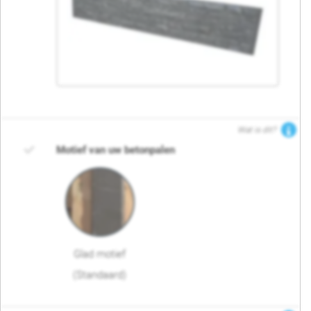
Wat is dit?
Motief van uw betonpalen
Glad motief
(Standaard)