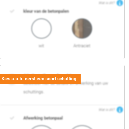
Wat is dit?
kleur van de betonpalen
wit
Antraciet
03. Detail en afwerking
Selecteer hier de details en afwerking van uw
schuttings.
Wat is dit?
Afwerking betonpaal