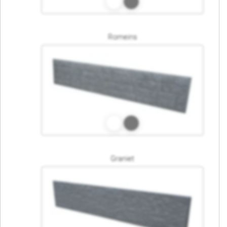
Romeins
Graniet