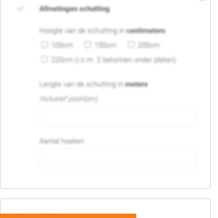
Afmetingen schutting
Hoogte van de schutting in
centimeters
100cm
150cm
200cm
220cm (i.c.m. 2 betonnen onder platen)
Lengte van de schutting in
meters
Inclusief poort(en)
Aantal hoeken
05. Poort