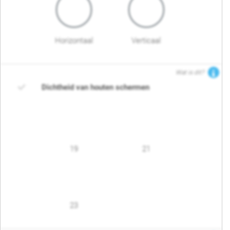
Horizontaal
Verticaal
Wat is dit?
Dichtheid van houten schermen
19
21
23