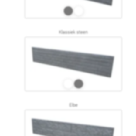
Klassiek steen
Elbe