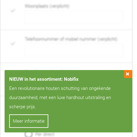
Woonplaats (verplicht)
Telefoonnummer of mobiel nummer (verplicht)
E-mail adres (verplicht)
NIEUW in het assortiment: Nobifix
Een revolutionaire houten schutting van ongekende
duurzaamheid, met een luxe hardhout uitstraling en
Wanneer mag de schutting geplaatst worden?
scherpe prijs.
(verplicht)
Meer informatie
Geen voorkeur
Specifieke maand
Per direct