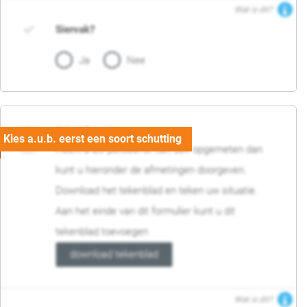
Wat is dit?
Siervak?
Ja
Nee
04. Afmetingen
Heeft u uw perceel of tuin zelf opgemeten dan
kunt u hieronder de afmetingen doorgeven.
Download het tekenblad en teken uw situatie.
Aan het einde van dit formulier kunt u dit
tekenblad toevoegen
download tekenblad
Wat is dit?