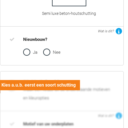
Semi luxe beton-houtschutting
Wat is dit?
Nieuwbouw?
Ja
Nee
02. Motief en kleur
Maak een keuze uit de onderstaande motieven
en kleuropties
Wat is dit?
Motief van uw onderplaten