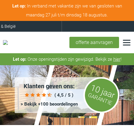
Let op:
In verband met vakantie zijn we van gesloten van
maandag 27 juli t/m dinsdag 18 augustus.
offerte aanvragen
Let op:
Onze openingstijden zijn gewijzigd. Bekijk ze
hier
!
Klanten geven ons:
10 jaar
GARANTIE
( 4,5 / 5 )
> Bekijk +100 beoordelingen