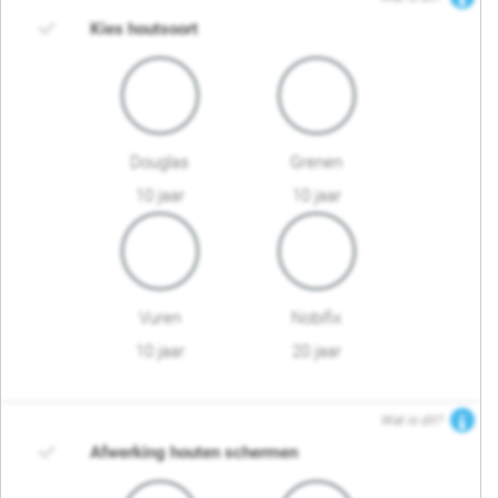
Kies houtsoort
Douglas
Grenen
10 jaar
10 jaar
Vuren
Nobifix
10 jaar
20 jaar
Wat is dit?
Afwerking houten schermen