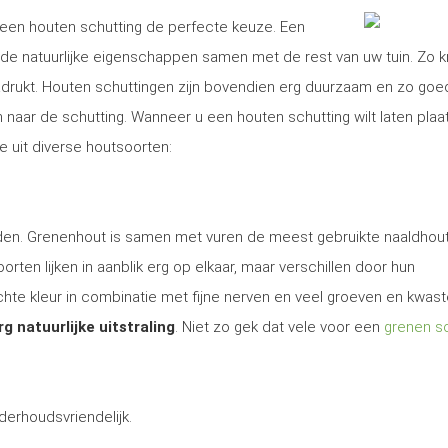
is een houten schutting de perfecte keuze. Een
e natuurlijke eigenschappen samen met de rest van uw tuin. Zo kr
nadrukt. Houten schuttingen zijn bovendien erg duurzaam en zo goe
aar de schutting. Wanneer u een houten schutting wilt laten plaa
ze uit diverse houtsoorten:
 den. Grenenhout is samen met vuren de meest gebruikte naaldhout
rten lijken in aanblik erg op elkaar, maar verschillen door hun
te kleur in combinatie met fijne nerven en veel groeven en kwas
rg natuurlijke uitstraling
. Niet zo gek dat vele voor een
grenen sc
derhoudsvriendelijk.