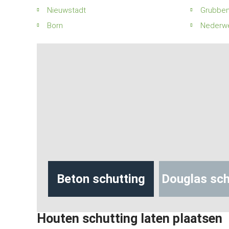
Nieuwstadt
Grubben
Born
Nederw
hutting
Beton schutting
Douglas sch
Houten schutting laten plaatsen