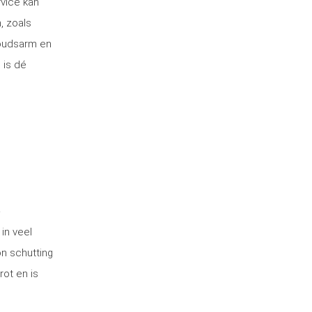
rvice kan
, zoals
houdsarm en
 is dé
e
in veel
on schutting
rot en is