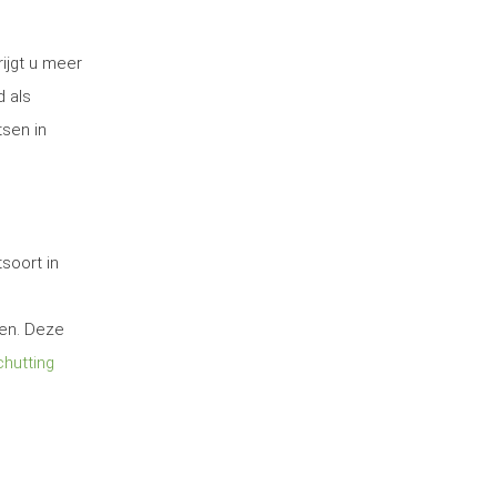
ijgt u meer
d als
tsen in
soort in
ten. Deze
hutting