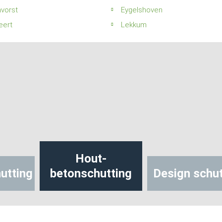
vorst
Eygelshoven
eert
Lekkum
Hout-
utting
betonschutting
Design schut