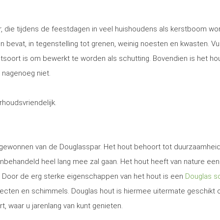
, die tijdens de feestdagen in veel huishoudens als kerstboom wo
 en bevat, in tegenstelling tot grenen, weinig noesten en kwasten. Vu
utsoort is om bewerkt te worden als schutting. Bovendien is het ho
 nagenoeg niet.
erhoudsvriendelijk.
t gewonnen van de Douglasspar. Het hout behoort tot duurzaamhei
nbehandeld heel lang mee zal gaan. Het hout heeft van nature een
. Door de erg sterke eigenschappen van het hout is een
Douglas sc
secten en schimmels. Douglas hout is hiermee uitermate geschikt
rt, waar u jarenlang van kunt genieten.