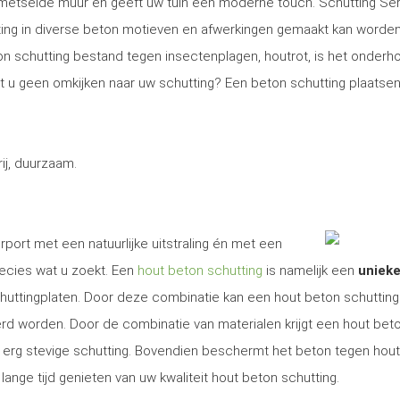
gemetselde muur en geeft uw tuin een moderne touch. Schutting Se
ng in diverse beton motieven en afwerkingen gemaakt kan worden
on schutting bestand tegen insectenplagen, houtrot, is het onder
Wilt u geen omkijken naar uw schutting? Een beton schutting plaatsen
j, duurzaam.
irport met een natuurlijke uitstraling én met een
recies wat u zoekt. Een
hout beton schutting
is namelijk een
uniek
uttingplaten. Door deze combinatie kan een hout beton schutting 
erd worden. Door de combinatie van materialen krijgt een hout bet
en erg stevige schutting. Bovendien beschermt het beton tegen hout
ange tijd genieten van uw kwaliteit hout beton schutting.