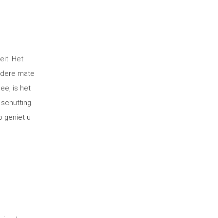
eit. Het
ndere mate
ee, is het
 schutting.
o geniet u