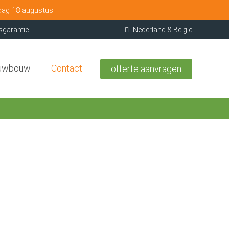
dag 18 augustus.
sgarantie
Nederland & België
uwbouw
Contact
offerte aanvragen