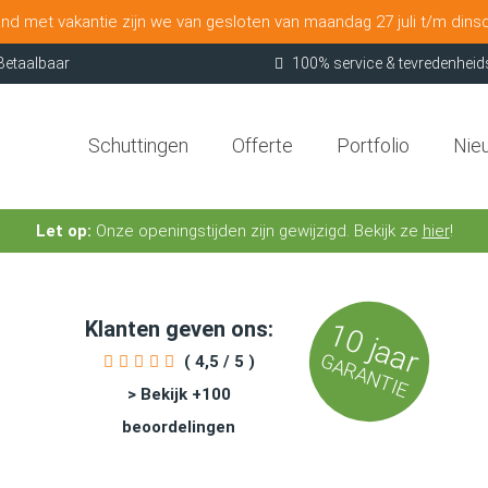
nd met vakantie zijn we van gesloten van maandag 27 juli t/m dins
Betaalbaar
100% service & tevredenheid
Schuttingen
Offerte
Portfolio
Nie
Let op:
Onze openingstijden zijn gewijzigd. Bekijk ze
hier
!
Klanten geven ons:
10 jaar
GARANTIE
( 4,5 / 5 )
> Bekijk +100
beoordelingen