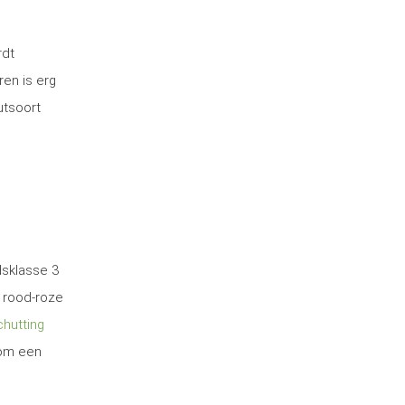
rdt
ren is erg
utsoort
dsklasse 3
 rood-roze
hutting
 om een