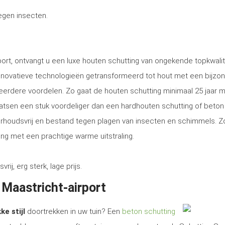
tegen insecten.
port, ontvangt u een luxe houten schutting van ongekende topkwalit
nnovatieve technologieën getransformeerd tot hout met een bijzo
eerdere voordelen. Zo gaat de houten schutting minimaal 25 jaar m
plaatsen een stuk voordeliger dan een hardhouten schutting of beton
erhoudsvrij en bestand tegen plagen van insecten en schimmels. Z
ng met een prachtige warme uitstraling.
, erg sterk, lage prijs.
 Maastricht-airport
ke stijl
doortrekken in uw tuin? Een
beton schutting