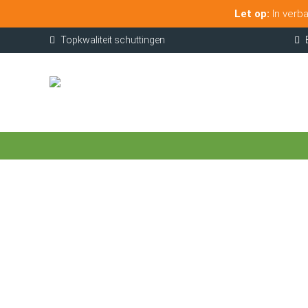
Let op:
In verba
Topkwaliteit schuttingen