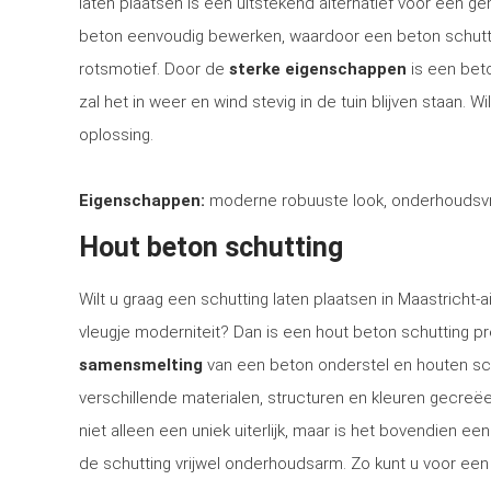
laten plaatsen is een uitstekend alternatief voor een 
beton eenvoudig bewerken, waardoor een beton schutti
rotsmotief. Door de
sterke eigenschappen
is een bet
zal het in weer en wind stevig in de tuin blijven staan. 
oplossing.
Eigenschappen:
moderne robuuste look, onderhoudsvri
Hout beton schutting
Wilt u graag een schutting laten plaatsen in Maastricht-a
vleugje moderniteit? Dan is een hout beton schutting p
samensmelting
van een beton onderstel en houten sch
verschillende materialen, structuren en kleuren gecreë
niet alleen een uniek uiterlijk, maar is het bovendien e
de schutting vrijwel onderhoudsarm. Zo kunt u voor een l