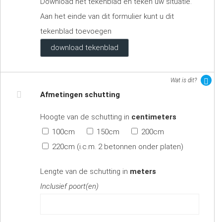
Download het tekenblad en teken uw situatie.
Aan het einde van dit formulier kunt u dit
tekenblad toevoegen
download tekenblad
Wat is dit?
Afmetingen schutting
Hoogte van de schutting in
centimeters
100cm
150cm
200cm
220cm (i.c.m. 2 betonnen onder platen)
Lengte van de schutting in
meters
Inclusief poort(en)