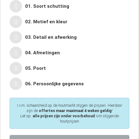
01. Soort schutting
02. Motief en kleur
03. Detail en afwerking
04. Afmetingen
05. Poort
06. Persoonlijke gegevens
I.v.m. schaarsheid op de houtmarkt stijgen de prijzen. Hierdoor
zijn de
offertes maar maximaal 4 weken geldig
!
Let op:
alle prijzen zijn onder voorbehoud
ivm stijgende
houtprijzen