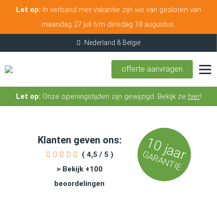
Let op:
In verband met vakantie zijn we van gesloten van
maandag 27 juli t/m dinsdag 18 augustus.
offerte aanvragen
Let op:
Onze openingstijden zijn gewijzigd. Bekijk ze
hier
!
Klanten geven ons:
10 jaar
GARANTIE
( 4,5 / 5 )
> Bekijk +100
beoordelingen