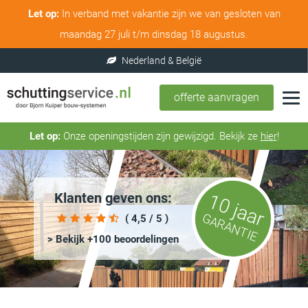
Let op:
In verband met vakantie zijn we van gesloten van
maandag 27 juli t/m dinsdag 18 augustus.
offerte aanvragen
Let op:
Onze openingstijden zijn gewijzigd. Bekijk ze
hier
!
Klanten geven ons:
10 jaar
GARANTIE
( 4,5 / 5 )
> Bekijk +100 beoordelingen