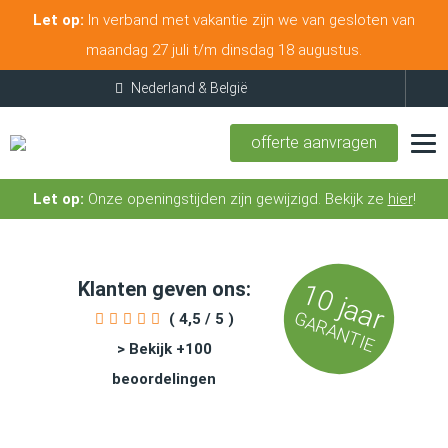
Let op:
In verband met vakantie zijn we van gesloten van
maandag 27 juli t/m dinsdag 18 augustus.
offerte aanvragen
Let op:
Onze openingstijden zijn gewijzigd. Bekijk ze
hier
!
Klanten geven ons:
10 jaar
GARANTIE
( 4,5 / 5 )
> Bekijk +100
beoordelingen