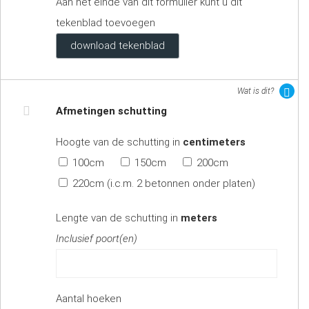
Aan het einde van dit formulier kunt u dit
tekenblad toevoegen
download tekenblad
Wat is dit?
Afmetingen schutting
Hoogte van de schutting in
centimeters
100cm
150cm
200cm
220cm (i.c.m. 2 betonnen onder platen)
Lengte van de schutting in
meters
Inclusief poort(en)
Aantal hoeken