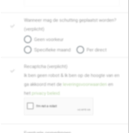
Wanneer mag de schutting geplaatst worden?
(verplicht)
Geen voorkeur
Specifieke maand
Per direct
Recaptcha (verplicht)
Ik ben geen robot & Ik ben op de hoogte van en
ga akkoord met de
leveringsvoorwaarden
en
het
privacy beleid
.