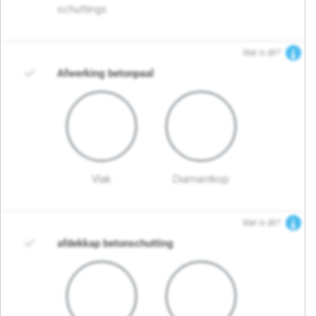
schuttings.
Wat is dit?
Afwerking betonpaal
Vlak
Diamantkop
Wat is dit?
afdekkap betonschutting