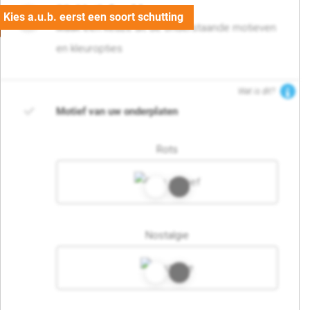
02. Motief en kleur
Maak een keuze uit de onderstaande motieven
en kleuropties
Wat is dit?
Motief van uw onderplaten
Rots
Nostalgie