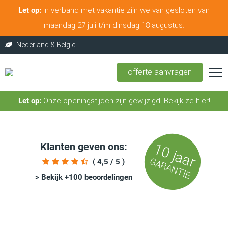
Let op:
In verband met vakantie zijn we van gesloten van
maandag 27 juli t/m dinsdag 18 augustus.
offerte aanvragen
Let op:
Onze openingstijden zijn gewijzigd. Bekijk ze
hier
!
Klanten geven ons:
10 jaar
GARANTIE
( 4,5 / 5 )
> Bekijk +100 beoordelingen