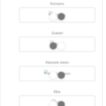
Romeins
Graniet
Klassiek steen
Elbe