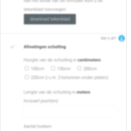
Aan het einde van dit formulier kunt u dit
tekenblad toevoegen
download tekenblad
Wat is dit?
Afmetingen schutting
Hoogte van de schutting in
centimeters
100cm
150cm
200cm
220cm (i.c.m. 2 betonnen onder platen)
Lengte van de schutting in
meters
Inclusief poort(en)
Aantal hoeken