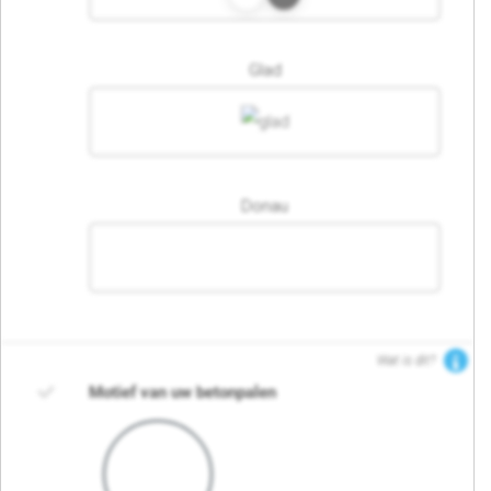
Glad
Donau
Wat is dit?
Motief van uw betonpalen