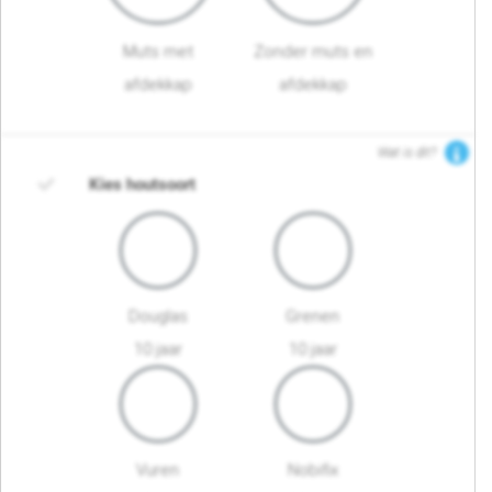
Muts met
Zonder muts en
afdekkap
afdekkap
Wat is dit?
Kies houtsoort
Douglas
Grenen
10 jaar
10 jaar
Vuren
Nobifix