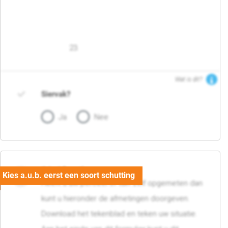
23
Wat is dit?
Siervak?
Ja
Nee
04. Afmetingen
Heeft u uw perceel of tuin zelf opgemeten dan
kunt u hieronder de afmetingen doorgeven.
Download het tekenblad en teken uw situatie.