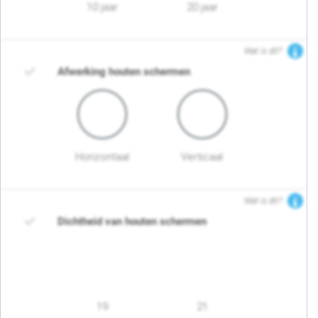
10 jaar
20 jaar
Wat is dit?
Afwerking houten schermen
Horizontaal
Verticaal
Wat is dit?
Dichtheid van houten schermen
19
21