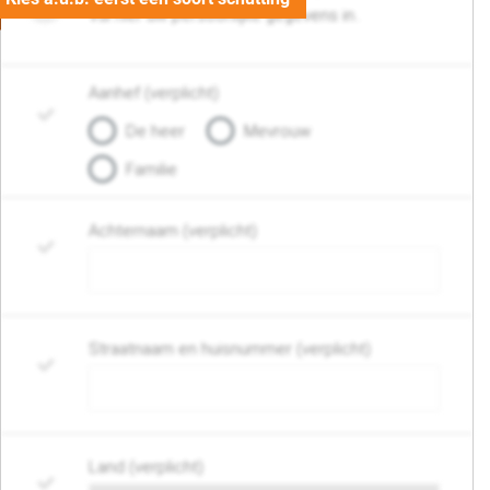
Vul hier uw persoonlijke gegevens in..
Aanhef (verplicht)
De heer
Mevrouw
Familie
Achternaam (verplicht)
Straatnaam en huisnummer (verplicht)
Land (verplicht)