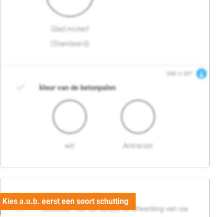
Glad motief
(Standaard)
Wat is dit?
kleur van de betonpalen
wit
Antraciet
03. Detail en afwerking
Selecteer hier de details en afwerking van uw