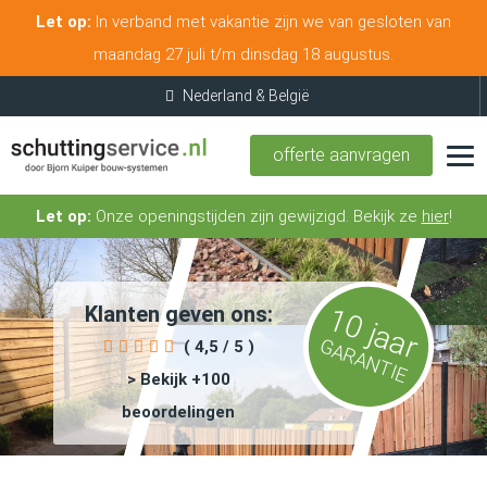
Let op:
In verband met vakantie zijn we van gesloten van
maandag 27 juli t/m dinsdag 18 augustus.
offerte aanvragen
Let op:
Onze openingstijden zijn gewijzigd. Bekijk ze
hier
!
Klanten geven ons:
10 jaar
GARANTIE
( 4,5 / 5 )
> Bekijk +100
beoordelingen