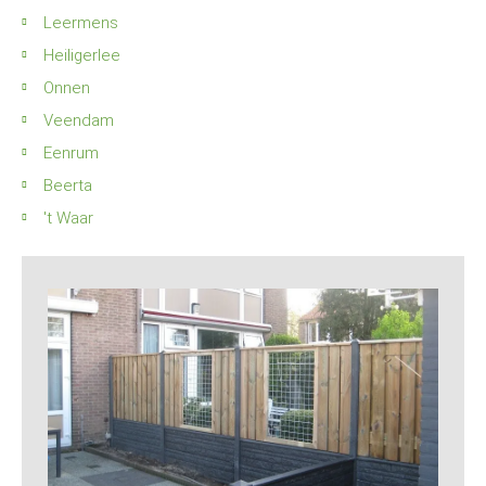
Leermens
Heiligerlee
Onnen
Veendam
Eenrum
Beerta
't Waar