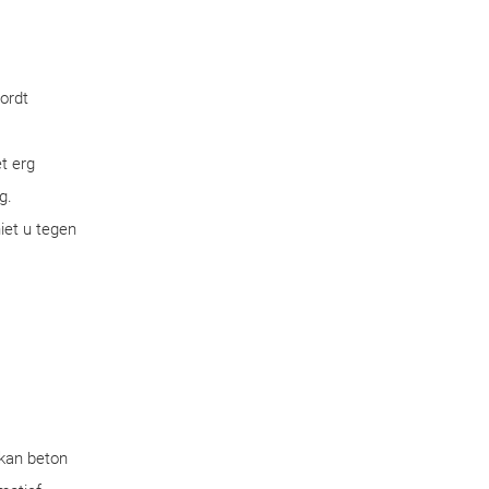
ordt
t erg
g.
iet u tegen
 kan beton