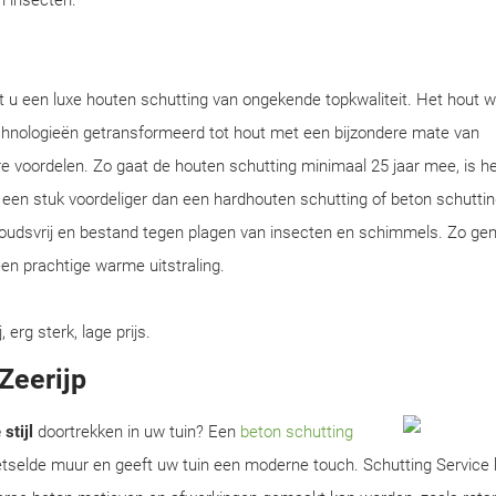
en insecten.
gt u een luxe houten schutting van ongekende topkwaliteit. Het hout w
chnologieën getransformeerd tot hout met een bijzondere mate van
e voordelen. Zo gaat de houten schutting minimaal 25 jaar mee, is he
en een stuk voordeliger dan een hardhouten schutting of beton schuttin
houdsvrij en bestand tegen plagen van insecten en schimmels. Zo gen
en prachtige warme uitstraling.
rg sterk, lage prijs.
 Zeerijp
stijl
doortrekken in uw tuin? Een
beton schutting
metselde muur en geeft uw tuin een moderne touch. Schutting Service