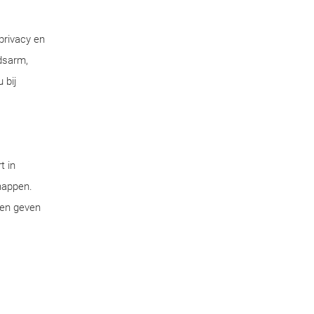
privacy en
dsarm,
 bij
t in
chappen.
pen geven