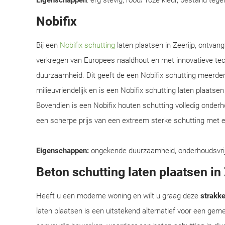
Eigenschappen
: erg stevig, rood/ roze kleur, bestand teg
Nobifix
Bij een
Nobifix schutting
laten plaatsen in Zeerijp, ontvan
verkregen van Europees naaldhout en met innovatieve te
duurzaamheid. Dit geeft de een Nobifix schutting meerder
milieuvriendelijk en is een Nobifix schutting laten plaats
Bovendien is een Nobifix houten schutting volledig onder
een scherpe prijs van een extreem sterke schutting met e
Eigenschappen:
ongekende duurzaamheid, onderhoudsvrij, e
Beton schutting laten plaatsen in
Heeft u een moderne woning en wilt u graag deze
strakke 
laten plaatsen is een uitstekend alternatief voor een ge