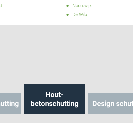
d
Noordwijk
De Wilp
Hout-
utting
betonschutting
Design schut