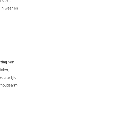
motief.
 in weer en
ting
van
ialen,
uiterlijk,
erhoudsarm.