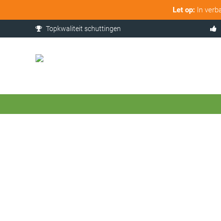
Let op:
In verb
Topkwaliteit schuttingen