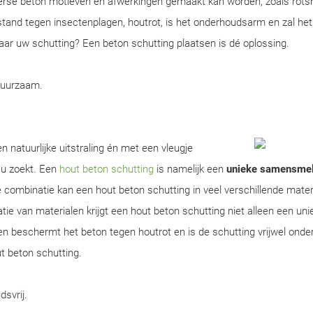
erse beton motieven en afwerkingen gemaakt kan worden, zoals rots
tand tegen insectenplagen, houtrot, is het onderhoudsarm en zal het
 naar uw schutting? Een beton schutting plaatsen is dé oplossing.
duurzaam.
n natuurlijke uitstraling én met een vleugje
 u zoekt. Een
hout beton schutting
is namelijk een
unieke samensmel
 combinatie kan een hout beton schutting in veel verschillende mater
 van materialen krijgt een hout beton schutting niet alleen een uniek 
en beschermt het beton tegen houtrot en is de schutting vrijwel ond
ut beton schutting.
dsvrij.