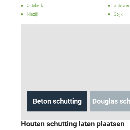
Oldekerk
Stitswer
Niezijl
Spijk
hutting
Beton schutting
Douglas sch
Houten schutting laten plaatsen