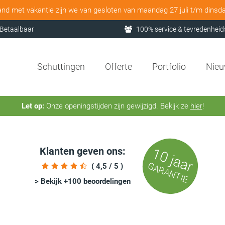
and met vakantie zijn we van gesloten van maandag 27 juli t/m dinsd
Betaalbaar
100% service & tevredenheid
Schuttingen
Offerte
Portfolio
Nie
Let op:
Onze openingstijden zijn gewijzigd. Bekijk ze
hier
!
Klanten geven ons:
10 jaar
GARANTIE
( 4,5 / 5 )
> Bekijk +100 beoordelingen