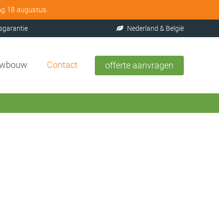
ag 18 augustus.
sgarantie
Nederland & België
uwbouw
Contact
offerte aanvragen