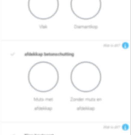
Vlak
Diamantkop
Wat is dit?
afdekkap betonschutting
Muts met
Zonder muts en
afdekkap
afdekkap
Wat is dit?