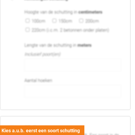
Hoogte van de schutting in
centimeters
100cm
150cm
200cm
220cm (i.c.m. 2 betonnen onder platen)
Lengte van de schutting in
meters
Inclusief poort(en)
Aantal hoeken
05. Poort