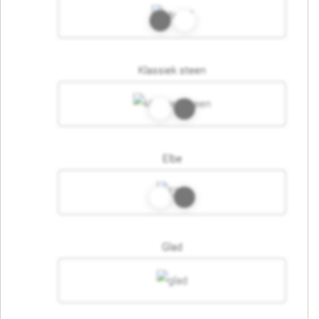
Klassiek steen
Elbe
Glad