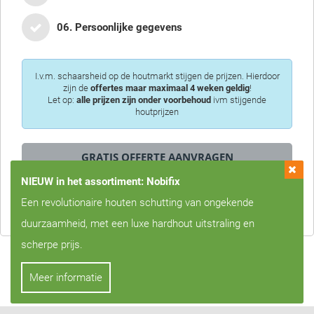
06. Persoonlijke gegevens
I.v.m. schaarsheid op de houtmarkt stijgen de prijzen. Hierdoor
zijn de
offertes maar maximaal 4 weken geldig
!
Let op:
alle prijzen zijn onder voorbehoud
ivm stijgende
houtprijzen
NIEUW in het assortiment: Nobifix
Privacy is voor ons erg belangrijk, we zullen uw gegevens nooit met
Een revolutionaire houten schutting van ongekende
derden delen!
duurzaamheid, met een luxe hardhout uitstraling en
scherpe prijs.
Meer informatie