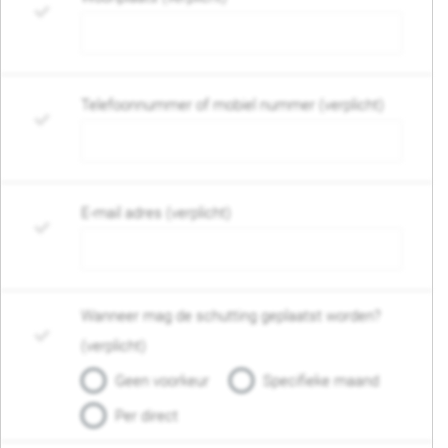
Telefoonnummer of mobiel nummer (verplicht)
E-mail adres (verplicht)
Wanneer mag de schutting geplaatst worden?
(verplicht)
Geen voorkeur
Specifieke maand
Per direct