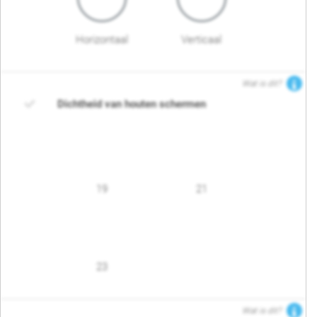
Horizontaal
Verticaal
Wat is dit?
Dichtheid van houten schermen
19
21
23
Wat is dit?