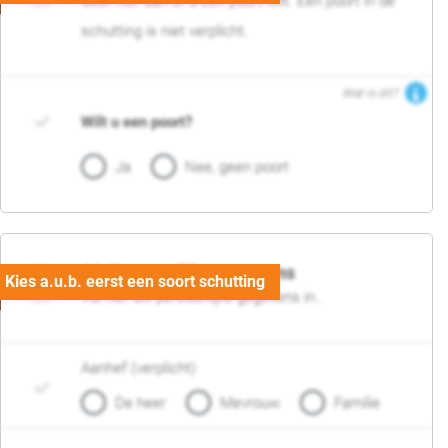
Geef hier aan of u een poort wilt. Een poort in de
schutting is niet verplicht.
Wat is dit?
Wilt u een poort?
Ja
Nee, geen poort
06. Persoonlijke gegevens
Vul hier uw persoonlijke gegevens in..
Aanhef (verplicht)
De heer
Mevrouw
Familie