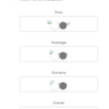
Rots
Nostalgie
Romeins
Graniet