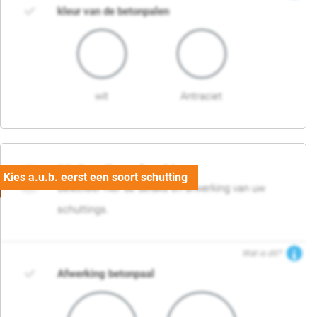
kleur van de betonpalen
wit
Antraciet
03. Detail en afwerking
Selecteer hier de details en afwerking van uw
schuttings.
Wat is dit?
Afwerking betonpaal