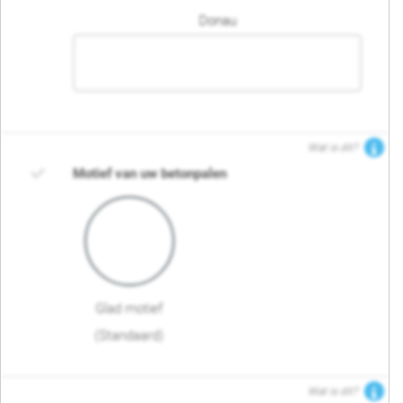
Donau
Wat is dit?
Motief van uw betonpalen
Glad motief
(Standaard)
Wat is dit?