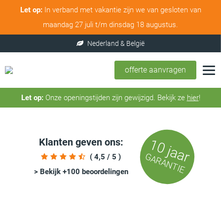
Let op:
In verband met vakantie zijn we van gesloten van
maandag 27 juli t/m dinsdag 18 augustus.
offerte aanvragen
Let op:
Onze openingstijden zijn gewijzigd. Bekijk ze
hier
!
Klanten geven ons:
10 jaar
GARANTIE
( 4,5 / 5 )
> Bekijk +100 beoordelingen