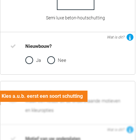
Semi luxe beton-houtschutting
Wat is dit?
Nieuwbouw?
Ja
Nee
02. Motief en kleur
Maak een keuze uit de onderstaande motieven
en kleuropties
Wat is dit?
Motief van uw onderplaten