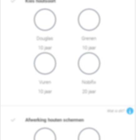
Kies houtsoort
Douglas
Grenen
10 jaar
10 jaar
Vuren
Nobifix
10 jaar
20 jaar
Wat is dit?
Afwerking houten schermen