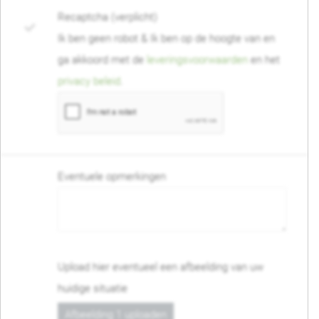
Recaptcha (verplicht)
Ik ben geen robot & Ik ben op de hoogte van en
ga akkoord met de
leveringsvoorwaarden
en het
privacy beleid
.
Eventuele opmerkingen
Upload hier eventueel een afbeelding van uw
huidige situatie
Afbeelding 1 uploaden