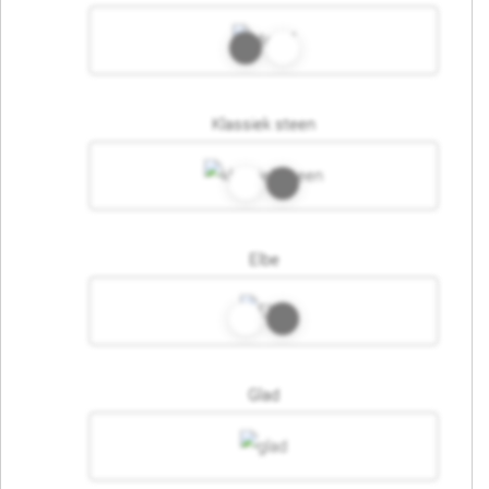
Klassiek steen
Elbe
Glad