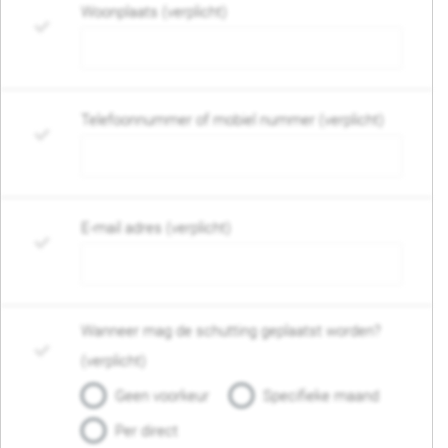
Woonplaats (verplicht)
Telefoonnummer of mobiel nummer (verplicht)
E-mail adres (verplicht)
Wanneer mag de schutting geplaatst worden?
(verplicht)
Geen voorkeur
Specifieke maand
Per direct