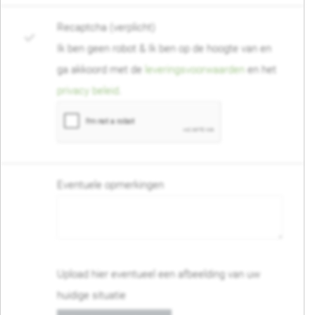
Recaptcha (verplicht)
Ik ben geen robot & Ik ben op de hoogte van en
ga akkoord met de
leveringsvoorwaarden
en het
privacy beleid
.
Eventuele opmerkingen
Upload hier eventueel een afbeelding van uw
huidige situatie