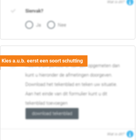
Wat is dit?
Siervak?
Ja
Nee
04. Afmetingen
Heeft u uw perceel of tuin zelf opgemeten dan
kunt u hieronder de afmetingen doorgeven.
Download het tekenblad en teken uw situatie.
Aan het einde van dit formulier kunt u dit
tekenblad toevoegen
download tekenblad
Wat is dit?