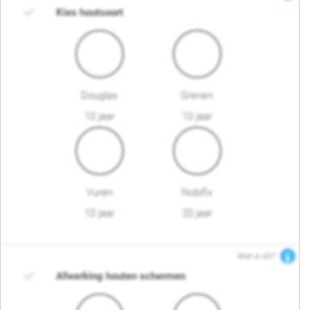
Kies houtsoort
Douglas
Grenen
10 jaar
10 jaar
Vuren
Nobifix
10 jaar
20 jaar
Wat is dit?
Afwerking houten schermen