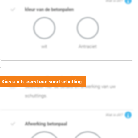
Wat is dit?
kleur van de betonpalen
wit
Antraciet
03. Detail en afwerking
Selecteer hier de details en afwerking van uw
schuttings.
Wat is dit?
Afwerking betonpaal