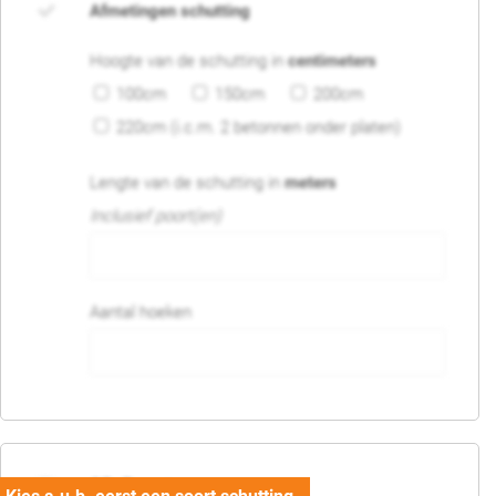
Afmetingen schutting
Hoogte van de schutting in
centimeters
100cm
150cm
200cm
220cm (i.c.m. 2 betonnen onder platen)
Lengte van de schutting in
meters
Inclusief poort(en)
Aantal hoeken
05. Poort