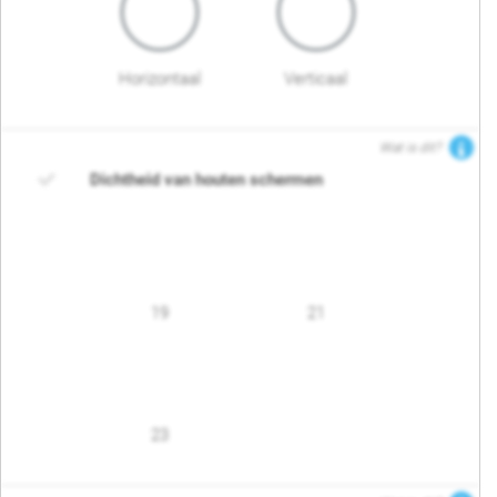
Horizontaal
Verticaal
Wat is dit?
Dichtheid van houten schermen
19
21
23