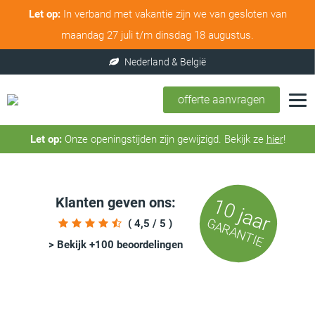
Let op:
In verband met vakantie zijn we van gesloten van
maandag 27 juli t/m dinsdag 18 augustus.
offerte aanvragen
Let op:
Onze openingstijden zijn gewijzigd. Bekijk ze
hier
!
Klanten geven ons:
10 jaar
GARANTIE
( 4,5 / 5 )
> Bekijk +100 beoordelingen