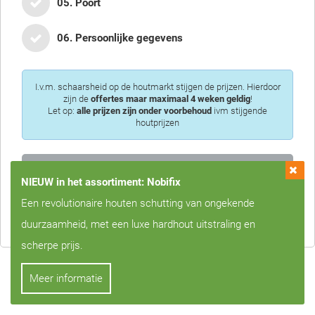
05. Poort
06. Persoonlijke gegevens
I.v.m. schaarsheid op de houtmarkt stijgen de prijzen. Hierdoor
zijn de
offertes maar maximaal 4 weken geldig
!
Let op:
alle prijzen zijn onder voorbehoud
ivm stijgende
houtprijzen
NIEUW in het assortiment: Nobifix
Privacy is voor ons erg belangrijk, we zullen uw gegevens nooit met
Een revolutionaire houten schutting van ongekende
derden delen!
duurzaamheid, met een luxe hardhout uitstraling en
scherpe prijs.
Meer informatie