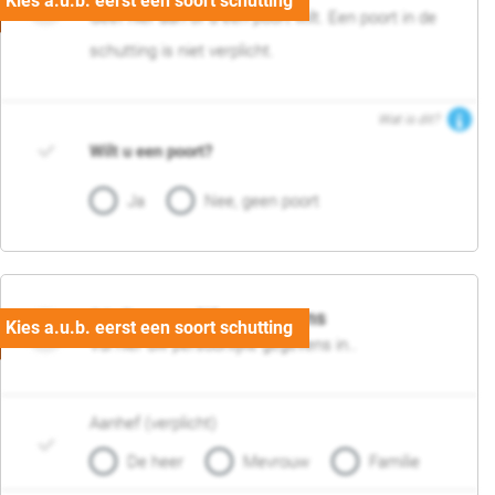
Geef hier aan of u een poort wilt. Een poort in de
schutting is niet verplicht.
Wat is dit?
Wilt u een poort?
Ja
Nee, geen poort
06. Persoonlijke gegevens
Vul hier uw persoonlijke gegevens in..
Aanhef (verplicht)
De heer
Mevrouw
Familie