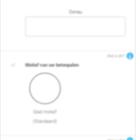
Donau
Wat is dit?
Motief van uw betonpalen
Glad motief
(Standaard)