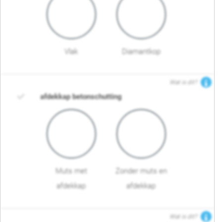
Vlak
Diamantkop
Wat is dit?
afdekkap betonschutting
Muts met
Zonder muts en
afdekkap
afdekkap
Wat is dit?