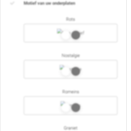
Motief van uw onderplaten
Rots
Nostalgie
Romeins
Graniet