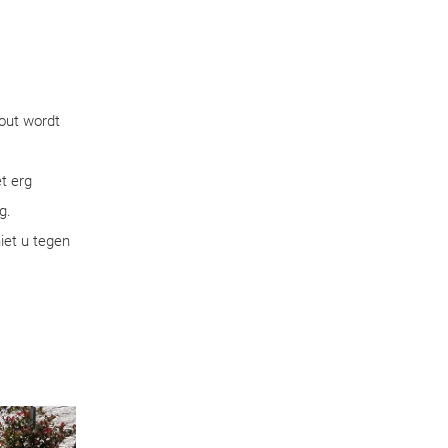
out wordt
t erg
g.
iet u tegen