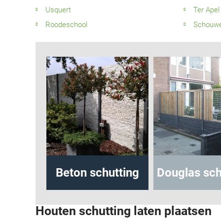
Usquert
Ter Apel
Roodeschool
Schouwer
hutting
Beton schutting
Douglas sch
Houten schutting laten plaatsen