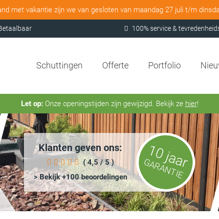
and met vakantie zijn we van gesloten van maandag 27 juli t/m dinsd
Betaalbaar
100% service & tevredenheid
Schuttingen
Offerte
Portfolio
Nie
Let op:
Onze openingstijden zijn gewijzigd. Bekijk ze
hier
!
Klanten geven ons:
10 jaar
GARANTIE
( 4,5 / 5 )
> Bekijk +100 beoordelingen