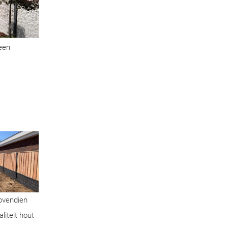
geen
Bovendien
liteit hout