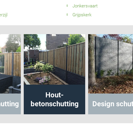
Jonkersvaart
zijl
Grijpskerk
Hout-
utting
betonschutting
Design schut