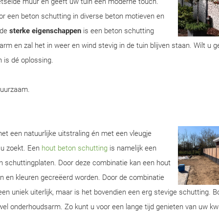
metselde muur en geeft uw tuin een moderne touch.
r een beton schutting in diverse beton motieven en
 de
sterke eigenschappen
is een beton schutting
m en zal het in weer en wind stevig in de tuin blijven staan. Wilt u 
 is dé oplossing.
duurzaam.
t een natuurlijke uitstraling én met een vleugje
 u zoekt. Een
hout beton schutting
is namelijk een
n schuttingplaten. Door deze combinatie kan een hout
ren en kleuren gecreëerd worden. Door de combinatie
een uniek uiterlijk, maar is het bovendien een erg stevige schutting. 
wel onderhoudsarm. Zo kunt u voor een lange tijd genieten van uw kwa