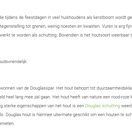
ie tijdens de feestdagen in veel huishoudens als kerstboom wordt ge
n tegenstelling tot grenen, weinig noesten en kwasten. Vuren is erg fijn
werkt te worden als schutting. Bovendien is het houtsoort weerbaar 
oudsvriendelijk.
gewonnen van de Douglasspar. Het hout behoort tot duurzaamheidskla
d heel lang mee zal gaan. Het hout heeft van nature een rood-roze k
rg sterke eigenschappen van het hout is een
Douglas schutting
weerb
s. Douglas hout is hiermee uitermate geschikt om een houten te sch
enieten.