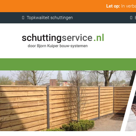
Let op:
In verb
Topkwaliteit schuttingen