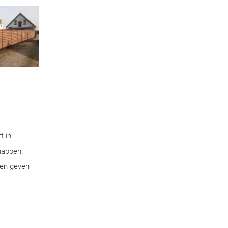
t in
chappen.
pen geven