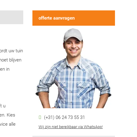
offerte aanvragen
ordt uw tuin
oet blijven
en in
t u
en. Kies
(+31) 06 24 73 55 31
ice alle
Wij zijn niet bereikbaar via WhatsApp!