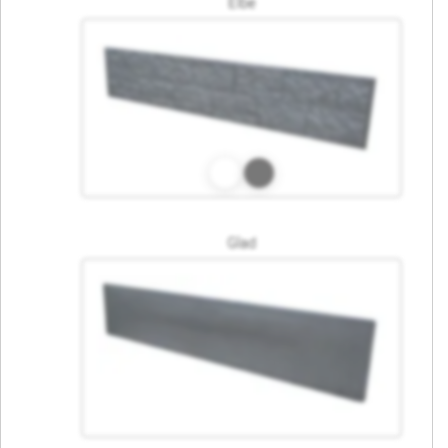
Elbe
Glad