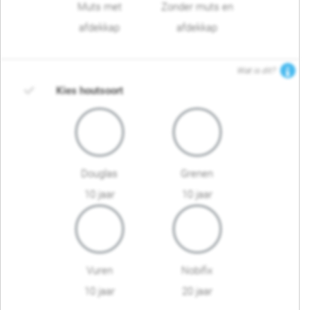
Muts met
Zonder muts en
afdekkap
afdekkap
Wat is dit?
Kies houtsoort
Douglas
Grenen
10 jaar
10 jaar
Vuren
Nobifix
10 jaar
20 jaar