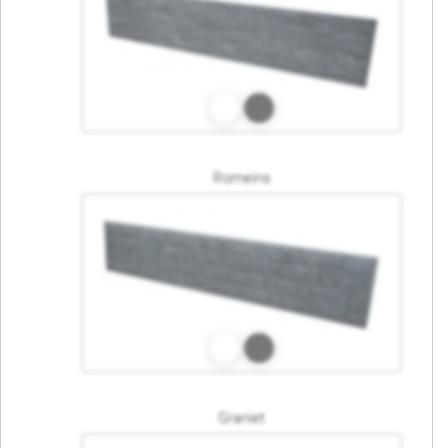
Romeins
Graniet