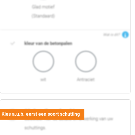
Glad motief
(Standaard)
Wat is dit?
kleur van de betonpalen
wit
Antraciet
03. Detail en afwerking
Selecteer hier de details en afwerking van uw
schuttings.