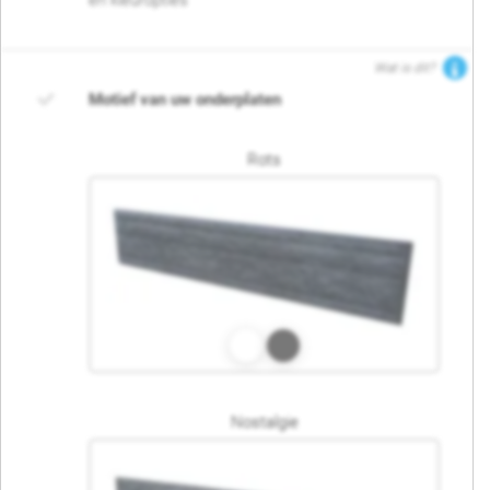
en kleuropties
Wat is dit?
Motief van uw onderplaten
Rots
Nostalgie