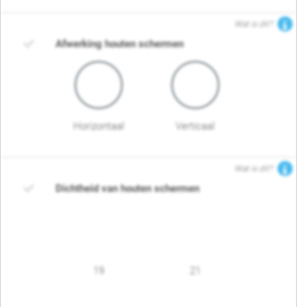
Wat is dit?
Afwerking houten schermen
Horizontaal
Verticaal
Wat is dit?
Dichtheid van houten schermen
19
21