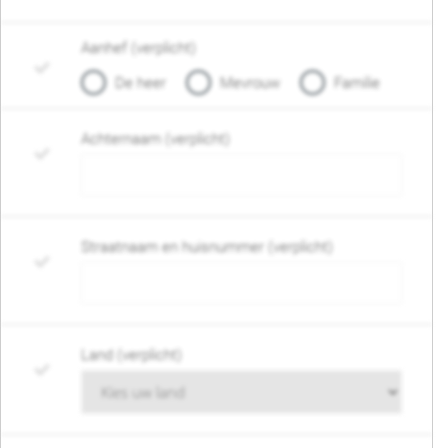
Aanhef (verplicht)
De heer
Mevrouw
Familie
Achternaam (verplicht)
Straatnaam en huisnummer (verplicht)
Land (verplicht)