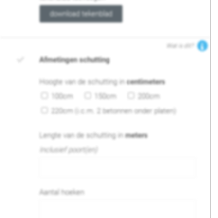
download tekenblad
Wat is dit?
Afmetingen schutting
Hoogte van de schutting in
centimeters
100cm
150cm
200cm
220cm (i.c.m. 2 betonnen onder platen)
Lengte van de schutting in
meters
Inclusief poort(en)
Aantal hoeken