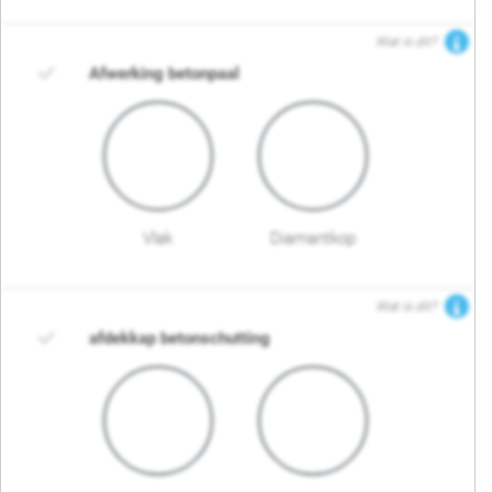
Wat is dit?
Afwerking betonpaal
Vlak
Diamantkop
Wat is dit?
afdekkap betonschutting