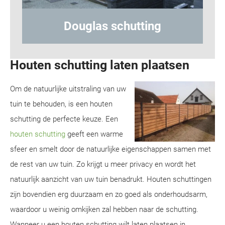
ting
Hout-betonschutting
Houten schutting laten plaatsen
Om de natuurlijke uitstraling van uw
tuin te behouden, is een houten
schutting de perfecte keuze. Een
houten schutting
geeft een warme
sfeer en smelt door de natuurlijke eigenschappen samen met
de rest van uw tuin. Zo krijgt u meer privacy en wordt het
natuurlijk aanzicht van uw tuin benadrukt. Houten schuttingen
zijn bovendien erg duurzaam en zo goed als onderhoudsarm,
waardoor u weinig omkijken zal hebben naar de schutting.
Wanneer u een houten schutting wilt laten plaatsen in