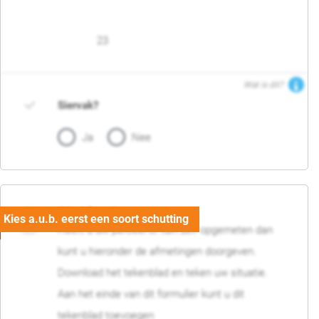
23
Wat is dit?
Siervak?
Ja
Nee
04. Afmetingen
Heeft u uw perceel of tuin zelf opgemeten dan
kunt u hieronder de afmetingen doorgeven.
Download het tekenblad en teken uw situatie.
Aan het einde van dit formulier kunt u dit
tekenblad toevoegen