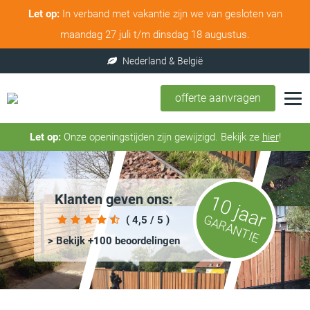
Let op:
In verband met vakantie zijn we van gesloten van
maandag 27 juli t/m dinsdag 18 augustus.
offerte aanvragen
Let op:
Onze openingstijden zijn gewijzigd. Bekijk ze
hier
!
Klanten geven ons:
10 jaar
GARANTIE
( 4,5 / 5 )
> Bekijk +100 beoordelingen