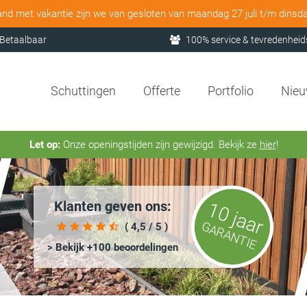
and met vakantie zijn we van gesloten van maandag 27 juli t/m dinsd
Betaalbaar
100% service & tevredenheid
Schuttingen
Offerte
Portfolio
Nie
Let op:
Onze openingstijden zijn gewijzigd. Bekijk ze
hier
!
Klanten geven ons:
10 jaar
GARANTIE
( 4,5 / 5 )
> Bekijk +100 beoordelingen