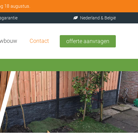
ag 18 augustus.
sgarantie
Nederland & België
uwbouw
Contact
offerte aanvragen