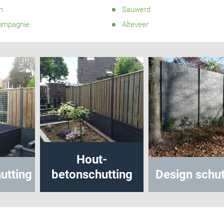
m
Sauwerd
ompagnie
Alteveer
Hout-
ting
betonschutting
Design schutti