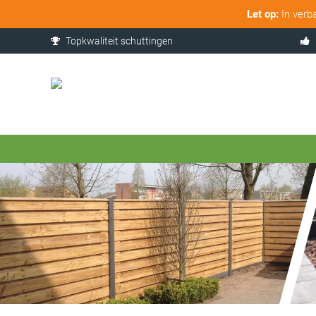
Let op:
In verb
Topkwaliteit schuttingen