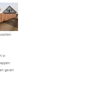
soorten:
t in
chappen.
pen geven