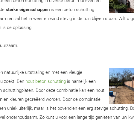
r een beton schutting in diverse beton motieven en
 de
sterke eigenschappen
is een beton schutting
m en zal het in weer en wind stevig in de tuin blijven staan. Wilt u 
 is dé oplossing.
duurzaam.
n natuurlijke uitstraling én met een vleugje
 u zoekt. Een
hout beton schutting
is namelijk een
n schuttingplaten. Door deze combinatie kan een hout
ren en kleuren gecreëerd worden. Door de combinatie
een uniek uiterlijk, maar is het bovendien een erg stevige schutting. 
wel onderhoudsarm. Zo kunt u voor een lange tijd genieten van uw kwa