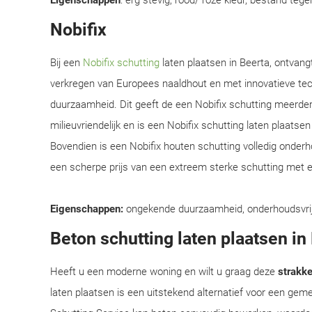
Eigenschappen
: erg stevig, rood/ roze kleur, bestand teg
Nobifix
Bij een
Nobifix schutting
laten plaatsen in Beerta, ontvang
verkregen van Europees naaldhout en met innovatieve te
duurzaamheid. Dit geeft de een Nobifix schutting meerder
milieuvriendelijk en is een Nobifix schutting laten plaats
Bovendien is een Nobifix houten schutting volledig onder
een scherpe prijs van een extreem sterke schutting met e
Eigenschappen:
ongekende duurzaamheid, onderhoudsvrij, e
Beton schutting laten plaatsen in
Heeft u een moderne woning en wilt u graag deze
strakke 
laten plaatsen is een uitstekend alternatief voor een ge