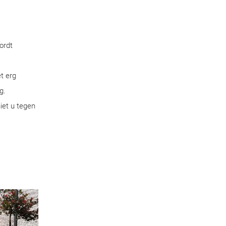
ordt
t erg
g.
iet u tegen