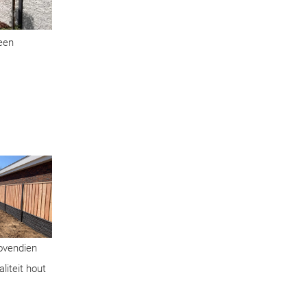
geen
Bovendien
liteit hout