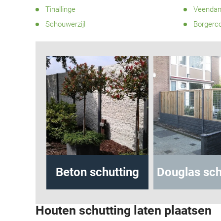
Tinallinge
Veenda
Schouwerzijl
Borgerc
tting
Beton schutting
Douglas schut
Houten schutting laten plaatsen