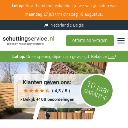
Let op:
In verband met vakantie zijn we van gesloten van
maandag 27 juli t/m dinsdag 18 augustus.
offerte aanvragen
Let op:
Onze openingstijden zijn gewijzigd. Bekijk ze
hier
!
Klanten geven ons:
10 jaar
GARANTIE
( 4,5 / 5 )
> Bekijk +100 beoordelingen