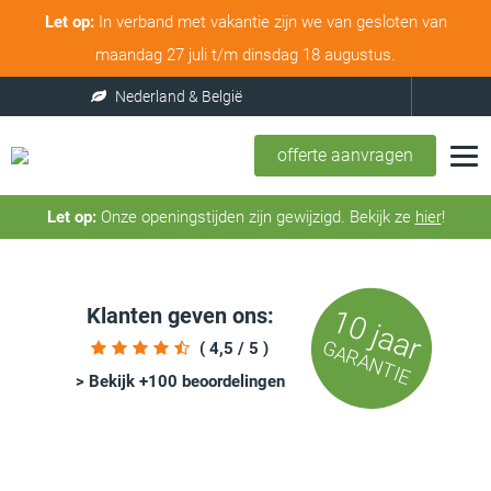
Let op:
In verband met vakantie zijn we van gesloten van
maandag 27 juli t/m dinsdag 18 augustus.
offerte aanvragen
Let op:
Onze openingstijden zijn gewijzigd. Bekijk ze
hier
!
Klanten geven ons:
10 jaar
GARANTIE
( 4,5 / 5 )
> Bekijk +100 beoordelingen