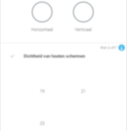
Horizontaal
Verticaal
Wat is dit?
Dichtheid van houten schermen
19
21
23