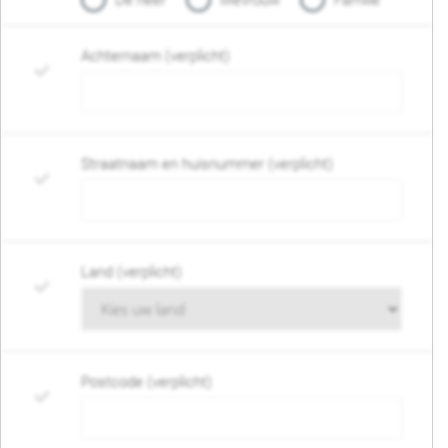
De heer
Mevrouw
Familie
Achternaam (verplicht)
Straatnaam en huisnummer (verplicht)
Land (verplicht)
Postcode (verplicht)