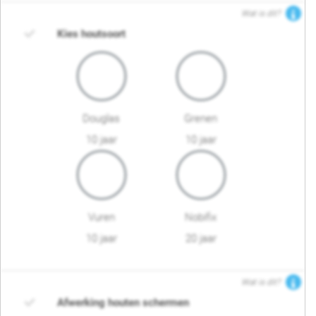
Wat is dit?
Kies houtsoort
Douglas
Grenen
10 jaar
10 jaar
Vuren
Nobifix
10 jaar
20 jaar
Wat is dit?
Afwerking houten schermen