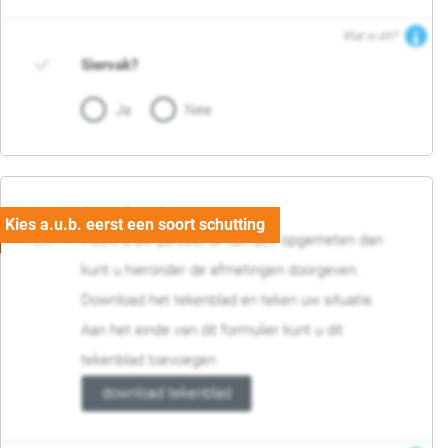
Wat is dit?
Siervak?
Ja
Nee
04. Afmetingen
Heeft u uw perceel of tuin zelf opgemeten dan
kunt u hieronder de afmetingen doorgeven.
Download het tekenblad en teken uw situatie.
Aan het einde van dit formulier kunt u dit
tekenblad toevoegen
download tekenblad