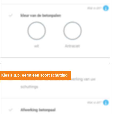
Wat is dit?
kleur van de betonpalen
wit
Antraciet
03. Detail en afwerking
Selecteer hier de details en afwerking van uw
schuttings.
Wat is dit?
Afwerking betonpaal