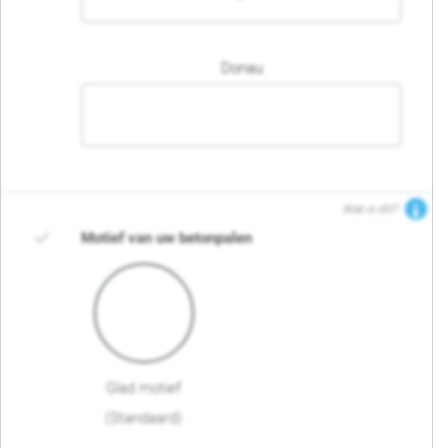
Donau
Wat is dit?
Motief van uw betonpalen
Glad motief
(Standaard)