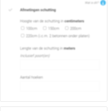
Wat is dit?
Afmetingen schutting
Hoogte van de schutting in
centimeters
100cm
150cm
200cm
220cm (i.c.m. 2 betonnen onder platen)
Lengte van de schutting in
meters
Inclusief poort(en)
Aantal hoeken