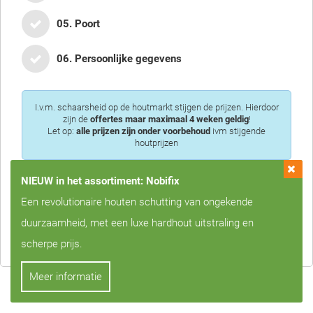
05. Poort
06. Persoonlijke gegevens
I.v.m. schaarsheid op de houtmarkt stijgen de prijzen. Hierdoor
zijn de
offertes maar maximaal 4 weken geldig
!
Let op:
alle prijzen zijn onder voorbehoud
ivm stijgende
houtprijzen
NIEUW in het assortiment: Nobifix
Een revolutionaire houten schutting van ongekende
Privacy is voor ons erg belangrijk, we zullen uw gegevens nooit met
duurzaamheid, met een luxe hardhout uitstraling en
derden delen!
scherpe prijs.
Meer informatie