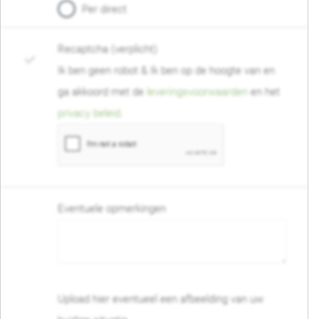
Per direct
Recaptcha (verplicht)
Ik ben geen robot & Ik ben op de hoogte van en
ga akkoord met de
leveringsvoorwaarden
en het
privacy beleid
.
Eventuele opmerkingen
Upload hier eventueel een afbeelding van uw