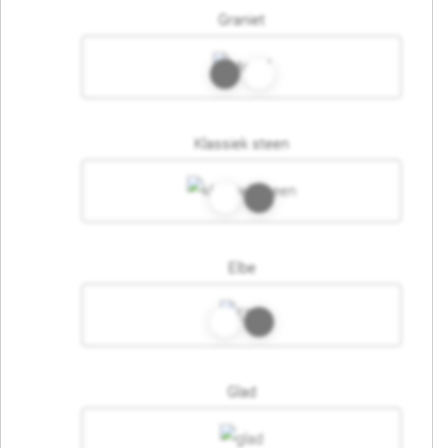
Graniet
Klassiek steen
Elbe
Glad