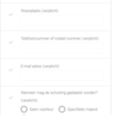
Woonplaats (verplicht)
Telefoonnummer of mobiel nummer (verplicht)
E-mail adres (verplicht)
Wanneer mag de schutting geplaatst worden?
(verplicht)
Geen voorkeur
Specifieke maand