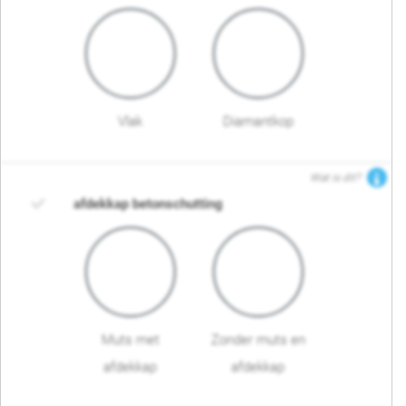
Vlak
Diamantkop
Wat is dit?
afdekkap betonschutting
Muts met
Zonder muts en
afdekkap
afdekkap