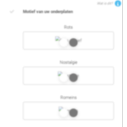
Wat is dit?
Motief van uw onderplaten
Rots
Nostalgie
Romeins