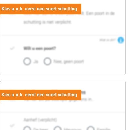
05. Poort
Geef hier aan of u een poort wilt. Een poort in de
schutting is niet verplicht.
Wat is dit?
Wilt u een poort?
Ja
Nee, geen poort
06. Persoonlijke gegevens
Vul hier uw persoonlijke gegevens in..
Aanhef (verplicht)