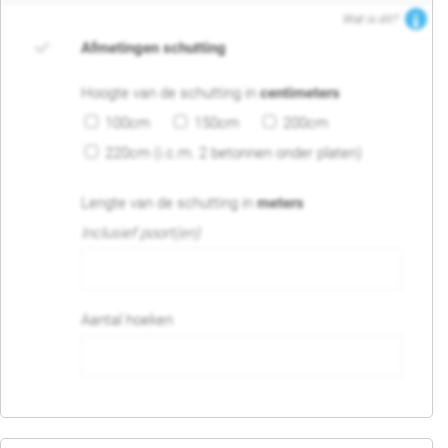
Wat is dit?
Afmetingen schutting
Hoogte van de schutting in
centimeters
100cm
150cm
200cm
220cm (i.c.m. 2 betonnen onder platen)
Lengte van de schutting in
meters
Inclusief poort(en)
Aantal hoeken