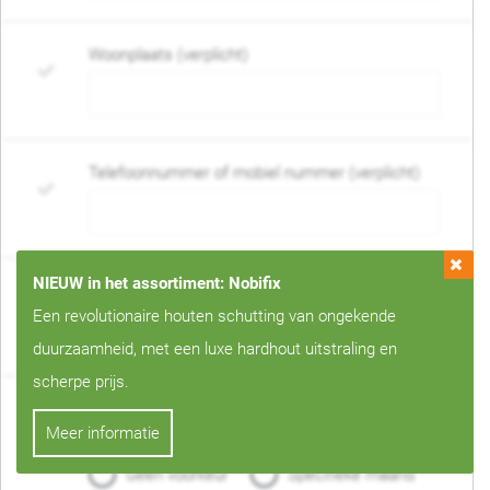
Woonplaats (verplicht)
Telefoonnummer of mobiel nummer (verplicht)
NIEUW in het assortiment: Nobifix
E-mail adres (verplicht)
Een revolutionaire houten schutting van ongekende
duurzaamheid, met een luxe hardhout uitstraling en
scherpe prijs.
Wanneer mag de schutting geplaatst worden?
Meer informatie
(verplicht)
Geen voorkeur
Specifieke maand