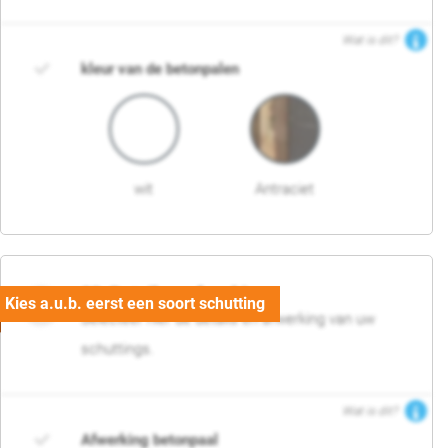
Wat is dit?
kleur van de betonpalen
wit
Antraciet
03. Detail en afwerking
Selecteer hier de details en afwerking van uw
schuttings.
Wat is dit?
Afwerking betonpaal