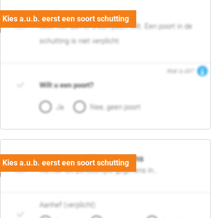
05. Poort
Geef hier aan of u een poort wilt. Een poort in de
schutting is niet verplicht.
Wat is dit?
Wilt u een poort?
Ja
Nee, geen poort
06. Persoonlijke gegevens
Vul hier uw persoonlijke gegevens in..
Aanhef (verplicht)