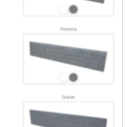
Romeins
Graniet