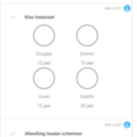
Wat is dit?
Kies houtsoort
Douglas
Grenen
10 jaar
10 jaar
Vuren
Nobifix
10 jaar
20 jaar
Wat is dit?
Afwerking houten schermen