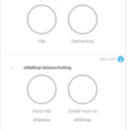
Vlak
Diamantkop
Wat is dit?
afdekkap betonschutting
Muts met
Zonder muts en
afdekkap
afdekkap