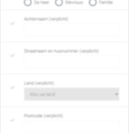
De heer
Mevrouw
Familie
Achternaam (verplicht)
Straatnaam en huisnummer (verplicht)
Land (verplicht)
Postcode (verplicht)