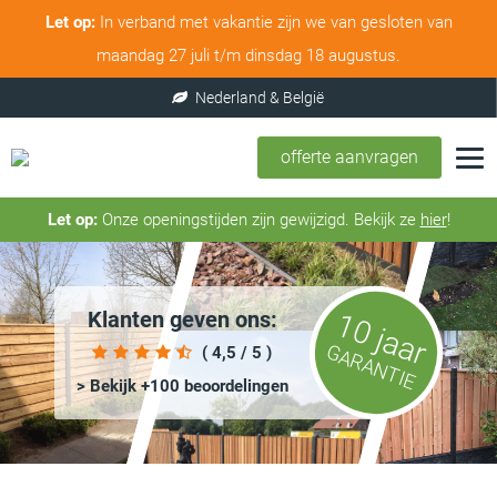
Let op:
In verband met vakantie zijn we van gesloten van
maandag 27 juli t/m dinsdag 18 augustus.
100% service & tevredenheidsgarantie
offerte aanvragen
Let op:
Onze openingstijden zijn gewijzigd. Bekijk ze
hier
!
Klanten geven ons:
10 jaar
GARANTIE
( 4,5 / 5 )
> Bekijk +100 beoordelingen