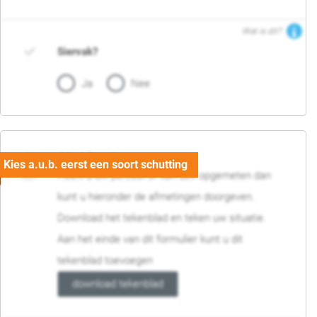
Wat is dit?
Siervak?
Ja
Nee
04. Afmetingen
Heeft u uw perceel of tuin zelf opgemeten dan
kunt u hieronder de afmetingen doorgeven.
Download het tekenblad en teken uw situatie.
Aan het einde van dit formulier kunt u dit
tekenblad toevoegen
download tekenblad