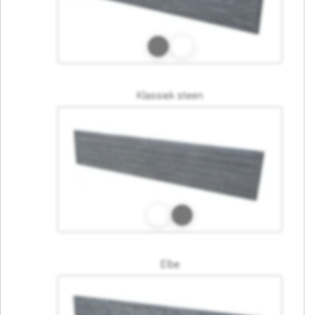
Klassiek steen
Elbe