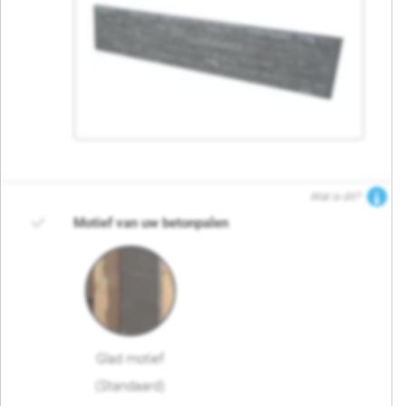
Wat is dit?
Motief van uw betonpalen
Glad motief
(Standaard)