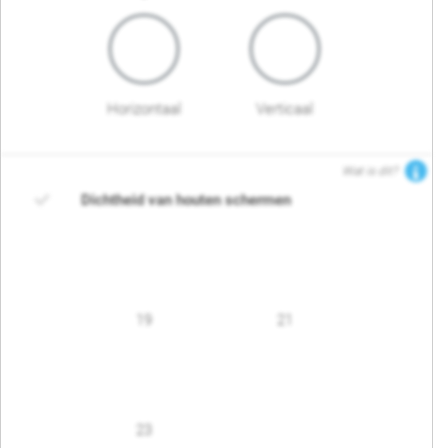
Horizontaal
Verticaal
Wat is dit?
Dichtheid van houten schermen
19
21
23