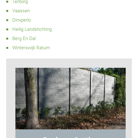
Terborg
Vaassen
Dinxperlo
Heilig Landstichting
Berg En Dal
Winterswijk Ratum