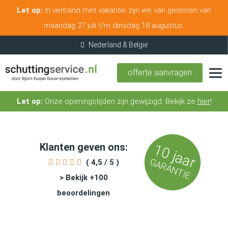
Let op:
In verband met vakantie zijn we van gesloten van
maandag 27 juli t/m dinsdag 18 augustus.
offerte aanvragen
Let op:
Onze openingstijden zijn gewijzigd. Bekijk ze
hier
!
Klanten geven ons:
10 jaar
GARANTIE
( 4,5 / 5 )
> Bekijk +100
beoordelingen