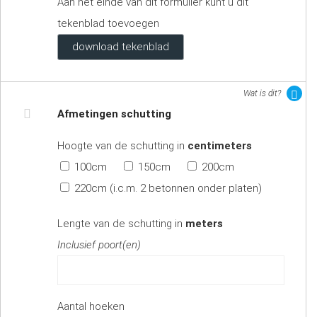
Aan het einde van dit formulier kunt u dit
tekenblad toevoegen
download tekenblad
Wat is dit?
Afmetingen schutting
Hoogte van de schutting in
centimeters
100cm
150cm
200cm
220cm (i.c.m. 2 betonnen onder platen)
Lengte van de schutting in
meters
Inclusief poort(en)
Aantal hoeken