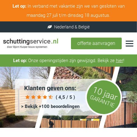
Let op:
In verband met vakantie zijn we van gesloten van
maandag 27 juli t/m dinsdag 18 augustus.
offerte aanvragen
Let op:
Onze openingstijden zijn gewijzigd. Bekijk ze
hier
!
Klanten geven ons:
10 jaar
GARANTIE
( 4,5 / 5 )
> Bekijk +100 beoordelingen