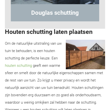
utting
Hout-betonschutting
Houten schutting laten plaatsen
Om de natuurlijke uitstraling van uw
tuin te behouden, is een houten
schutting de perfecte keuze. Een
houten schutting
geeft een warme
sfeer en smelt door de natuurlijke eigenschappen samen met
de rest van uw tuin. Zo krijgt u meer privacy en wordt het
natuurlijk aanzicht van uw tuin benadrukt. Houten schuttingen
zijn bovendien erg duurzaam en zo goed als onderhoudsarm,
waardoor u weinig omkijken zal hebben naar de schutting.
Wanneer u een houten schutting wilt laten plaatsen in