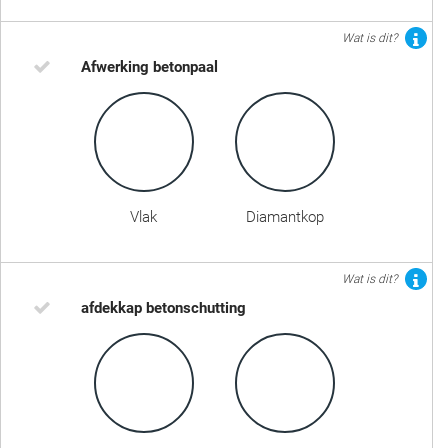
Wat is dit?
Afwerking betonpaal
Vlak
Diamantkop
Wat is dit?
afdekkap betonschutting