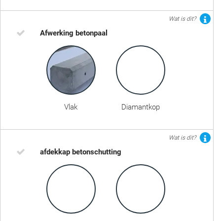
Wat is dit?
Afwerking betonpaal
Vlak
Diamantkop
Wat is dit?
afdekkap betonschutting