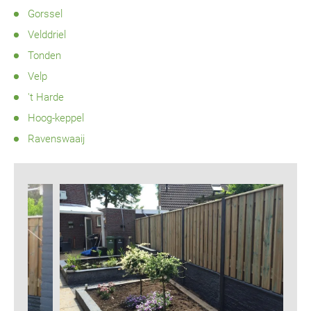
Gorssel
Velddriel
Tonden
Velp
't Harde
Hoog-keppel
Ravenswaaij