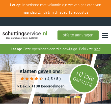
Let op:
In verband met vakantie zijn we van gesloten van
maandag 27 juli t/m dinsdag 18 augustus.
offerte aanvragen
Let op:
Onze openingstijden zijn gewijzigd. Bekijk ze
hier
!
Klanten geven ons:
10 jaar
GARANTIE
( 4,5 / 5 )
> Bekijk +100 beoordelingen